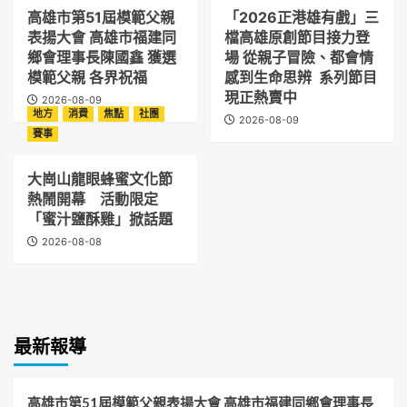
高雄市第51屆模範父親
「2026正港雄有戲」三
表揚大會 高雄市福建同
檔高雄原創節目接力登
鄉會理事長陳國鑫 獲選
場 從親子冒險、都會情
模範父親 各界祝福
感到生命思辨 系列節目
現正熱賣中
2026-08-09
地方
消費
焦點
社團
2026-08-09
賽事
大崗山龍眼蜂蜜文化節
熱鬧開幕 活動限定
「蜜汁鹽酥雞」掀話題
2026-08-08
最新報導
高雄市第51屆模範父親表揚大會 高雄市福建同鄉會理事長