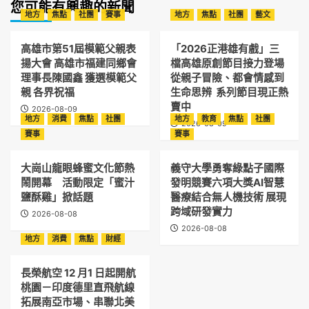
您可能有興趣的新聞
地方
焦點
社團
賽事
地方
焦點
社團
藝文
高雄市第51屆模範父親表
「2026正港雄有戲」三
揚大會 高雄市福建同鄉會
檔高雄原創節目接力登場
理事長陳國鑫 獲選模範父
從親子冒險、都會情感到
親 各界祝福
生命思辨 系列節目現正熱
賣中
2026-08-09
地方
消費
焦點
社團
地方
教育
焦點
社團
2026-08-09
賽事
賽事
大崗山龍眼蜂蜜文化節熱
義守大學勇奪綠點子國際
鬧開幕 活動限定「蜜汁
發明競賽六項大獎AI智慧
鹽酥雞」掀話題
醫療結合無人機技術 展現
跨域研發實力
2026-08-08
2026-08-08
地方
消費
焦點
財經
長榮航空 12 月1 日起開航
桃園－印度德里直飛航線
拓展南亞市場、串聯北美