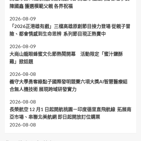
陳國鑫 獲選模範父親 各界祝福
2026-08-09
「2026正港雄有戲」三檔高雄原創節目接力登場 從親子冒
險、都會情感到生命思辨 系列節目現正熱賣中
2026-08-09
大崗山龍眼蜂蜜文化節熱鬧開幕 活動限定「蜜汁鹽酥
雞」掀話題
2026-08-08
義守大學勇奪綠點子國際發明競賽六項大獎AI智慧醫療結
合無人機技術 展現跨域研發實力
2026-08-08
長榮航空 12 月1 日起開航桃園－印度德里直飛航線 拓展南
亞市場、串聯北美航網 即日起開放訂位購票
2026-08-08