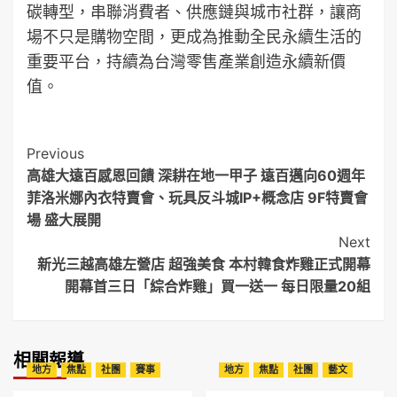
碳轉型，串聯消費者、供應鏈與城市社群，讓商
場不只是購物空間，更成為推動全民永續生活的
重要平台，持續為台灣零售產業創造永續新價
值。
Post
Previous
高雄大遠百感恩回饋 深耕在地一甲子 遠百邁向60週年
Navigation
菲洛米娜內衣特賣會、玩具反斗城IP+概念店 9F特賣會
場 盛大展開
Next
新光三越高雄左營店 超強美食 本村韓食炸雞正式開幕
開幕首三日「綜合炸雞」買一送一 每日限量20組
相關報導
地方
焦點
社團
賽事
地方
焦點
社團
藝文