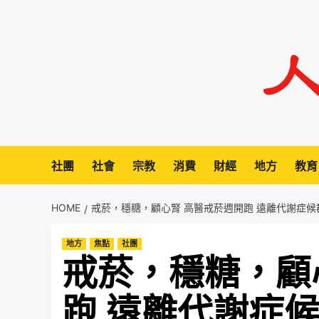
Skip
to
content
社團
社會
宗教
消費
財經
地方
教育
HOME
戒菸，穩糖，顧心腎 高醫戒菸週開跑 遠離代謝症候
地方
焦點
社團
戒菸，穩糖，顧
跑 遠離代謝症