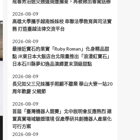
戒毒男沿途交通違規遭攔查，再被揪出毒駕送辦
2026-08-09
高雄大學攜手越南姊妹校 串聯法學教育與司法實
務 打造臺越法律交流平台
2026-08-09
最接近寶石的果實「Ruby Roman」化身精品甜
點 JR東日本大飯店台北限量推出「浪漫紅寶石」
日本石川縣夢幻逸品演繹夏末頂級甜點
2026-08-09
長兄如父三兄妹攜手照顧不離棄 華山大寮一站20
周年歡慶 父親節
2026-08-09
首屆「臺灣機器人競賽」北中說明會反應熱烈 建
置真實場域驗證環境 促產學研共創機器人產業化
可行方案
2026-08-09