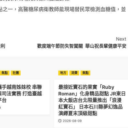
點之一，高醫糖尿病衛教師能現場替民眾檢測血糖值，並
Next
股利
歡度端午節防失智闖關 華山祝長輩健康平安
焦點
社團
地方
消費
焦點
攜手越南姊妹校 串聯
最接近寶石的果實「Ruby
與司法實務 打造臺越
Roman」化身精品甜點 JR東日
平台
本大飯店台北限量推出「浪漫
紅寶石」 日本石川縣夢幻逸品
9
演繹夏末頂級甜點
2026-08-09