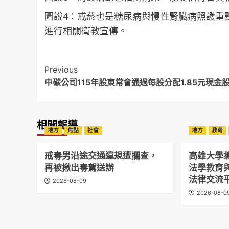
圖說4：戒菸也是糖尿病與慢性腎臟病照護重
進行相關衛教宣傳。
Post
Previous
中碳公司115年股東常會通過每股分配1.85元現金
Navigation
相關報導
地方
焦點
社會
地方
教育
戒毒男沿途交通違規遭攔查，
高雄大學
再被揪出毒駕送辦
法學教育
法律交流
2026-08-09
2026-08-0