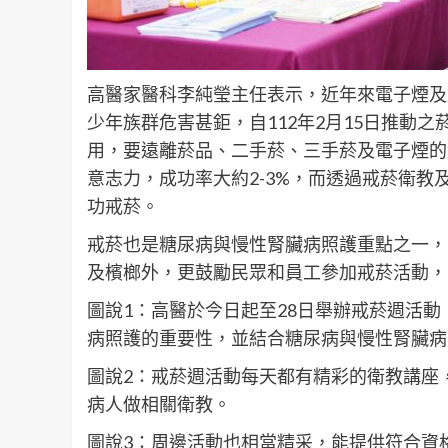
高醫家醫科李純瑩主任表示，近年來電子煙及
少年族群危害甚鉅，自112年2月15日推動
用，要遠離菸品、二手菸、三手菸及電子煙的
意志力，成功率大約2-3%，而透過戒菸衛
功戒菸。
戒菸也是糖尿病與慢性腎臟病照護重點之一，
及檳榔外，更鼓勵民眾和員工參加戒菸活動，
圖說1：高醫於今日起至28日舉辦戒菸週活
病照護的重要性，並結合糖尿病與慢性腎臟病
圖說2：戒菸週活動每天都有精彩的衛教講座
病人做相關衛教。
圖說3：周邊活動也相當精采，能提供符合資