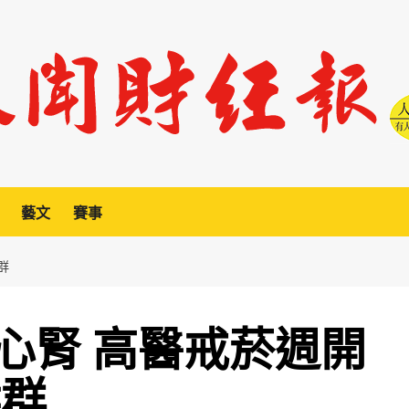
藝文
賽事
群
心腎 高醫戒菸週開
候群