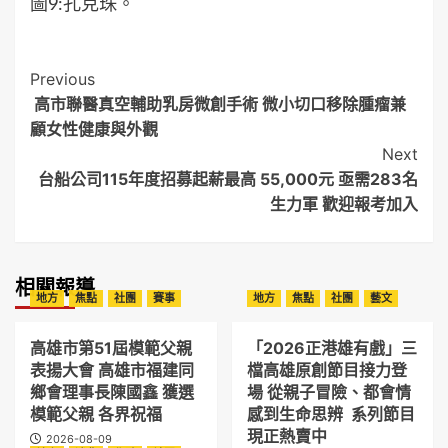
圖9:孔克珠。
Post
Previous
高市聯醫真空輔助乳房微創手術 微小切口移除腫瘤兼
Navigation
顧女性健康與外觀
Next
台船公司115年度招募起薪最高 55,000元 亟需283名
生力軍 歡迎報考加入
相關報導
地方
焦點
社團
賽事
地方
焦點
社團
藝文
高雄市第51屆模範父親
「2026正港雄有戲」三
表揚大會 高雄市福建同
檔高雄原創節目接力登
鄉會理事長陳國鑫 獲選
場 從親子冒險、都會情
模範父親 各界祝福
感到生命思辨 系列節目
現正熱賣中
2026-08-09