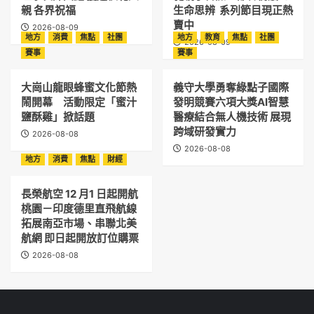
親 各界祝福
生命思辨 系列節目現正熱
賣中
2026-08-09
地方
消費
焦點
社團
地方
教育
焦點
社團
2026-08-09
賽事
賽事
大崗山龍眼蜂蜜文化節熱
義守大學勇奪綠點子國際
鬧開幕 活動限定「蜜汁
發明競賽六項大獎AI智慧
鹽酥雞」掀話題
醫療結合無人機技術 展現
跨域研發實力
2026-08-08
2026-08-08
地方
消費
焦點
財經
長榮航空 12 月1 日起開航
桃園－印度德里直飛航線
拓展南亞市場、串聯北美
航網 即日起開放訂位購票
2026-08-08