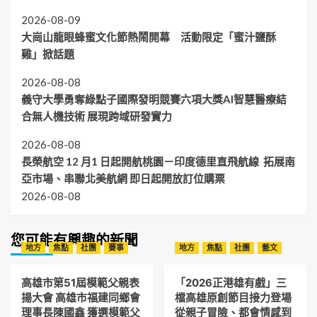
2026-08-09
大崗山龍眼蜂蜜文化節熱鬧開幕 活動限定「蜜汁鹽酥
雞」掀話題
2026-08-08
義守大學勇奪綠點子國際發明競賽六項大獎AI智慧醫療結
合無人機技術 展現跨域研發實力
2026-08-08
長榮航空 12 月1 日起開航桃園－印度德里直飛航線 拓展南
亞市場、串聯北美航網 即日起開放訂位購票
2026-08-08
您可能有興趣的新聞
地方
焦點
社團
賽事
地方
焦點
社團
藝文
高雄市第51屆模範父親表
「2026正港雄有戲」三
揚大會 高雄市福建同鄉會
檔高雄原創節目接力登場
理事長陳國鑫 獲選模範父
從親子冒險、都會情感到