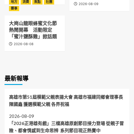
地方
消費
焦點
社團
2026-08-09
賽事
大崗山龍眼蜂蜜文化節
熱鬧開幕 活動限定
「蜜汁鹽酥雞」掀話題
2026-08-08
最新報導
高雄市第51屆模範父親表揚大會 高雄市福建同鄉會理事長
陳國鑫 獲選模範父親 各界祝福
2026-08-09
「2026正港雄有戲」三檔高雄原創節目接力登場 從親子冒
險、都會情感到生命思辨 系列節目現正熱賣中