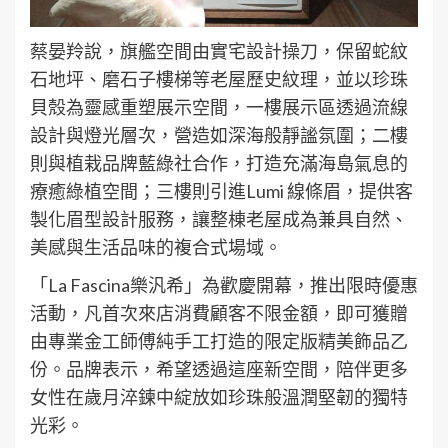
蔡晏羚說，旗艦空間由實宅設計操刀，保留蛇紋
石地坪、磨石子樓梯等老屋歷史紋理，並以珍珠
貝殼為靈感重塑展示空間，一樓展示區透過流線
設計與燈光層次，營造如深海般靜謐氛圍；二樓
則與植栽品牌藍綠社合作，打造充滿海島氣息的
療癒綠植空間；三樓則引進Lumi 線條眉，提供客
製化眉型設計服務，讓整棟老屋成為兼具自然、
美感與生活品味的複合式場域。
「La Fascina樂汎希」為歡慶開幕，推出限時優惠
活動，凡首次來店消費顧客不限金額，即可獲贈
由專業金工師傅純手工打造的限定版精美飾品乙
份。品牌表示，希望透過這座新空間，陪伴更多
女性在歲月淬鍊中綻放如珍珠般溫潤堅韌的獨特
光彩。