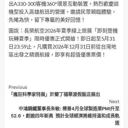
出A330-300客機360°環景互動裝置，熱烈歡慶該
機型投入高雄航班的營運，邀請民眾親臨體驗，
先睹為快，留下專屬的美好回憶！
圖說：長榮航空2026年夏季線上旅展「即刻登機
玩轉夏季」限時優惠正式開搶！即日起至5月31
日23:59止，凡購買2026年12月31日前從台灣地
區出發之精選航線，即享有超值優惠票價！
Post
Previous
「瘋狂科學家特展」於墾丁福華渡假飯店展出
Navigation
Next
中鴻鋼鐵董事長朱敏: 標普4月全球製造業PMI升至
52.6，創逾四年新高 預計全球經濟將維持溫和成長軌
道