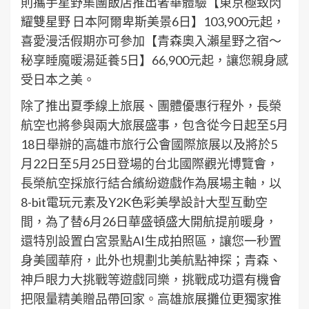
則攜手星野集團飯店推出奢華體驗【東京極致閃
耀雙星野 日本阿爾卑斯美景6日】103,900元起，
喜愛漫活假期亦可參加【青森奧入瀨星野之宿～
秘享睡魔暖湯延養5日】66,900元起，讓您親身感
受日本之美。
除了推出夏季線上旅展、團體優惠行程外，長榮
航空也將參與兩大旅展盛事，包含從今日起至5月
18日舉辦的高雄市旅行公會國際旅展以及將於5
月22日至5月25日登場的台北國際觀光博覽會，
長榮航空採旅行結合繽紛遊戲作為展場主軸，以
8-bit電玩元素及Y2K色彩美學設計大型互動空
間，為了替6月26日華盛頓盛大開航提前暖身，
還特別設置白宮景點AI生成拍照區，讓您一秒置
身美國華府，此外也規劃北美航點神探；青森、
神戶眼力大挑戰等遊戲同樂，挑戰成功還有機會
把限量精美贈品帶回家。高雄旅展攤位更獨家推