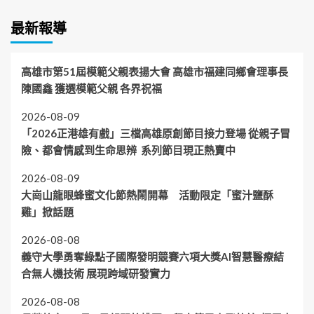
最新報導
高雄市第51屆模範父親表揚大會 高雄市福建同鄉會理事長
陳國鑫 獲選模範父親 各界祝福
2026-08-09
「2026正港雄有戲」三檔高雄原創節目接力登場 從親子冒
險、都會情感到生命思辨 系列節目現正熱賣中
2026-08-09
大崗山龍眼蜂蜜文化節熱鬧開幕 活動限定「蜜汁鹽酥
雞」掀話題
2026-08-08
義守大學勇奪綠點子國際發明競賽六項大獎AI智慧醫療結
合無人機技術 展現跨域研發實力
2026-08-08