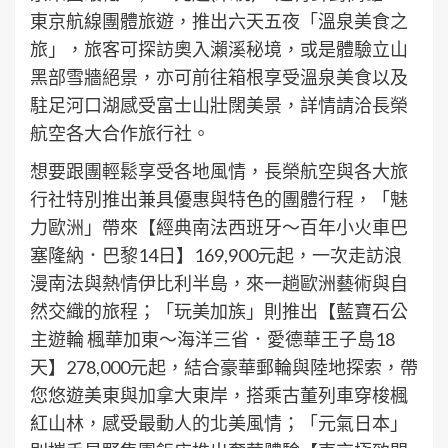
東京航線團體旅遊，推出六天五夜「溫泉美食之
旅」，旅客可探訪奧入瀨溪秘境，或是體驗立山
黑部雪牆絕景，亦可前往箱根享受溫泉美食以及
駐足河口湖感受富士山壯闊美景，詳情請洽長榮
航空各大合作旅行社。
想要跟團輕鬆享受各地風情，長榮航空與各大旅
行社特別推出兼具優惠與特色的團體行程，「魅
力歐洲」帶來【經典南法西班牙～百年小火車巴
塞隆納．巴黎14日】169,900元起，一次走訪浪
漫南法與熱情伊比利半島，來一趟歐洲藝術與自
然交織的旅程；「玩美加族」則推出【藍寶石公
主遊輪 楓華加東～海洋三省．愛德華王子島18
天】278,000元起，結合豪華郵輪與陸地探索，帶
您悠遊美東與加拿大東岸，搭乘古董列車穿梭楓
紅山林，感受最動人的北美風情；「元氣日本」