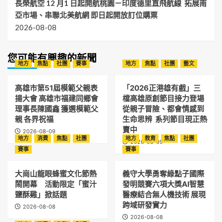
長榮航空 12 月1 日起開航桃園－印度德里直飛航線 拓展南
亞市場、串聯北美航網 即日起開放訂位購票
2026-08-08
您可能有興趣的新聞
地方
焦點
社團
賽事
地方
焦點
社團
藝文
高雄市第51屆模範父親表
「2026正港雄有戲」三
揚大會 高雄市福建同鄉會
檔高雄原創節目接力登場
理事長陳國鑫 獲選模範父
從親子冒險、都會情感到
親 各界祝福
生命思辨 系列節目現正熱
賣中
2026-08-09
地方
消費
焦點
社團
地方
教育
焦點
社團
2026-08-09
賽事
賽事
大崗山龍眼蜂蜜文化節熱
義守大學勇奪綠點子國際
鬧開幕 活動限定「蜜汁
發明競賽六項大獎AI智慧
鹽酥雞」掀話題
醫療結合無人機技術 展現
跨域研發實力
2026-08-08
2026-08-08