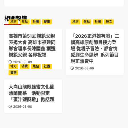
相關報導
地方
焦點
社團
賽事
地方
焦點
社團
藝文
高雄市第51屆模範父親
「2026正港雄有戲」三
表揚大會 高雄市福建同
檔高雄原創節目接力登
鄉會理事長陳國鑫 獲選
場 從親子冒險、都會情
模範父親 各界祝福
感到生命思辨 系列節目
現正熱賣中
2026-08-09
地方
消費
焦點
社團
2026-08-09
賽事
大崗山龍眼蜂蜜文化節
熱鬧開幕 活動限定
「蜜汁鹽酥雞」掀話題
2026-08-08