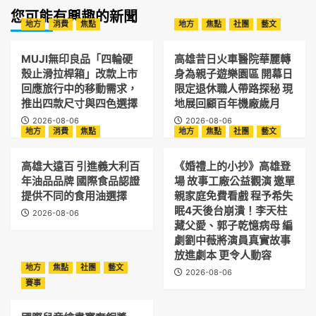
您可能有興趣的新聞
地方
消費
焦點
地方
焦點
社團
藝文
MUJI無印良品「四輪硬
高雄昔日火車醫院華麗轉
殼止滑拉桿箱」改款上市
身為親子遊樂園區 開幕日
回應旅行中的移動需求，
限定退休職人帶路探秘 現
推出四款尺寸與四色選擇
地展回顧百年機廠歲月
2026-08-06
2026-08-06
地方
消費
焦點
地方
焦點
社團
藝文
高雄大遠百 引進義大利百
《婚禮上的小抄》高雄登
年油品品牌 國際食品認證
場 故事工廠公益觀演 邀單
提供不同的食用油選擇
親家庭免費看戲 程予希失
眠4天後台崩潰！李天柱
2026-08-06
藏父愛、郭子乾憶病母 編
劇劉中薇將演員真實故事
放進劇本 更令人動容
地方
焦點
社團
藝文
2026-08-06
賽事