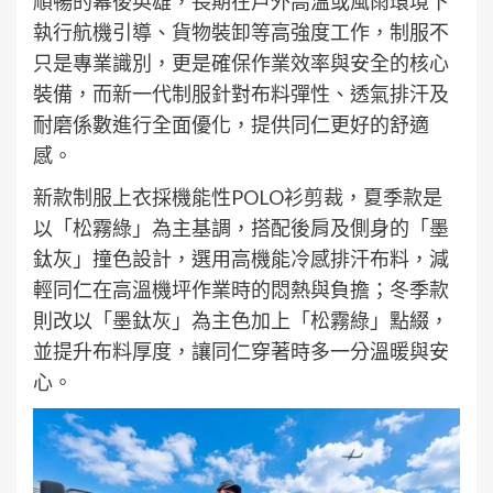
順暢的幕後英雄，長期在戶外高溫或風雨環境下
執行航機引導、貨物裝卸等高強度工作，制服不
只是專業識別，更是確保作業效率與安全的核心
裝備，而新一代制服針對布料彈性、透氣排汗及
耐磨係數進行全面優化，提供同仁更好的舒適
感。
新款制服上衣採機能性POLO衫剪裁，夏季款是
以「松霧綠」為主基調，搭配後肩及側身的「墨
鈦灰」撞色設計，選用高機能冷感排汗布料，減
輕同仁在高溫機坪作業時的悶熱與負擔；冬季款
則改以「墨鈦灰」為主色加上「松霧綠」點綴，
並提升布料厚度，讓同仁穿著時多一分溫暖與安
心。