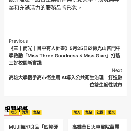
業和充滿活力的服務品牌形象。
Post
Previous
《三十而光｜目中有人計畫》5月25日於佛光山普門中
Navigation
學啟動「Miss Three Goodness × Miss Give」打造
三好校園新實踐
Next
高雄大學攜手高市衛生局 AI導入公共衛生治理 打造數
位雙生韌性城市
相關報導
地方
消費
焦點
地方
焦點
社團
藝文
MUJI無印良品「四輪硬
高雄昔日火車醫院華麗