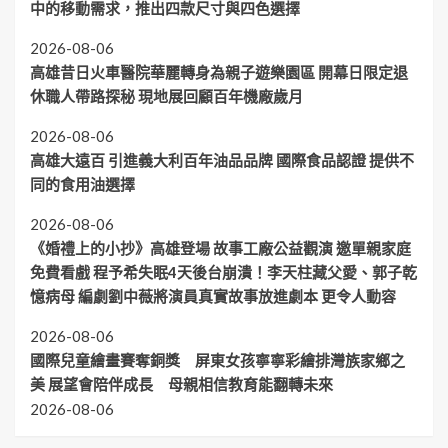
中的移動需求，推出四款尺寸與四色選擇
2026-08-06
高雄昔日火車醫院華麗轉身為親子遊樂園區 開幕日限定退
休職人帶路探秘 現地展回顧百年機廠歲月
2026-08-06
高雄大遠百 引進義大利百年油品品牌 國際食品認證 提供不
同的食用油選擇
2026-08-06
《婚禮上的小抄》高雄登場 故事工廠公益觀演 邀單親家庭
免費看戲 程予希失眠4天後台崩潰！李天柱藏父愛、郭子乾
憶病母 編劇劉中薇將演員真實故事放進劇本 更令人動容
2026-08-06
國際兒童繪畫賽奪銅獎 屏東女孩寧寧彩繪排灣族家鄉之
美 展望會陪伴成長 母親相信教育能翻轉未來
2026-08-06