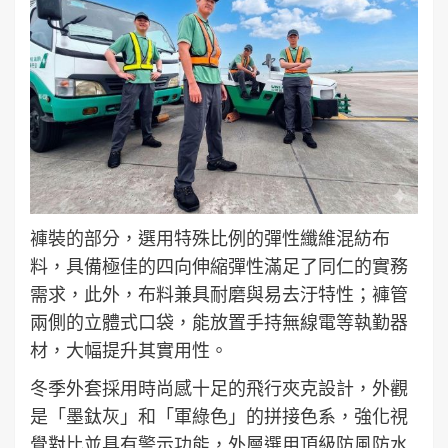
褲裝的部分，選用特殊比例的彈性纖維混紡布
料，具備極佳的四向伸縮彈性滿足了同仁的實務
需求，此外，布料兼具耐磨與易去汙特性；褲管
兩側的立體式口袋，能放置手持無線電等執勤器
材，大幅提升其實用性。
冬季外套採用時尚感十足的飛行夾克設計，外觀
是「墨鈦灰」和「軍綠色」的拼接色系，強化視
覺對比並具有警示功能，外層選用頂級防風防水