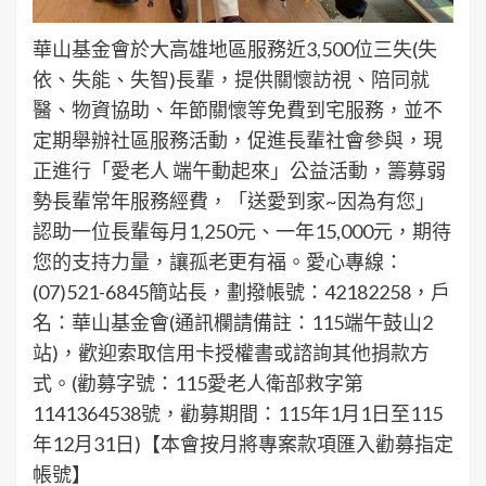
華山基金會於大高雄地區服務近3,500位三失(失
依、失能、失智)長輩，提供關懷訪視、陪同就
醫、物資協助、年節關懷等免費到宅服務，並不
定期舉辦社區服務活動，促進長輩社會參與，現
正進行「愛老人 端午動起來」公益活動，籌募弱
勢長輩常年服務經費，「送愛到家~因為有您」
認助一位長輩每月1,250元、一年15,000元，期待
您的支持力量，讓孤老更有福。愛心專線：
(07)521-6845簡站長，劃撥帳號：42182258，戶
名：華山基金會(通訊欄請備註：115端午鼓山2
站)，歡迎索取信用卡授權書或諮詢其他捐款方
式。(勸募字號：115愛老人衛部救字第
1141364538號，勸募期間：115年1月1日至115
年12月31日)【本會按月將專案款項匯入勸募指定
帳號】