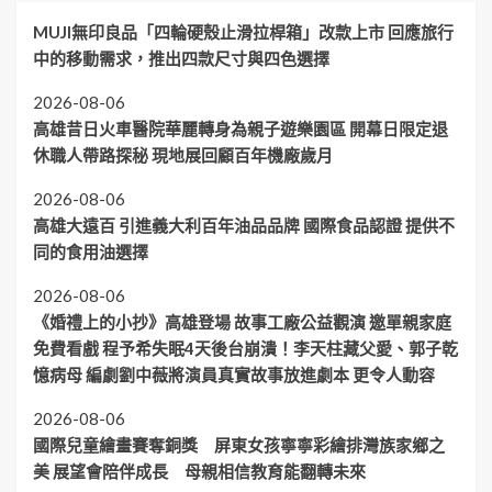
MUJI無印良品「四輪硬殼止滑拉桿箱」改款上市 回應旅行
中的移動需求，推出四款尺寸與四色選擇
2026-08-06
高雄昔日火車醫院華麗轉身為親子遊樂園區 開幕日限定退
休職人帶路探秘 現地展回顧百年機廠歲月
2026-08-06
高雄大遠百 引進義大利百年油品品牌 國際食品認證 提供不
同的食用油選擇
2026-08-06
《婚禮上的小抄》高雄登場 故事工廠公益觀演 邀單親家庭
免費看戲 程予希失眠4天後台崩潰！李天柱藏父愛、郭子乾
憶病母 編劇劉中薇將演員真實故事放進劇本 更令人動容
2026-08-06
國際兒童繪畫賽奪銅獎 屏東女孩寧寧彩繪排灣族家鄉之
美 展望會陪伴成長 母親相信教育能翻轉未來