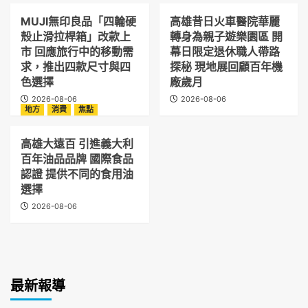
MUJI無印良品「四輪硬
高雄昔日火車醫院華麗
殼止滑拉桿箱」改款上
轉身為親子遊樂園區 開
市 回應旅行中的移動需
幕日限定退休職人帶路
求，推出四款尺寸與四
探秘 現地展回顧百年機
色選擇
廠歲月
2026-08-06
2026-08-06
地方
消費
焦點
高雄大遠百 引進義大利
百年油品品牌 國際食品
認證 提供不同的食用油
選擇
2026-08-06
最新報導