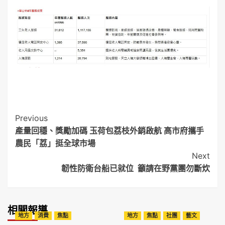
Post
Previous
產量回穩、獎勵加碼 玉荷包荔枝外銷啟航 高市府攜手
Navigation
農民「荔」挺全球市場
Next
韌性防衛台船已就位 籲請在野黨團勿斷炊
相關報導
地方
消費
焦點
地方
焦點
社團
藝文