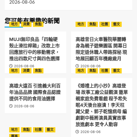
2026-08-06
您可能有興趣的新聞
地方
消費
焦點
地方
焦點
社團
藝文
MUJI無印良品「四輪硬
高雄昔日火車醫院華麗轉
殼止滑拉桿箱」改款上市
身為親子遊樂園區 開幕日
回應旅行中的移動需求，
限定退休職人帶路探秘 現
推出四款尺寸與四色選擇
地展回顧百年機廠歲月
2026-08-06
2026-08-06
地方
消費
焦點
地方
焦點
社團
藝文
高雄大遠百 引進義大利百
《婚禮上的小抄》高雄登
年油品品牌 國際食品認證
場 故事工廠公益觀演 邀單
提供不同的食用油選擇
親家庭免費看戲 程予希失
眠4天後台崩潰！李天柱
2026-08-06
藏父愛、郭子乾憶病母 編
劇劉中薇將演員真實故事
放進劇本 更令人動容
地方
焦點
社團
藝文
2026-08-06
賽事