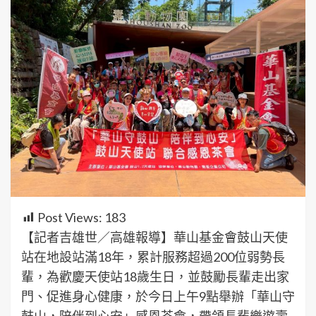
Post Views:
183
【記者吉雄世／高雄報導】華山基金會鼓山天使
站在地設站滿18年，累計服務超過200位弱勢長
輩，為歡慶天使站18歲生日，並鼓勵長輩走出家
門、促進身心健康，於今日上午9點舉辦「華山守
鼓山，陪伴到心安」感恩茶會，帶領長輩樂遊壽