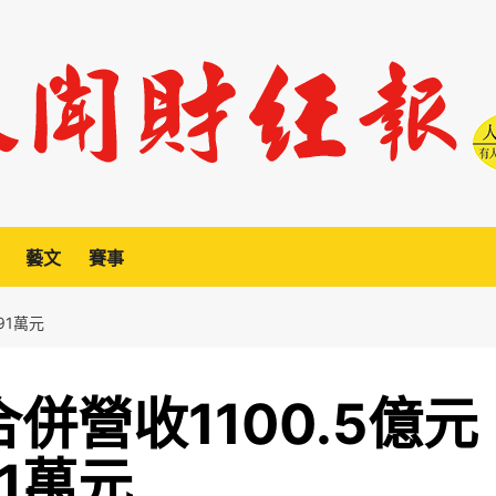
藝文
賽事
91萬元
併營收1100.5億元
1萬元