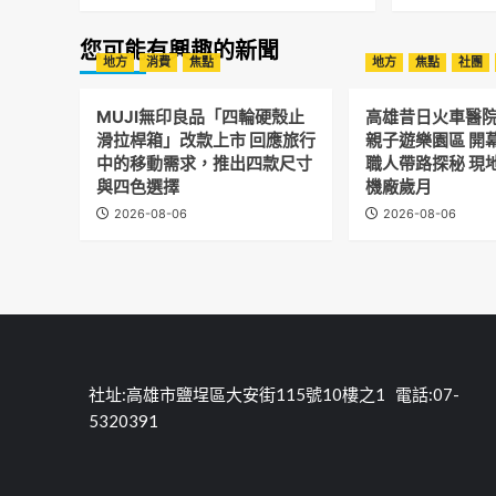
您可能有興趣的新聞
地方
消費
焦點
地方
焦點
社團
MUJI無印良品「四輪硬殼止
高雄昔日火車醫
滑拉桿箱」改款上市 回應旅行
親子遊樂園區 開
中的移動需求，推出四款尺寸
職人帶路探秘 現
與四色選擇
機廠歲月
2026-08-06
2026-08-06
社址:高雄市鹽埕區大安街115號10樓之1 電話:07-
5320391