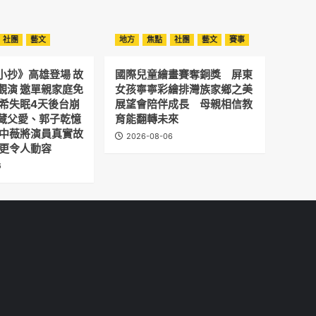
社團
藝文
地方
焦點
社團
藝文
賽事
小抄》高雄登場 故
國際兒童繪畫賽奪銅獎 屏東
觀演 邀單親家庭免
女孩寧寧彩繪排灣族家鄉之美
予希失眠4天後台崩
展望會陪伴成長 母親相信教
藏父愛、郭子乾憶
育能翻轉未來
劉中薇將演員真實故
2026-08-06
 更令人動容
6