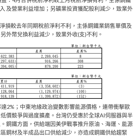
月單月損益：4月合併稅前淨利較上月稅前淨損有利，主係鋼鐵
入 及營業利益增加；另礦業投資獲配股利減少，致業外
淨損較去年同期稅前淨利不利，主係鋼鐵業銷售單價及
另外幣兌換利益減少，致業外收(支)不利。
率達2%；中東地緣政治變數影響能源價格，連帶衝擊歐
性低價競爭與過度擴產。台灣仍受惠於全球AI伺服器與半
象。鋼鐵方面，供給端因美伊戰事推升原油、海運、能源
地區鋼材及半成品出口供給減少，亦造成鋼鐵供給趨緊