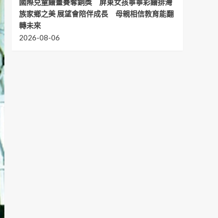
國際兒童繪畫賽奪銅獎 屏東女孩寧寧彩繪排灣
族家鄉之美 展望會陪伴成長 母親相信教育能翻
轉未來
2026-08-06