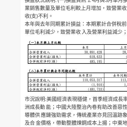
損益狀況說明: (一)損益資訊 1. 4月與3
業銷售數量及單位毛利較上月增加，致營業收
收(支)不利。
本年與去年同期累計損益：本期累計合併稅前
單位毛利減少，致營業收 入及營業利益減少；
市況說明:美國經濟表現穩健，首季經濟成長
洲成長動 能；中國大陸整治內卷有助改善惡
導體供 應鏈強勁需求，傳統產業亦見回溫跡
及合 金價格，帶動整體煉鋼成本上揚；中東