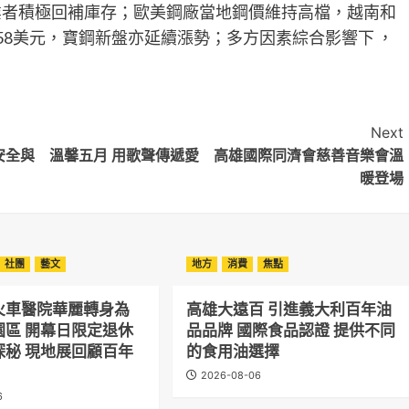
業者積極回補庫存；歐美鋼廠當地鋼價維持高檔，越南和
58美元，寶鋼新盤亦延續漲勢；多方因素綜合影響下 ，
Next
安全與
溫馨五月 用歌聲傳遞愛 高雄國際同濟會慈善音樂會溫
暖登場
社團
藝文
地方
消費
焦點
火車醫院華麗轉身為
高雄大遠百 引進義大利百年油
園區 開幕日限定退休
品品牌 國際食品認證 提供不同
探秘 現地展回顧百年
的食用油選擇
2026-08-06
6