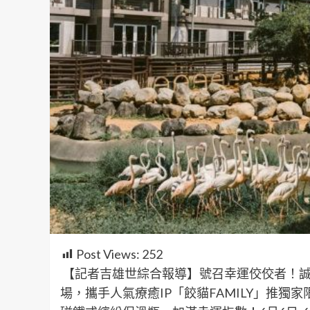
Post Views:
252
【記者吉雄世綜合報導】號召幸運佼佼者！誠
場，攜手人氣療癒IP「餃貓FAMILY」推獨