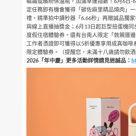
磁鐵或繽紛保溫瓶，加滿幸運指數！6月6日-
定任務即有機會獲得「碳佐麻里精品燒肉」一萬元餐
禮，精準拍中讀秒器「6.66秒」再贈誠品獨
與線上直播抽獎金；6月13日起巨型扭蛋機
度假住宿體驗券。還有台南人限定「敦親厝邊
工作者憑證即可獲得以5折優惠享用成真咖啡
限定體驗券。（提醒您，未滿十八歲請勿飲酒
2026「年中慶」更多活動詳情請見迷誠品：
h