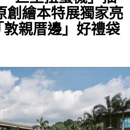
灣原創繪本特展獨家亮
「敦親厝邊」好禮袋