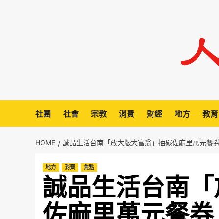
Skip
to
content
社團
社會
宗教
消費
財經
地方
教育
HOME
誠品生活台南「放大版大富翁」抽碳佐麻里萬元餐券
地方
消費
焦點
誠品生活台南「
佐麻里萬元餐券