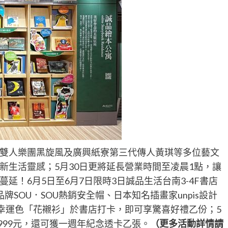
原住民雙人樂團黑旋風及廣興紙寮第三代傳人黃琪等多位藝文
新生活靈感；5月30日更將延長營業時間至凌晨1點，讓
延！6月5日至6月7日限時3日誠品生活台南3-4F書店
SOU．SOU熱銷安全帽、日本知名插畫家unpis設計
定幸運色「花襯衫」於書店打卡，即可享驚喜好禮乙份；5
999元，還可獲一週年紀念透卡乙張。
（更多活動詳情請