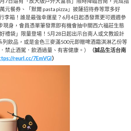
6月7日還有「放大版戶外大富翁」限時降臨台南，完成指
券、「默爾 pasta pizza」披薩招待券等眾多好
家行李箱！誰是最強幸運星？6月4日起憑發票更可週週參
同步現身，會員憑單筆發票即有機會抽中關西六福莊生態
好禮袋」限量登場！5月28日起出示台南人或文教設計
系列飲品，或是金色三麥滿500元即贈啤酒霜淇淋乙份等
．禁止酒駕．飲酒過量、有害健康。）
（誠品生活台南
ttps://reurl.cc/7EmVGl
）