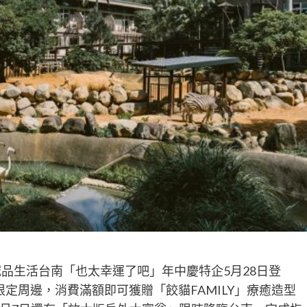
品生活台南「也太幸運了吧」年中慶特企5月28日登
家限定周邊，消費滿額即可獲贈「餃貓FAMILY」療癒造型