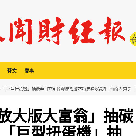
藝文
賽事
 「巨型扭蛋機」抽豪華 住宿 台灣原創繪本特展獨家亮相 台南人獨享
放大版大富翁」抽碳
 「巨型扭蛋機」抽