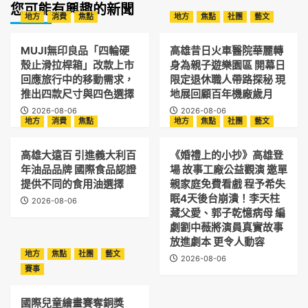
您可能有興趣的新聞
地方
消費
焦點
地方
焦點
社團
藝文
MUJI無印良品「四輪硬
高雄昔日火車醫院華麗轉
殼止滑拉桿箱」改款上市
身為親子遊樂園區 開幕日
回應旅行中的移動需求，
限定退休職人帶路探秘 現
推出四款尺寸與四色選擇
地展回顧百年機廠歲月
2026-08-06
2026-08-06
地方
消費
焦點
地方
焦點
社團
藝文
高雄大遠百 引進義大利百
《婚禮上的小抄》高雄登
年油品品牌 國際食品認證
場 故事工廠公益觀演 邀單
提供不同的食用油選擇
親家庭免費看戲 程予希失
眠4天後台崩潰！李天柱
2026-08-06
藏父愛、郭子乾憶病母 編
劇劉中薇將演員真實故事
放進劇本 更令人動容
地方
焦點
社團
藝文
2026-08-06
賽事
國際兒童繪畫賽奪銅獎