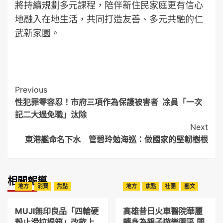
將持續規劃多元課程，陪伴新住民家庭更有信心
地融入在地生活，共同打造友善、多元共融的仁
武新家園。
Post
Previous
性犯罪零容忍！市府三項作為保護被害者 凃員「一次
Navigation
記二大過免職」汰除
Next
東港艦命名下水 管碧玲勉海巡：做國家的堅韌樹根
相關報導
地方
消費
焦點
地方
焦點
社團
藝文
MUJI無印良品「四輪硬
高雄昔日火車醫院華麗
殼止滑拉桿箱」改款上
轉身為親子遊樂園區 開