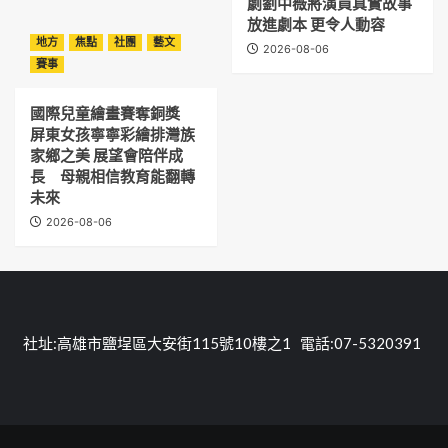
劇劉中薇將演員真實故事
放進劇本 更令人動容
地方
焦點
社團
藝文
2026-08-06
賽事
國際兒童繪畫賽奪銅獎
屏東女孩寧寧彩繪排灣族
家鄉之美 展望會陪伴成
長 母親相信教育能翻轉
未來
2026-08-06
社址:高雄市鹽埕區大安街115號10樓之1 電話:07-5320391