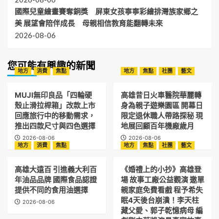
國際兒童繪畫賽奪銅獎 屏東女孩寧寧彩繪排灣族家鄉之
美 展望會陪伴成長 母親相信教育能翻轉未來
2026-08-06
您可能有興趣的新聞
地方
消費
焦點
地方
焦點
社團
藝文
MUJI無印良品「四輪硬
高雄昔日火車醫院華麗轉
殼止滑拉桿箱」改款上市
身為親子遊樂園區 開幕日
回應旅行中的移動需求，
限定退休職人帶路探秘 現
推出四款尺寸與四色選擇
地展回顧百年機廠歲月
2026-08-06
2026-08-06
地方
消費
焦點
地方
焦點
社團
藝文
高雄大遠百 引進義大利百
《婚禮上的小抄》高雄登
年油品品牌 國際食品認證
場 故事工廠公益觀演 邀單
提供不同的食用油選擇
親家庭免費看戲 程予希失
眠4天後台崩潰！李天柱
2026-08-06
藏父愛、郭子乾憶病母 編