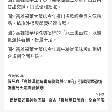
甘甜交織，口感優雅細膩。
圖2:高雄福華大飯店今年推出多款經典與人氣粽
品，搶攻外帶與節慶送禮市場。
圖3:高雄福華珍珠坊招牌的「龍王裹蒸粽」以霸
氣選料著稱，份量十足。
圖4:高雄福華大飯店今年端午粽從風味設計到組
合規劃全面升級。
Post
Previous
假訊息「高雄漢他病毒病例為雙北5倍」引起民眾恐慌
Navigation
調查局火速溯源偵辦
Next
霸榜級芒果神飲回歸 麻古「最強夏日陣容」全台開喝