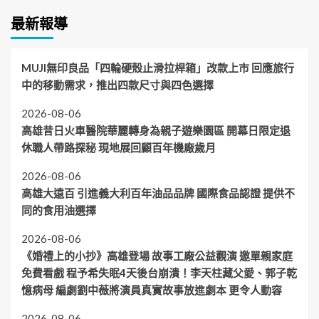
最新報導
MUJI無印良品「四輪硬殼止滑拉桿箱」改款上市 回應旅行
中的移動需求，推出四款尺寸與四色選擇
2026-08-06
高雄昔日火車醫院華麗轉身為親子遊樂園區 開幕日限定退
休職人帶路探秘 現地展回顧百年機廠歲月
2026-08-06
高雄大遠百 引進義大利百年油品品牌 國際食品認證 提供不
同的食用油選擇
2026-08-06
《婚禮上的小抄》高雄登場 故事工廠公益觀演 邀單親家庭
免費看戲 程予希失眠4天後台崩潰！李天柱藏父愛、郭子乾
憶病母 編劇劉中薇將演員真實故事放進劇本 更令人動容
2026-08-06