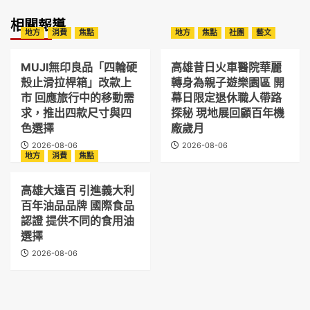
相關報導
地方
消費
焦點
地方
焦點
社團
藝文
MUJI無印良品「四輪硬
高雄昔日火車醫院華麗
殼止滑拉桿箱」改款上
轉身為親子遊樂園區 開
市 回應旅行中的移動需
幕日限定退休職人帶路
求，推出四款尺寸與四
探秘 現地展回顧百年機
色選擇
廠歲月
2026-08-06
2026-08-06
地方
消費
焦點
高雄大遠百 引進義大利
百年油品品牌 國際食品
認證 提供不同的食用油
選擇
2026-08-06