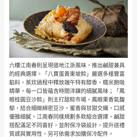
六樓江南春則呈現道地江浙風味，推出鹹甜兼具
的經典選擇。「八寶蛋黃東坡粽」嚴選多樣豐富
餡料，蒸炊過程中釋放端午特有醇香，糯米飽吸
精華，每一口皆蘊含時間淬鍊的細膩風味；「鳳
眼桂圓豆沙粽」則主打甜粽市場，鳳眼果香氣馥
郁，結合細緻綿密豆沙，蜜香與甘甜交織，口感
優雅細膩。江南春同樣規劃多款組合選擇，鹹甜
搭配滿足不同喜好，並附保冷袋設計，提升送禮
質感與實用性，另可依需求加購保冷配件。