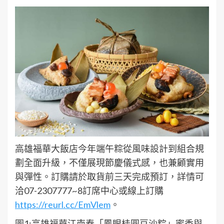
高雄福華大飯店今年端午粽從風味設計到組合規
劃全面升級，不僅展現節慶儀式感，也兼顧實用
與彈性。訂購請於取貨前三天完成預訂，詳情可
洽07-2307777~8訂席中心或線上訂購
https://reurl.cc/EmVlem
。
圖1:高雄福華江南春「鳳眼桂圓豆沙粽」蜜香與