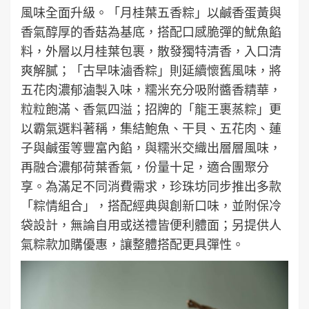
風味全面升級。「月桂葉五香粽」以鹹香蛋黃與
香氣醇厚的香菇為基底，搭配口感脆彈的魷魚餡
料，外層以月桂葉包裹，散發獨特清香，入口清
爽解膩；「古早味滷香粽」則延續懷舊風味，將
五花肉濃郁滷製入味，糯米充分吸附醬香精華，
粒粒飽滿、香氣四溢；招牌的「龍王裹蒸粽」更
以霸氣選料著稱，集結鮑魚、干貝、五花肉、蓮
子與鹹蛋等豐富內餡，與糯米交織出層層風味，
再融合濃郁荷葉香氣，份量十足，適合團聚分
享。為滿足不同消費需求，珍珠坊同步推出多款
「粽情組合」，搭配經典與創新口味，並附保冷
袋設計，無論自用或送禮皆便利體面；另提供人
氣粽款加購優惠，讓整體搭配更具彈性。