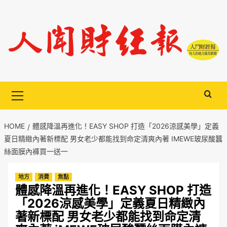
Skip
to
content
Primary
Menu
HOME
體感降溫再進化！EASY SHOP 打造「2026涼感美學」定義
夏日精緻內著新標配 男女老少都能找到命定清爽內著 IMEWE玻尿酸蠶
絲面膜內褲買一送一
地方
消費
焦點
體感降溫再進化！EASY SHOP 打造
「2026涼感美學」定義夏日精緻內
著新標配 男女老少都能找到命定清