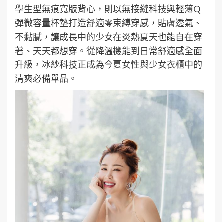
學生型無痕寬版背心，則以無接縫科技與輕薄Q
彈微容量杯墊打造舒適零束縛穿感，貼膚透氣、
不黏膩，讓成長中的少女在炎熱夏天也能自在穿
著、天天都想穿。從降溫機能到日常舒適感全面
升級，冰紗科技正成為今夏女性與少女衣櫃中的
清爽必備單品。