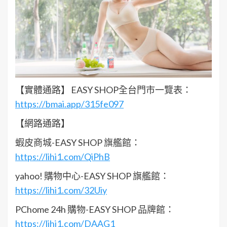
【實體通路】 EASY SHOP全台門市一覽表：
https://bmai.app/315fe097
【網路通路】
蝦皮商城-EASY SHOP 旗艦館：
https://lihi1.com/QiPhB
yahoo! 購物中心-EASY SHOP 旗艦館：
https://lihi1.com/32Uiy
PChome 24h 購物-EASY SHOP 品牌館：
https://lihi1.com/DAAG1