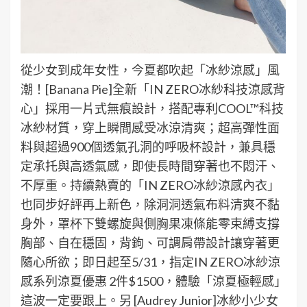
從少女到成年女性，今夏都吹起「冰紗涼感」風
潮！[Banana Pie]全新「IN ZERO冰紗科技涼感背
心」採用一片式無痕設計，搭配專利COOL™科技
冰紗材質，穿上瞬間感受冰涼清爽；超高彈性面
料與超過900個透氣孔洞的呼吸杯設計，兼具穩
定承托與高透氣感，即使長時間穿著也不悶汗、
不厚重。持續熱賣的「IN ZERO冰紗涼感內衣」
也同步好評再上新色，除洞洞透氣布料清爽不黏
身外，罩杯下雙螺旋與側胸果凍條能零束縛支撐
胸部、自在穩固，背鉤、可調肩帶設計讓穿著更
隨心所欲；即日起至5/31，指定IN ZERO冰紗涼
感系列涼夏優惠 2件$1500，體驗「涼夏極輕感」
這波一定要跟上。另 [Audrey Junior]冰紗小少女