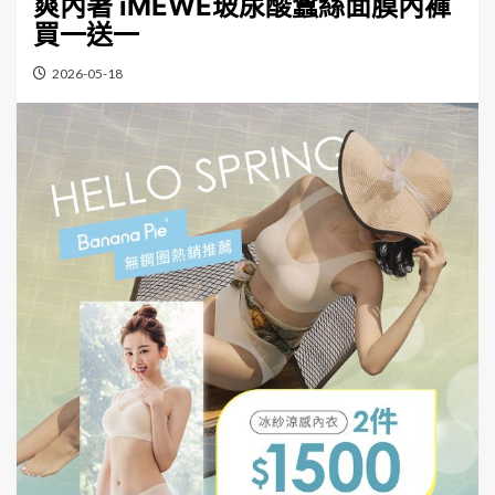
爽內著 iMEWE玻尿酸蠶絲面膜內褲
買一送一
2026-05-18