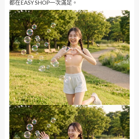
都在EASY SHOP一次滿足。