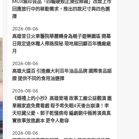
MUJI無印良品「四輪硬殼止滑拉桿箱」改款上市
回應旅行中的移動需求，推出四款尺寸與四色選
擇
2026-08-06
高雄昔日火車醫院華麗轉身為親子遊樂園區 開幕
日限定退休職人帶路探秘 現地展回顧百年機廠歲
月
2026-08-06
高雄大遠百 引進義大利百年油品品牌 國際食品認
證 提供不同的食用油選擇
2026-08-06
《婚禮上的小抄》高雄登場 故事工廠公益觀演 邀
單親家庭免費看戲 程予希失眠4天後台崩潰！李
天柱藏父愛、郭子乾憶病母 編劇劉中薇將演員真
實故事放進劇本 更令人動容
2026-08-06