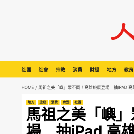
Skip
to
content
社團
社會
宗教
消費
財經
地方
教育
HOME
馬祖之美「嶼」眾不同！高雄旅展登場 抽IPAD 
地方
旅遊
消費
焦點
社團
馬祖之美「嶼」
場 抽iPad 