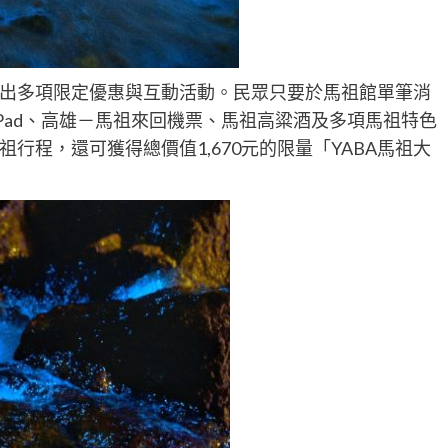
出多項限定優惠與互動活動。民眾只要於馬祖館單筆消
iPad、高雄－馬祖來回機票、馬祖高粱酒及多項馬祖特色
行程，還可獲得總價值1,670元的限量「YABA馬祖大