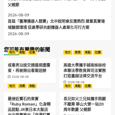
父親節
2026-08-09
首屆「臺灣機器人競賽」北中說明會反應熱烈 建置真實場
域驗證環境 促產學研共創機器人產業化可行方案
2026-08-09
您可能有興趣的新聞
地方
焦點
社會
地方
教育
焦點
社團
戒毒男沿途交通違規遭攔
高雄大學攜手越南姊妹校
查，再被揪出毒駕送辦
串聯法學教育與司法實務
打造臺越法律交流平台
2026-08-09
2026-08-09
地方
消費
焦點
地方
焦點
社團
最接近寶石的果實
長兄如父三兄妹攜手照顧
「Ruby Roman」化身精
不離棄 華山大寮一站20
品甜點 JR東日本大飯店
周年歡慶 父親節
台北限量推出「浪漫紅寶