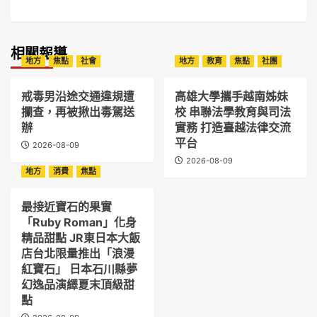
相關報導
地方
焦點
社會
地方
教育
焦點
社團
戒毒男沿途交通違規遭
高雄大學攜手越南姊妹
攔查，再被揪出毒駕送
校 串聯法學教育與司法
辦
實務 打造臺越法律交流
平台
2026-08-09
2026-08-09
地方
消費
焦點
最接近寶石的果實
「Ruby Roman」化身
精品甜點 JR東日本大飯
店台北限量推出「浪漫
紅寶石」 日本石川縣夢
幻逸品演繹夏末頂級甜
點