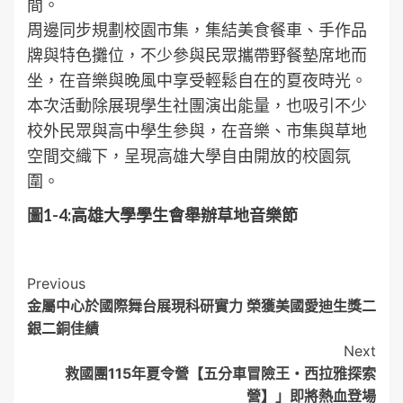
間。
周邊同步規劃校園市集，集結美食餐車、手作品
牌與特色攤位，不少參與民眾攜帶野餐墊席地而
坐，在音樂與晚風中享受輕鬆自在的夏夜時光。
本次活動除展現學生社團演出能量，也吸引不少
校外民眾與高中學生參與，在音樂、市集與草地
空間交織下，呈現高雄大學自由開放的校園氛
圍。
圖
1-4:
高雄大學學生會舉辦草地音樂節
Post
Previous
金屬中心於國際舞台展現科研實力 榮獲美國愛迪生獎二
Navigation
銀二銅佳績
Next
救國團115年夏令營【五分車冒險王・西拉雅探索
營】」即將熱血登場