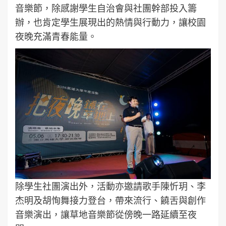
音樂節，除感謝學生自治會與社團幹部投入籌
辦，也肯定學生展現出的熱情與行動力，讓校園
夜晚充滿青春能量。
除學生社團演出外，活動亦邀請歌手陳忻玥、李
杰明及胡恂舞接力登台，帶來流行、饒舌與創作
音樂演出，讓草地音樂節從傍晚一路延續至夜