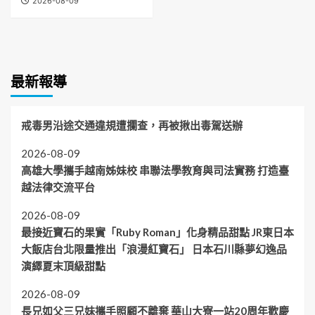
2026-08-09
最新報導
戒毒男沿途交通違規遭攔查，再被揪出毒駕送辦
2026-08-09
高雄大學攜手越南姊妹校 串聯法學教育與司法實務 打造臺
越法律交流平台
2026-08-09
最接近寶石的果實「Ruby Roman」化身精品甜點 JR東日本
大飯店台北限量推出「浪漫紅寶石」 日本石川縣夢幻逸品
演繹夏末頂級甜點
2026-08-09
長兄如父三兄妹攜手照顧不離棄 華山大寮一站20周年歡慶