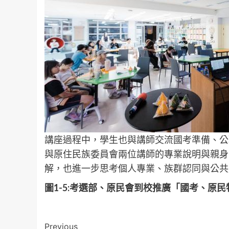
講座過程中，學生也與講師交流國考準備、公
與原住民族委員會兩位講師的專業說明與親身
解，也進一步思考個人專業、族群認同與公共
圖
1-5:
考選部、原民會到校推廣「國考、原民
Post
Previous