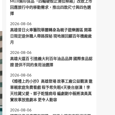
MUJI無印良品「四輪硬殼止滑拉桿箱」改款上市
回應旅行中的移動需求，推出四款尺寸與四色選
擇
2026-08-06
高雄昔日火車醫院華麗轉身為親子遊樂園區 開幕
日限定退休職人帶路探秘 現地展回顧百年機廠歲
月
2026-08-06
高雄大遠百 引進義大利百年油品品牌 國際食品認
證 提供不同的食用油選擇
2026-08-06
《婚禮上的小抄》高雄登場 故事工廠公益觀演 邀
單親家庭免費看戲 程予希失眠4天後台崩潰！李
天柱藏父愛、郭子乾憶病母 編劇劉中薇將演員真
實故事放進劇本 更令人動容
2026-08-06