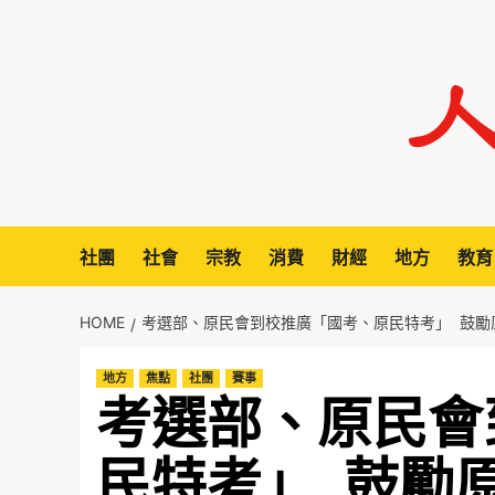
Skip
to
content
社團
社會
宗教
消費
財經
地方
教育
HOME
考選部、原民會到校推廣「國考、原民特考」 鼓勵
地方
焦點
社團
賽事
考選部、原民會
民特考」 鼓勵