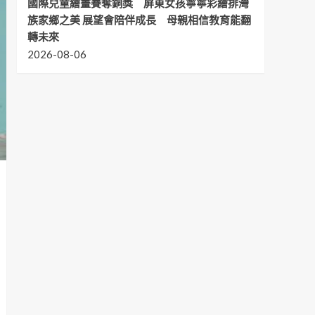
國際兒童繪畫賽奪銅獎 屏東女孩寧寧彩繪排灣
族家鄉之美 展望會陪伴成長 母親相信教育能翻
轉未來
2026-08-06