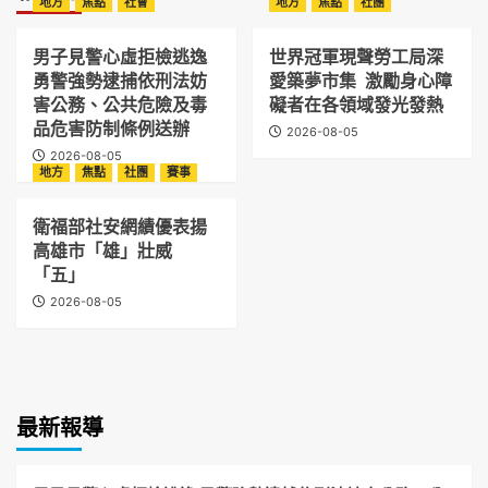
地方
焦點
社會
地方
焦點
社團
男子見警心虛拒檢逃逸
世界冠軍現聲勞工局深
勇警強勢逮捕依刑法妨
愛築夢市集 激勵身心障
害公務、公共危險及毒
礙者在各領域發光發熱
品危害防制條例送辦
2026-08-05
2026-08-05
地方
焦點
社團
賽事
衛福部社安網績優表揚
高雄市「雄」壯威
「五」
2026-08-05
最新報導