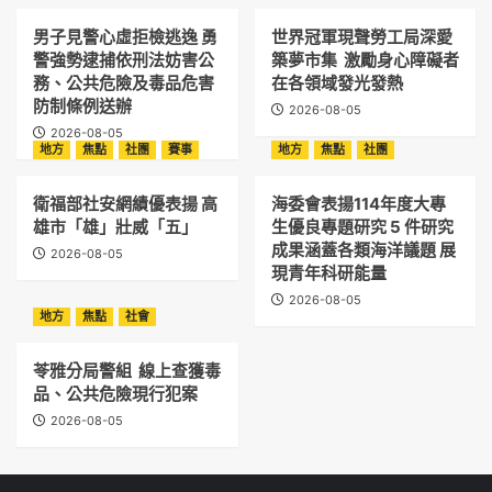
男子見警心虛拒檢逃逸 勇
世界冠軍現聲勞工局深愛
警強勢逮捕依刑法妨害公
築夢市集 激勵身心障礙者
務、公共危險及毒品危害
在各領域發光發熱
防制條例送辦
2026-08-05
2026-08-05
地方
焦點
社團
賽事
地方
焦點
社團
衛福部社安網績優表揚 高
海委會表揚114年度大專
雄市「雄」壯威「五」
生優良專題研究 5 件研究
成果涵蓋各類海洋議題 展
2026-08-05
現青年科研能量
2026-08-05
地方
焦點
社會
苓雅分局警組 線上查獲毒
品、公共危險現行犯案
2026-08-05