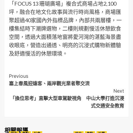
「FOCUS 13 珊瑚廣場」複合式商場占地2,100
坪，融合在地文化故事與流行時尚風格，商場匯
聚超過40家國內外指標品牌，內部共兩層樓，一
樓集結時下潮牌選物，二樓則規劃慢活休憩飲食
空間，透過大面積落地窗將愛河灣的湛藍海景盡
收眼底，營造出通透、明亮的沉浸式購物新體驗
及舒適慢活的休憩環境。
Post
Previous
塞上春風迎遠客、兩岸觀光業者聚交流
Navigation
Next
「換位思考」直擊大型車駕駛視角 中山大學打造沉浸
式交通安全教育
相關報導