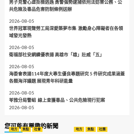
男子見警心虛拒檢逃逸 勇警強勢逮捕依刑法妨害公務、公
共危險及毒品危害防制條例送辦
2026-08-05
世界冠軍現聲勞工局深愛築夢市集 激勵身心障礙者在各領
域發光發熱
2026-08-05
衛福部社安網績優表揚 高雄市「雄」壯威「五」
2026-08-05
海委會表揚114年度大專生優良專題研究 5 件研究成果涵蓋
各類海洋議題 展現青年科研能量
2026-08-05
苓雅分局警組 線上查獲毒品、公共危險現行犯案
2026-08-05
您可能有興趣的新聞
地方
焦點
社會
地方
焦點
社團