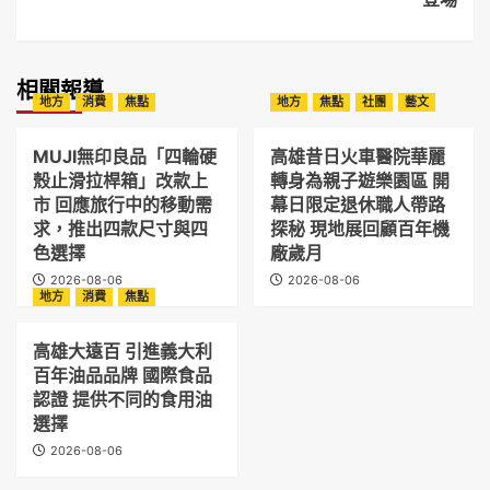
相關報導
地方
消費
焦點
地方
焦點
社團
藝文
MUJI無印良品「四輪硬
高雄昔日火車醫院華麗
殼止滑拉桿箱」改款上
轉身為親子遊樂園區 開
市 回應旅行中的移動需
幕日限定退休職人帶路
求，推出四款尺寸與四
探秘 現地展回顧百年機
色選擇
廠歲月
2026-08-06
2026-08-06
地方
消費
焦點
高雄大遠百 引進義大利
百年油品品牌 國際食品
認證 提供不同的食用油
選擇
2026-08-06