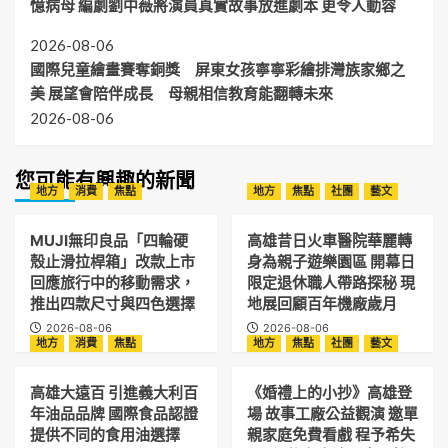
憶病母 編劇劉中薇將演員真實故事放進劇本 更令人動容
2026-08-06
國際兒童繪畫賽奪銅獎 屏東女孩寧寧彩繪排灣族家鄉之
美 展望會陪伴成長 母親相信教育能翻轉未來
2026-08-06
您可能有興趣的新聞
地方
消費
焦點
地方
焦點
社團
藝文
MUJI無印良品「四輪硬
高雄昔日火車醫院華麗轉
殼止滑拉桿箱」改款上市
身為親子遊樂園區 開幕日
回應旅行中的移動需求，
限定退休職人帶路探秘 現
推出四款尺寸與四色選擇
地展回顧百年機廠歲月
2026-08-06
2026-08-06
地方
消費
焦點
地方
焦點
社團
藝文
高雄大遠百 引進義大利百
《婚禮上的小抄》高雄登
年油品品牌 國際食品認證
場 故事工廠公益觀演 邀單
提供不同的食用油選擇
親家庭免費看戲 程予希失