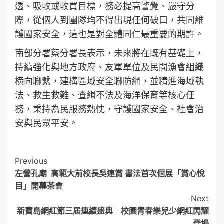
透、吸收或收買目標，務必提高警覺、嚴守分
際，從個人到團隊均不得出現任何破口，共同維
護國家安全，這也是對全體同仁最重要的期許。
南部分署蔡分署長表示，未來將在既有基礎上，
持續強化與地方政府、友軍單位及民間漁會組織
橫向聯繫，建構區域安全聯防網，並精進海域執
法、救生救難、查緝不法及海洋保育等核心任
務，秉持為民服務熱忱，守護國家安全、社會治
安與民眾平安。
Post
Previous
左營孔廟 高範大前校長吳連賞 書法首次個展「賞心悅
Navigation
目」開幕茶會
Next
新寶島網紅節三屆連續盛典 校園青春樂兒少網紅閃耀
登場