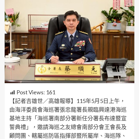
Post Views:
161
【記者吉雄世／高雄報導】115年5月5日上午，
由海洋委員會海巡署張忠龍署長親臨興達港海巡
基地主持「海巡署南部分署新任分署長布達暨宣
誓典禮」，邀請海巡之友總會南部分會王會長及
顧問團、轄屬巡防區指揮部暨所屬岸、海巡隊、