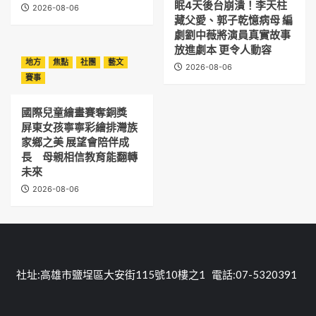
眠4天後台崩潰！李天柱
2026-08-06
藏父愛、郭子乾憶病母 編
劇劉中薇將演員真實故事
放進劇本 更令人動容
地方
焦點
社團
藝文
2026-08-06
賽事
國際兒童繪畫賽奪銅獎
屏東女孩寧寧彩繪排灣族
家鄉之美 展望會陪伴成
長 母親相信教育能翻轉
未來
2026-08-06
社址:高雄市鹽埕區大安街115號10樓之1 電話:07-5320391