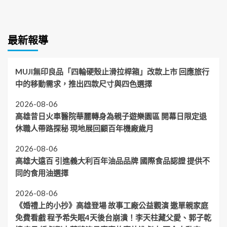
最新報導
MUJI無印良品「四輪硬殼止滑拉桿箱」改款上市 回應旅行
中的移動需求，推出四款尺寸與四色選擇
2026-08-06
高雄昔日火車醫院華麗轉身為親子遊樂園區 開幕日限定退
休職人帶路探秘 現地展回顧百年機廠歲月
2026-08-06
高雄大遠百 引進義大利百年油品品牌 國際食品認證 提供不
同的食用油選擇
2026-08-06
《婚禮上的小抄》高雄登場 故事工廠公益觀演 邀單親家庭
免費看戲 程予希失眠4天後台崩潰！李天柱藏父愛、郭子乾