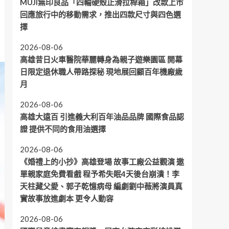
MUJI無印良品「四輪硬殼止滑拉桿箱」改款上市
回應旅行中的移動需求，推出四款尺寸與四色選
擇
2026-08-06
高雄昔日火車醫院華麗轉身為親子遊樂園區 開幕
日限定退休職人帶路探秘 現地展回顧百年機廠歲
月
2026-08-06
高雄大遠百 引進義大利百年油品品牌 國際食品認
證 提供不同的食用油選擇
2026-08-06
《婚禮上的小抄》高雄登場 故事工廠公益觀演 邀
單親家庭免費看戲 程予希失眠4天後台崩潰！李
天柱藏父愛、郭子乾憶病母 編劇劉中薇將演員真
實故事放進劇本 更令人動容
2026-08-06