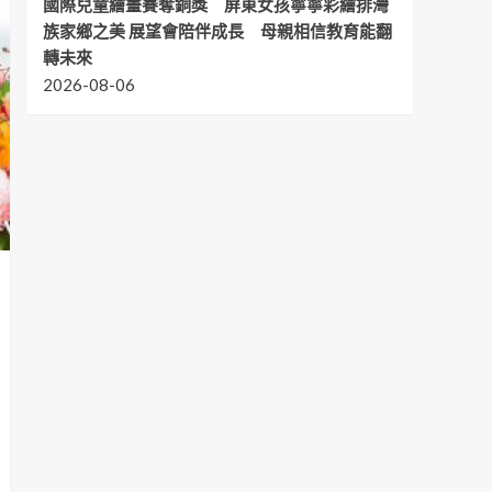
國際兒童繪畫賽奪銅獎 屏東女孩寧寧彩繪排灣
族家鄉之美 展望會陪伴成長 母親相信教育能翻
轉未來
2026-08-06