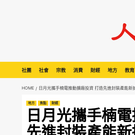
Skip
to
content
社團
社會
宗教
消費
財經
地方
教育
HOME
日月光攜手楠電推動擴廠投資 打造先進封裝產能新
地方
焦點
財經
日月光攜手楠電
先進封裝產能新