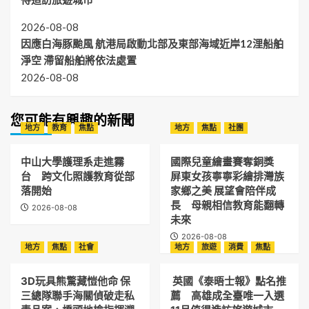
2026-08-08
因應白海豚颱風 航港局啟動北部及東部海域近岸12浬船舶
淨空 滯留船舶將依法處置
2026-08-08
您可能有興趣的新聞
地方
教育
焦點
地方
焦點
社團
中山大學護理系走進霧
國際兒童繪畫賽奪銅獎
台 跨文化照護教育從部
屏東女孩寧寧彩繪排灣族
落開始
家鄉之美 展望會陪伴成
長 母親相信教育能翻轉
2026-08-08
未來
2026-08-08
地方
焦點
社會
地方
旅遊
消費
焦點
3D玩具熊驚藏愷他命 保
英國《泰晤士報》點名推
三總隊聯手海關偵破走私
薦 高雄成全臺唯一入選