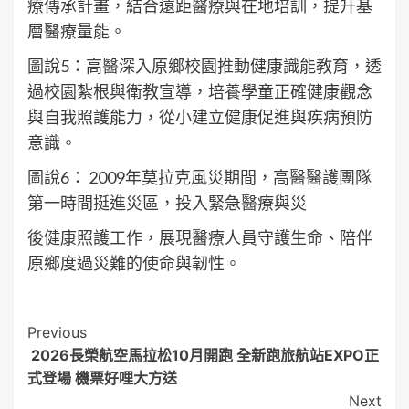
療傳承計畫，結合遠距醫療與在地培訓，提升基
層醫療量能。
圖說5：高醫深入原鄉校園推動健康識能教育，透
過校園紮根與衛教宣導，培養學童正確健康觀念
與自我照護能力，從小建立健康促進與疾病預防
意識。
圖說6： 2009年莫拉克風災期間，高醫醫護團隊
第一時間挺進災區，投入緊急醫療與災
後健康照護工作，展現醫療人員守護生命、陪伴
原鄉度過災難的使命與韌性。
Post
Previous
2026長榮航空馬拉松10月開跑 全新跑旅航站EXPO正
Navigation
式登場 機票好哩大方送
Next