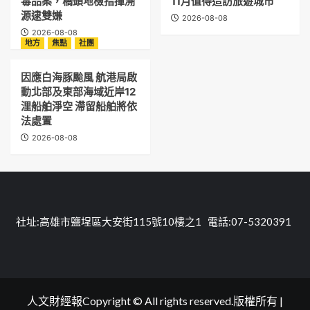
毒品案，橋頭地檢指揮溯
11月值得造訪旅遊城市
源逮雙嫌
2026-08-08
2026-08-08
地方
焦點
社團
因應白海豚颱風 航港局啟
動北部及東部海域近岸12
浬船舶淨空 滯留船舶將依
法處置
2026-08-08
社址:高雄市鹽埕區大安街115號10樓之1 電話:07-5320391
人文財經報Copyright © All rights reserved.版權所有
|