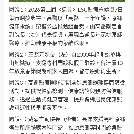
圖說1：2026第二屆《遠見》ESG醫療永續獎7日
舉行贈獎典禮，高醫以「高醫三十年守護，原鄉
健康永續」榮獲公益推動組首獎，由高醫戴嘉言
副院長（右）代表受獎，展現高醫長年深耕原鄉
醫療、推動健康平權的永續成果。
圖說2：王照元院長（左）自2000年起開始參與
山地醫療，支援專科門診和假日駐診。曾連續13
年放棄春節假期和家人團聚，留守原鄉衛生所。
圖說3：高醫醫療團隊定期前進原鄉辦理健康篩檢
活動，提供慢性病檢測、健康諮詢與預防保健服
務，透過主動式健康管理，提升偏鄉居民健康照
護可近性與早期發現率。
圖說4：戴嘉言副院長（坐者）長年支援高雄原鄉
衛生所肝膽胰內科門診，推動原鄉專科門診與醫