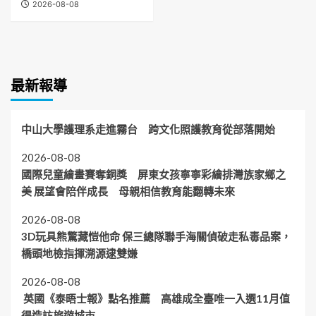
2026-08-08
最新報導
中山大學護理系走進霧台 跨文化照護教育從部落開始
2026-08-08
國際兒童繪畫賽奪銅獎 屏東女孩寧寧彩繪排灣族家鄉之
美 展望會陪伴成長 母親相信教育能翻轉未來
2026-08-08
3D玩具熊驚藏愷他命 保三總隊聯手海關偵破走私毒品案，
橋頭地檢指揮溯源逮雙嫌
2026-08-08
英國《泰晤士報》點名推薦 高雄成全臺唯一入選11月值
得造訪旅遊城市