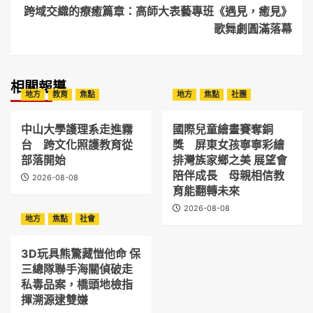
跨域交織的療癒篇章：高師大表藝專班《遇見，癒見》
歌舞劇圓滿落幕
相關報導
地方
教育
焦點
地方
焦點
社團
中山大學護理系走進霧
國際兒童繪畫賽奪銅
台 跨文化照護教育從
獎 屏東女孩寧寧彩繪
部落開始
排灣族家鄉之美 展望會
陪伴成長 母親相信教
2026-08-08
育能翻轉未來
2026-08-08
地方
焦點
社會
3D玩具熊驚藏愷他命 保
三總隊聯手海關偵破走
私毒品案，橋頭地檢指
揮溯源逮雙嫌