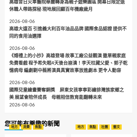
高雄昔日火車醫院華麗轉身為親子遊樂園區 開幕日限定退
休職人帶路探秘 現地展回顧百年機廠歲月
2026-08-06
高雄大遠百 引進義大利百年油品品牌 國際食品認證 提供不
同的食用油選擇
2026-08-06
《婚禮上的小抄》高雄登場 故事工廠公益觀演 邀單親家庭
免費看戲 程予希失眠4天後台崩潰！李天柱藏父愛、郭子乾
憶病母 編劇劉中薇將演員真實故事放進劇本 更令人動容
2026-08-06
國際兒童繪畫賽奪銅獎 屏東女孩寧寧彩繪排灣族家鄉之
美 展望會陪伴成長 母親相信教育能翻轉未來
2026-08-06
您可能有興趣的新聞
地方
消費
焦點
地方
焦點
社團
藝文