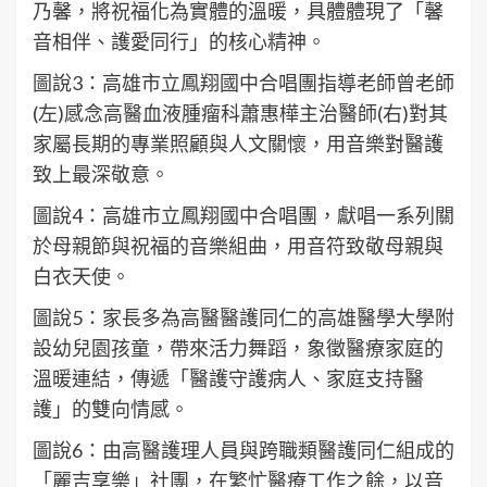
乃馨，將祝福化為實體的溫暖，具體體現了「馨
音相伴、護愛同行」的核心精神。
圖說3：高雄市立鳳翔國中合唱團指導老師曾老師
(左)感念高醫血液腫瘤科蕭惠樺主治醫師(右)對其
家屬長期的專業照顧與人文關懷，用音樂對醫護
致上最深敬意。
圖說4：高雄市立鳳翔國中合唱團，獻唱一系列關
於母親節與祝福的音樂組曲，用音符致敬母親與
白衣天使。
圖說5：家長多為高醫醫護同仁的高雄醫學大學附
設幼兒園孩童，帶來活力舞蹈，象徵醫療家庭的
溫暖連結，傳遞「醫護守護病人、家庭支持醫
護」的雙向情感。
圖說6：由高醫護理人員與跨職類醫護同仁組成的
「麗吉享樂」社團，在繁忙醫療工作之餘，以音