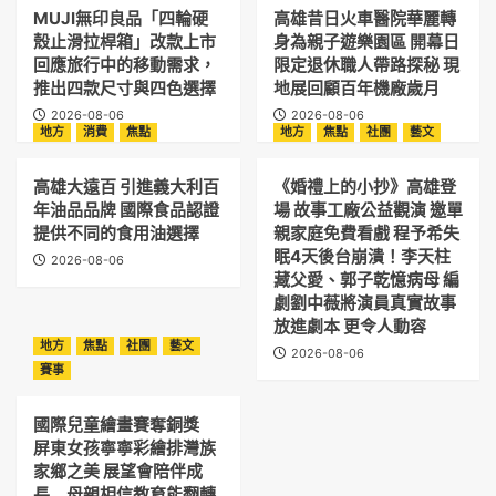
MUJI無印良品「四輪硬
高雄昔日火車醫院華麗轉
殼止滑拉桿箱」改款上市
身為親子遊樂園區 開幕日
回應旅行中的移動需求，
限定退休職人帶路探秘 現
推出四款尺寸與四色選擇
地展回顧百年機廠歲月
2026-08-06
2026-08-06
地方
消費
焦點
地方
焦點
社團
藝文
高雄大遠百 引進義大利百
《婚禮上的小抄》高雄登
年油品品牌 國際食品認證
場 故事工廠公益觀演 邀單
提供不同的食用油選擇
親家庭免費看戲 程予希失
眠4天後台崩潰！李天柱
2026-08-06
藏父愛、郭子乾憶病母 編
劇劉中薇將演員真實故事
放進劇本 更令人動容
地方
焦點
社團
藝文
2026-08-06
賽事
國際兒童繪畫賽奪銅獎
屏東女孩寧寧彩繪排灣族
家鄉之美 展望會陪伴成
長 母親相信教育能翻轉