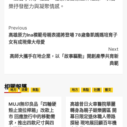
樂抒發壓力與凝聚情感。
Post
Previous
高雄原力Ina模範母親表揚將登場 78歲魯凱媽媽培育子
Navigation
女有成現偉大母愛
Next
高師大攜手在地企業，以「故事驅動」開創產學共育新
典範
相關報導
地方
消費
焦點
地方
焦點
社團
藝文
MUJI無印良品「四輪硬
高雄昔日火車醫院華麗
殼止滑拉桿箱」改款上
轉身為親子遊樂園區 開
市 回應旅行中的移動需
幕日限定退休職人帶路
求，推出四款尺寸與四
探秘 現地展回顧百年機