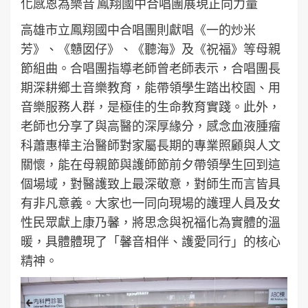
化感恩為樂音 鳳翔國中合唱團展現正向力量
高雄市立鳳翔國中合唱團則獻唱《一的炒米
芳》、《戇囡仔》、《聽海》及《祝福》等母親
節組曲。合唱團指導老師曾老師表示，合唱團長
期深耕鄉土音樂教育，能帶領學生踏出校園、用
音樂服務人群，是極佳的生命教育實踐。此外，
老師也分享了與高醫的深厚緣分，感念血液腫瘤
科蕭惠樺主治醫師對家屬長期的專業照顧與人文
關懷，能在母親節與護師節前夕帶領學生回到這
個場域，對醫護致上最深敬意，對師生而言皆具
有非凡意義。大家也一同向現場的護理人員及女
性民眾獻上康乃馨，將思念與祝福化為實體的溫
暖，具體體現了「馨音相伴、護愛同行」的核心
精神。