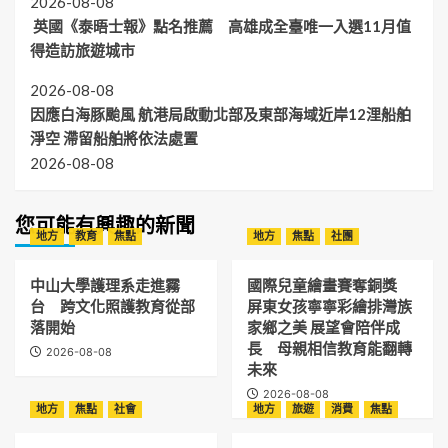
2026-08-08
英國《泰晤士報》點名推薦 高雄成全臺唯一入選11月值
得造訪旅遊城市
2026-08-08
因應白海豚颱風 航港局啟動北部及東部海域近岸12浬船舶
淨空 滯留船舶將依法處置
2026-08-08
您可能有興趣的新聞
地方
教育
焦點
地方
焦點
社團
中山大學護理系走進霧
國際兒童繪畫賽奪銅獎
台 跨文化照護教育從部
屏東女孩寧寧彩繪排灣族
落開始
家鄉之美 展望會陪伴成
長 母親相信教育能翻轉
2026-08-08
未來
2026-08-08
地方
焦點
社會
地方
旅遊
消費
焦點