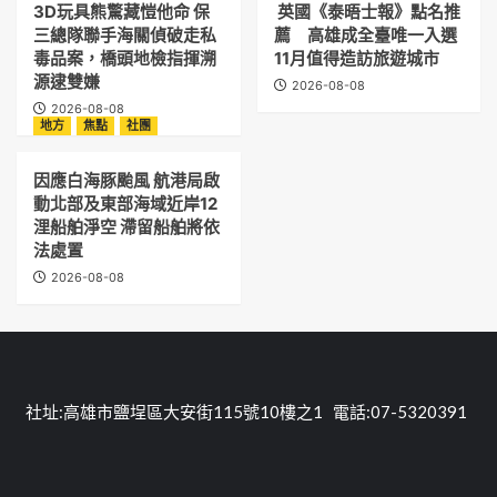
3D玩具熊驚藏愷他命 保
英國《泰晤士報》點名推
三總隊聯手海關偵破走私
薦 高雄成全臺唯一入選
毒品案，橋頭地檢指揮溯
11月值得造訪旅遊城市
源逮雙嫌
2026-08-08
2026-08-08
地方
焦點
社團
因應白海豚颱風 航港局啟
動北部及東部海域近岸12
浬船舶淨空 滯留船舶將依
法處置
2026-08-08
社址:高雄市鹽埕區大安街115號10樓之1 電話:07-5320391