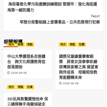
海保署推化學污染應變訓練開訓 管碧玲：強化海巡護
Navigation
海第一線防護力
Next
苓雅分局警組線上查獲毒品、公共危險現行犯案
相關報導
地方
教育
焦點
地方
焦點
社團
中山大學護理系走進霧
國際兒童繪畫賽奪銅
台 跨文化照護教育從
獎 屏東女孩寧寧彩繪
部落開始
排灣族家鄉之美 展望會
陪伴成長 母親相信教
2026-08-08
育能翻轉未來
2026-08-08
地方
焦點
社會
3D玩具熊驚藏愷他命 保
三總隊聯手海關偵破走