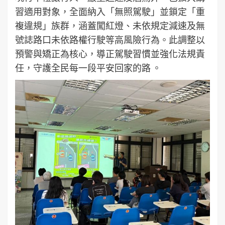
習適用對象，全面納入「無照駕駛」並鎖定「重
複違規」族群，涵蓋闖紅燈、未依規定減速及無
號誌路口未依路權行駛等高風險行為。此調整以
預警與矯正為核心，導正駕駛習慣並強化法規責
任，守護全民每一段平安回家的路 。