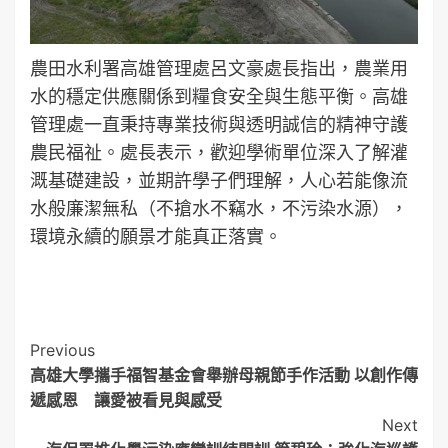
農田水利署高雄管理處呂文豪處長指出，農業用
水的穩定供應關係到糧食安全與生態平衡。高雄
管理處一直秉持專業技術與透明誠信的精神守護
農民福祉。處長表示，歡迎學術單位深入了解灌
溉基礎建設，並期許學子們理解，人心若能像流
水般廉潔無私（不搶水不竊水，不污染水源），
環境永續的願景才能真正落實。
Post
Previous
高雄大學攜手福智基金會舉辦母親節手作活動 以創作傳
Navigation
遞感恩 讓愛被看見與感受
Next