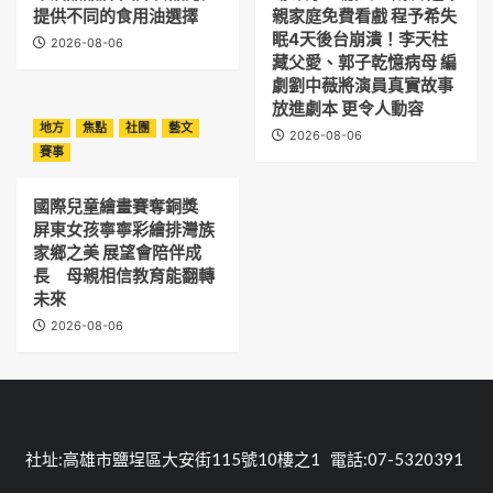
提供不同的食用油選擇
親家庭免費看戲 程予希失
眠4天後台崩潰！李天柱
2026-08-06
藏父愛、郭子乾憶病母 編
劇劉中薇將演員真實故事
放進劇本 更令人動容
地方
焦點
社團
藝文
2026-08-06
賽事
國際兒童繪畫賽奪銅獎
屏東女孩寧寧彩繪排灣族
家鄉之美 展望會陪伴成
長 母親相信教育能翻轉
未來
2026-08-06
社址:高雄市鹽埕區大安街115號10樓之1 電話:07-5320391