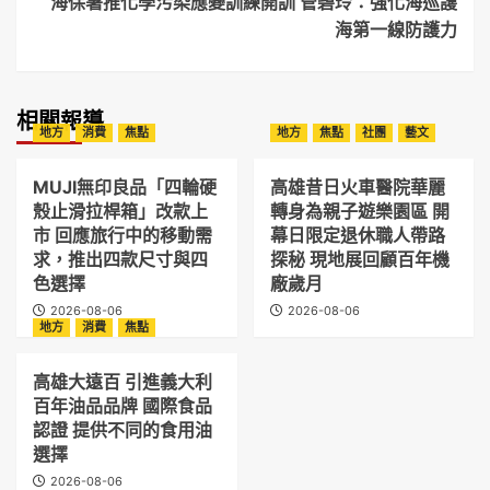
海保署推化學污染應變訓練開訓 管碧玲：強化海巡護
海第一線防護力
相關報導
地方
消費
焦點
地方
焦點
社團
藝文
MUJI無印良品「四輪硬
高雄昔日火車醫院華麗
殼止滑拉桿箱」改款上
轉身為親子遊樂園區 開
市 回應旅行中的移動需
幕日限定退休職人帶路
求，推出四款尺寸與四
探秘 現地展回顧百年機
色選擇
廠歲月
2026-08-06
2026-08-06
地方
消費
焦點
高雄大遠百 引進義大利
百年油品品牌 國際食品
認證 提供不同的食用油
選擇
2026-08-06