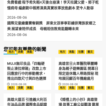
免費看戲 程予希失眠4天後台崩潰！李天柱藏父愛、郭子乾
憶病母 編劇劉中薇將演員真實故事放進劇本 更令人動容
2026-08-06
國際兒童繪畫賽奪銅獎 屏東女孩寧寧彩繪排灣族家鄉之
美 展望會陪伴成長 母親相信教育能翻轉未來
2026-08-06
您可能有興趣的新聞
地方
消費
焦點
地方
焦點
社團
藝文
MUJI無印良品「四輪硬
高雄昔日火車醫院華麗轉
殼止滑拉桿箱」改款上市
身為親子遊樂園區 開幕日
回應旅行中的移動需求，
限定退休職人帶路探秘 現
推出四款尺寸與四色選擇
地展回顧百年機廠歲月
2026-08-06
2026-08-06
地方
消費
焦點
地方
焦點
社團
藝文
高雄大遠百 引進義大利百
《婚禮上的小抄》高雄登
年油品品牌 國際食品認證
場 故事工廠公益觀演 邀單