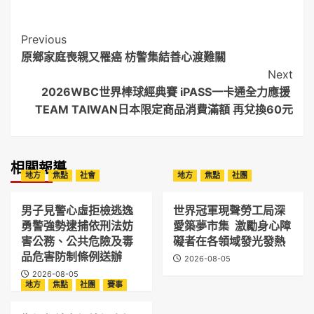
Post
Previous
原鄉家庭喪親又罹癌 枋警集結善心渡難關
Navigation
Next
2026WBC世界棒球經典賽 iPASS一卡通全力應援
TEAM TAIWAN日本限定商品消費滿額 再兌換60元
相關報導
地方
焦點
社會
地方
焦點
社團
男子見警心虛拒檢逃逸
世界冠軍現聲勞工局深
勇警強勢逮捕依刑法妨
愛築夢市集 激勵身心障
害公務、公共危險及毒
礙者在各領域發光發熱
品危害防制條例送辦
2026-08-05
2026-08-05
地方
焦點
社團
賽事