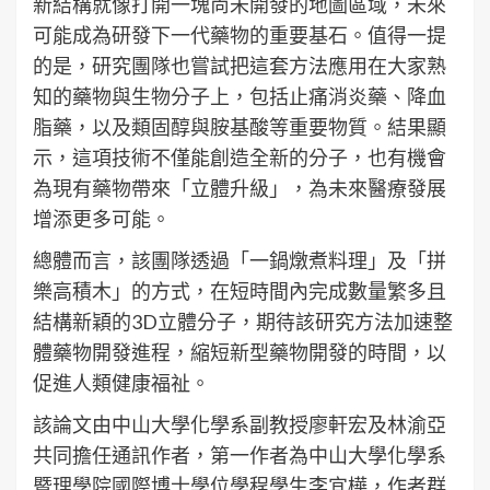
新結構就像打開一塊尚未開發的地圖區域，未來
可能成為研發下一代藥物的重要基石。值得一提
的是，研究團隊也嘗試把這套方法應用在大家熟
知的藥物與生物分子上，包括止痛消炎藥、降血
脂藥，以及類固醇與胺基酸等重要物質。結果顯
示，這項技術不僅能創造全新的分子，也有機會
為現有藥物帶來「立體升級」，為未來醫療發展
增添更多可能。
總體而言，該團隊透過「一鍋燉煮料理」及「拼
樂高積木」的方式，在短時間內完成數量繁多且
結構新穎的3D立體分子，期待該研究方法加速整
體藥物開發進程，縮短新型藥物開發的時間，以
促進人類健康福祉。
該論文由中山大學化學系副教授廖軒宏及林渝亞
共同擔任通訊作者，第一作者為中山大學化學系
暨理學院國際博士學位學程學生李宜樺，作者群