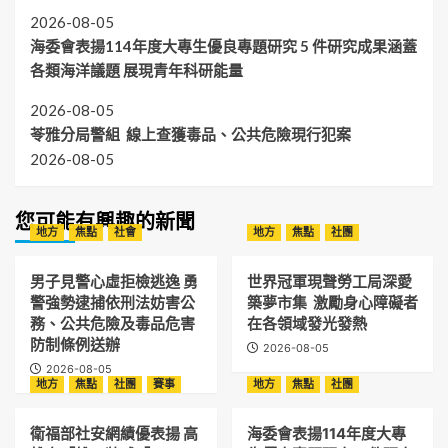
2026-08-05
海委會表揚114年度大專生優良專題研究 5 件研究成果涵蓋
各類海洋議題 展現青年科研能量
2026-08-05
苓雅分局警組 線上查獲毒品、公共危險現行犯案
2026-08-05
您可能有興趣的新聞
地方
焦點
社會
地方
焦點
社團
男子見警心虛拒檢逃逸 勇
世界冠軍現聲勞工局深愛
警強勢逮捕依刑法妨害公
築夢市集 激勵身心障礙者
務、公共危險及毒品危害
在各領域發光發熱
防制條例送辦
2026-08-05
2026-08-05
地方
焦點
社團
賽事
地方
焦點
社團
衛福部社安網績優表揚 高
海委會表揚114年度大專