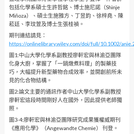
包括化學系碩士生許哲銘、博士施尼諾（Shinje
Miñoza）、碩士生施雅方、丁昱鈞、徐梓堯、陳
菘廷、李玟萱及博士生張桂禎。
期刊連結請見：
https://onlinelibrary.wiley.com/doi/full/10.1002/ani
圖1:中山大學化學系副教授廖軒宏與林渝亞團隊
化身大廚，掌握了「一鍋燉煮料理」的製藥技
巧，大幅提升新型藥物合成效率，並開創前所未
見的化合物結構。
圖2:論文主要的通訊作者中山大學化學系副教授
廖軒宏這段時間剛好人在國外，因此提供老師獨
照。
圖3-4:廖軒宏與林渝亞團隊研究成果獲權威期刊
《應用化學》（Angewandte Chemie） 刊登。