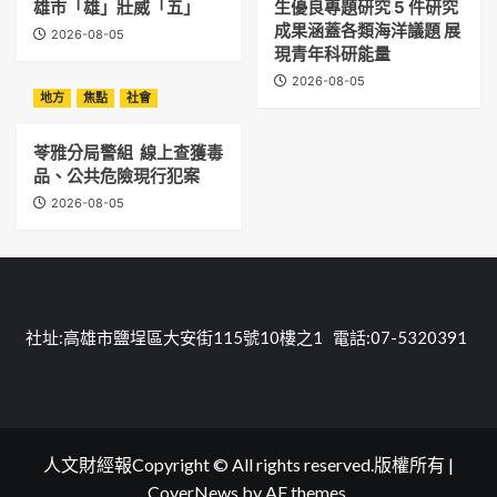
雄市「雄」壯威「五」
生優良專題研究 5 件研究
成果涵蓋各類海洋議題 展
2026-08-05
現青年科研能量
2026-08-05
地方
焦點
社會
苓雅分局警組 線上查獲毒
品、公共危險現行犯案
2026-08-05
社址:高雄市鹽埕區大安街115號10樓之1 電話:07-5320391
人文財經報Copyright © All rights reserved.版權所有
|
CoverNews
by AF themes.