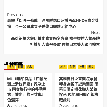
Post
Previous
高醫「保肢一條龍」跨團隊傷口照護勇奪NHQA白金獎
Navigation
攜手合一公司成立全球傷口照護示範中心
Next
高雄福華大飯店推出喜宴聯名專案 攜手婚禮人氣品牌
打造新人幸福後盾 再抽日本雙人來回機票
相關報導
地方
消費
焦點
地方
焦點
社團
藝文
MUJI無印良品「四輪硬
高雄昔日火車醫院華麗
殼止滑拉桿箱」改款上
轉身為親子遊樂園區 開
市 回應旅行中的移動需
幕日限定退休職人帶路
求，推出四款尺寸與四
探秘 現地展回顧百年機
色選擇
廠歲月
2026-08-06
2026-08-06