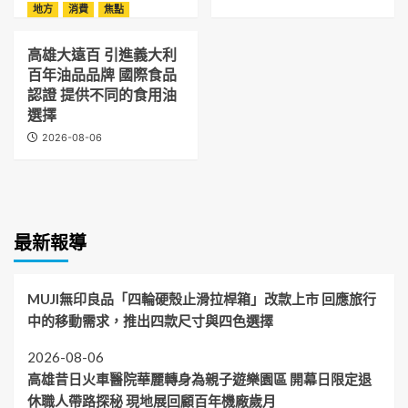
地方
消費
焦點
高雄大遠百 引進義大利
百年油品品牌 國際食品
認證 提供不同的食用油
選擇
2026-08-06
最新報導
MUJI無印良品「四輪硬殼止滑拉桿箱」改款上市 回應旅行
中的移動需求，推出四款尺寸與四色選擇
2026-08-06
高雄昔日火車醫院華麗轉身為親子遊樂園區 開幕日限定退
休職人帶路探秘 現地展回顧百年機廠歲月