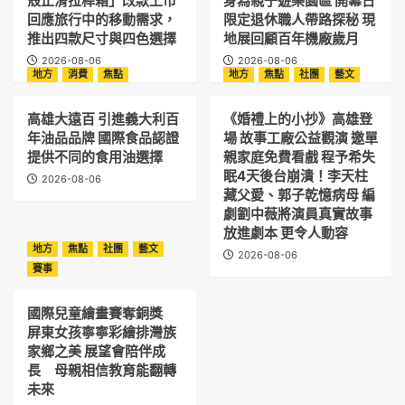
殼止滑拉桿箱」改款上市
身為親子遊樂園區 開幕日
回應旅行中的移動需求，
限定退休職人帶路探秘 現
推出四款尺寸與四色選擇
地展回顧百年機廠歲月
2026-08-06
2026-08-06
地方
消費
焦點
地方
焦點
社團
藝文
高雄大遠百 引進義大利百
《婚禮上的小抄》高雄登
年油品品牌 國際食品認證
場 故事工廠公益觀演 邀單
提供不同的食用油選擇
親家庭免費看戲 程予希失
眠4天後台崩潰！李天柱
2026-08-06
藏父愛、郭子乾憶病母 編
劇劉中薇將演員真實故事
放進劇本 更令人動容
地方
焦點
社團
藝文
2026-08-06
賽事
國際兒童繪畫賽奪銅獎
屏東女孩寧寧彩繪排灣族
家鄉之美 展望會陪伴成
長 母親相信教育能翻轉
未來