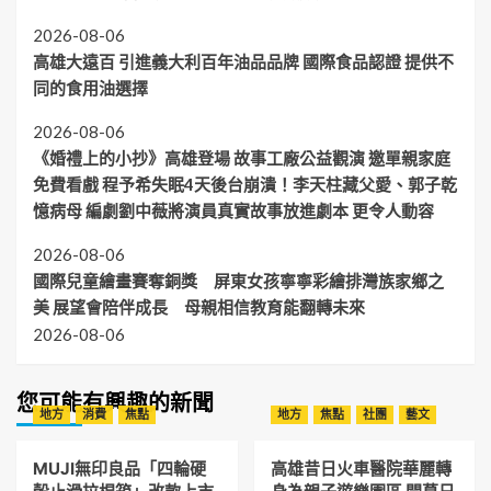
2026-08-06
高雄大遠百 引進義大利百年油品品牌 國際食品認證 提供不
同的食用油選擇
2026-08-06
《婚禮上的小抄》高雄登場 故事工廠公益觀演 邀單親家庭
免費看戲 程予希失眠4天後台崩潰！李天柱藏父愛、郭子乾
憶病母 編劇劉中薇將演員真實故事放進劇本 更令人動容
2026-08-06
國際兒童繪畫賽奪銅獎 屏東女孩寧寧彩繪排灣族家鄉之
美 展望會陪伴成長 母親相信教育能翻轉未來
2026-08-06
您可能有興趣的新聞
地方
消費
焦點
地方
焦點
社團
藝文
MUJI無印良品「四輪硬
高雄昔日火車醫院華麗轉