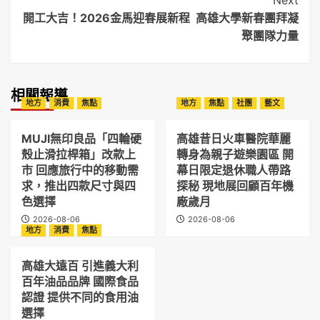
開工大吉！2026金馬迎春展新程 高雄大學新春團拜凝
聚團隊力量
相關報導
地方
消費
焦點
地方
焦點
社團
藝文
MUJI無印良品「四輪硬
高雄昔日火車醫院華麗
殼止滑拉桿箱」改款上
轉身為親子遊樂園區 開
市 回應旅行中的移動需
幕日限定退休職人帶路
求，推出四款尺寸與四
探秘 現地展回顧百年機
色選擇
廠歲月
2026-08-06
2026-08-06
地方
消費
焦點
高雄大遠百 引進義大利
百年油品品牌 國際食品
認證 提供不同的食用油
選擇