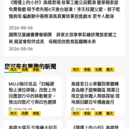
《婚禮上的小抄》高雄登場 故事工廠公益觀演 邀單親家庭
免費看戲 程予希失眠4天後台崩潰！李天柱藏父愛、郭子乾
憶病母 編劇劉中薇將演員真實故事放進劇本 更令人動容
2026-08-06
國際兒童繪畫賽奪銅獎 屏東女孩寧寧彩繪排灣族家鄉之
美 展望會陪伴成長 母親相信教育能翻轉未來
2026-08-06
您可能有興趣的新聞
地方
消費
焦點
地方
焦點
社團
藝文
MUJI無印良品「四輪硬
高雄昔日火車醫院華麗轉
殼止滑拉桿箱」改款上市
身為親子遊樂園區 開幕日
回應旅行中的移動需求，
限定退休職人帶路探秘 現
推出四款尺寸與四色選擇
地展回顧百年機廠歲月
2026-08-06
2026-08-06
地方
消費
焦點
地方
焦點
社團
藝文
高雄大遠百 引進義大利百
《婚禮上的小抄》高雄登