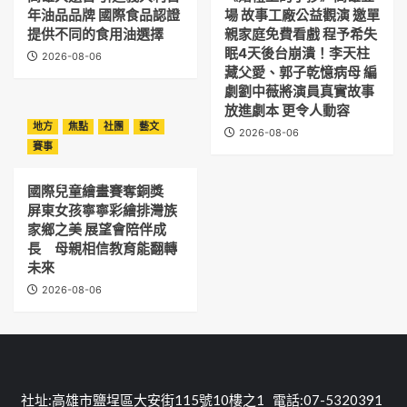
年油品品牌 國際食品認證
場 故事工廠公益觀演 邀單
提供不同的食用油選擇
親家庭免費看戲 程予希失
眠4天後台崩潰！李天柱
2026-08-06
藏父愛、郭子乾憶病母 編
劇劉中薇將演員真實故事
放進劇本 更令人動容
地方
焦點
社團
藝文
2026-08-06
賽事
國際兒童繪畫賽奪銅獎
屏東女孩寧寧彩繪排灣族
家鄉之美 展望會陪伴成
長 母親相信教育能翻轉
未來
2026-08-06
社址:高雄市鹽埕區大安街115號10樓之1 電話:07-5320391