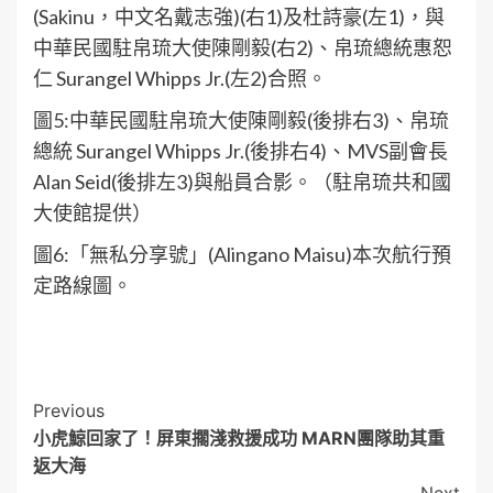
(Sakinu，中文名戴志強)(右1)及杜詩豪(左1)，與
中華民國駐帛琉大使陳剛毅(右2)、帛琉總統惠恕
仁 Surangel Whipps Jr.(左2)合照。
圖5:中華民國駐帛琉大使陳剛毅(後排右3)、帛琉
總統 Surangel Whipps Jr.(後排右4)、MVS副會長
Alan Seid(後排左3)與船員合影。（駐帛琉共和國
大使館提供）
圖6:「無私分享號」(Alingano Maisu)本次航行預
定路線圖。
Post
Previous
小虎鯨回家了！屏東擱淺救援成功 MARN團隊助其重
Navigation
返大海
Next