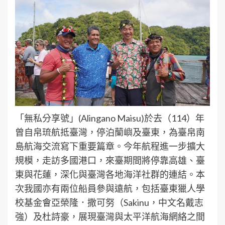
「無私分享號」(Alingano Maisu)於去（114）年
曾自帛琉航抵臺灣，停泊蘭嶼及臺東，為臺帛南
島航海交流寫下重要篇章。今年航程進一步擴大
規模，走訪多國港口，來臺期間將停靠高雄、臺
東與花蓮，深化與臺灣各地海洋社群的連結。本
次我國亦有兩位船員參與遠航，包括臺東獵人學
校基金會亞榮隆．撒可努（Sakinu，中文名戴志
強）及杜詩豪，展現臺灣與太平洋航海網絡之間