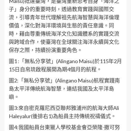
Maisu)抵達臺灣，是臺灣重新思考自身「海洋之
子」身分的重要時刻，透過教育實踐與國際交
流，引導青年世代理解祖先航海智慧與海洋倫理
價值，深化對海洋環境與生態的責任意識。同
時，藉由尊重傳統海洋文化知識體系的實踐交流
與跨域合作，使臺灣在全球關注海洋永續與文化
保存之際，持續扮演重要角色。
圖1 :「無私分享號」(Alingano Maisu)於115年2月
15日自帛琉啟程展開為期4個月的航程。
圖2:「無私分享號」(Alingano Maisu)航程實踐南
島太平洋傳統航海智慧，連結我國及太平洋島
嶼。
圖3:來自密克羅尼西亞聯邦雅浦州的航海大師Ali
Haleyalur(後排右1)為船員主持傳統祝禱儀式。
圖4:我國船員台東獵人學校基金會亞榮隆∙撒可努