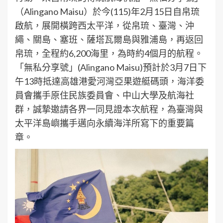
（Alingano Maisu）於今(115)年2月15日自帛琉
啟航，展開橫跨西太平洋，從帛琉、臺灣、沖
繩、關島、塞班、薩塔瓦爾島與雅浦島，再返回
帛琉，全程約6,200海里，為時約4個月的航程。
「無私分享號」(Alingano Maisu)預計於3月7日下
午13時抵達高雄港愛河灣亞果遊艇碼頭，海洋委
員會攜手原住民族委員會、中山大學及航海社
群，誠摯邀請各界一同見證本次航程，為臺灣與
太平洋島嶼攜手邁向永續海洋所寫下的重要篇
章。