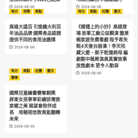
2026-08-06
2026-08-06
地方
消費
焦點
地方
焦點
社團
藝文
高雄大遠百 引進義大利百
《婚禮上的小抄》高雄登
年油品品牌 國際食品認證
場 故事工廠公益觀演 邀單
提供不同的食用油選擇
親家庭免費看戲 程予希失
眠4天後台崩潰！李天柱
2026-08-06
藏父愛、郭子乾憶病母 編
劇劉中薇將演員真實故事
放進劇本 更令人動容
地方
焦點
社團
藝文
2026-08-06
賽事
國際兒童繪畫賽奪銅獎
屏東女孩寧寧彩繪排灣族
家鄉之美 展望會陪伴成
長 母親相信教育能翻轉
未來
2026-08-06