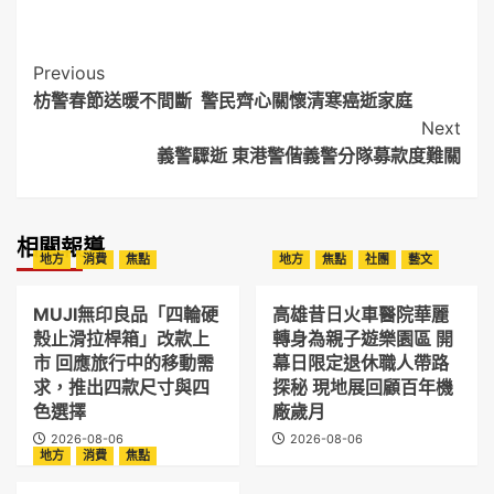
Post
Previous
枋警春節送暖不間斷 警民齊心關懷清寒癌逝家庭
Navigation
Next
義警驟逝 東港警偕義警分隊募款度難關
相關報導
地方
消費
焦點
地方
焦點
社團
藝文
MUJI無印良品「四輪硬
高雄昔日火車醫院華麗
殼止滑拉桿箱」改款上
轉身為親子遊樂園區 開
市 回應旅行中的移動需
幕日限定退休職人帶路
求，推出四款尺寸與四
探秘 現地展回顧百年機
色選擇
廠歲月
2026-08-06
2026-08-06
地方
消費
焦點