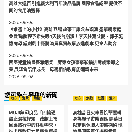
高雄大遠百 引進義大利百年油品品牌 國際食品認證 提供不
同的食用油選擇
2026-08-06
《婚禮上的小抄》高雄登場 故事工廠公益觀演 邀單親家庭
免費看戲 程予希失眠4天後台崩潰！李天柱藏父愛、郭子乾
憶病母 編劇劉中薇將演員真實故事放進劇本 更令人動容
2026-08-06
國際兒童繪畫賽奪銅獎 屏東女孩寧寧彩繪排灣族家鄉之
美 展望會陪伴成長 母親相信教育能翻轉未來
2026-08-06
您可能有興趣的新聞
地方
消費
焦點
地方
焦點
社團
藝文
MUJI無印良品「四輪硬
高雄昔日火車醫院華麗轉
殼止滑拉桿箱」改款上市
身為親子遊樂園區 開幕日
回應旅行中的移動需求，
限定退休職人帶路探秘 現
推出四款尺寸與四色選擇
地展回顧百年機廠歲月