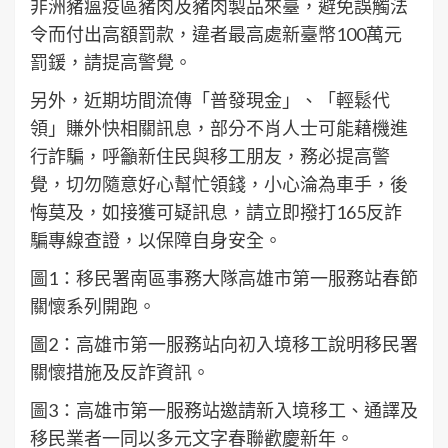
非洲豬瘟疫區豬肉及豬肉製品來臺，避免誤觸法
令而付出高額罰款，違者最高處新臺幣100萬元
罰鍰，請提高警覺。
另外，近期坊間流傳「普發現金」、「輕鬆代
領」賺外快相關訊息，部分不肖人士可能藉機進
行詐騙，呼籲新住民與移工朋友，務必提高警
覺，切勿隨意好心幫忙領錢，小心淪為車手，後
悔莫及，如接獲可疑訊息，請立即撥打165反詐
騙專線查證，以保障自身安全。
圖1：移民署南區事務大隊高雄市第一服務站春節
關懷系列開跑。
圖2：高雄市第一服務站向初入境移工說明移民署
關懷措施及反詐資訊。
圖3：高雄市第一服務站邀請新入境移工、通譯及
移民業者一同以多元文字春聯歡慶新年。