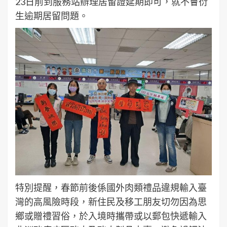
23日前到服務站辦理居留證延期即可，就不會衍
生逾期居留問題。
特別提醒，春節前後係國外肉類禮品違規輸入臺
灣的高風險時段，新住民及移工朋友切勿因為思
鄉或贈禮習俗，於入境時攜帶或以郵包快遞輸入