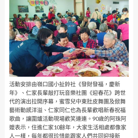
活動安排由嶺口國小扯鈴社《發財發福，慶新
年》、仁家長輩敲打玩音樂社團《迎春花》跨世
代的演出拉開序幕，蜜雪兒中東肚皮舞團及俽舞
藝術動感洋溢、仁家同仁也為長輩歡唱新春祝福
歌曲，讓圍爐活動現場歡笑連連。90歲的阿珠阿
嬤表示，住進仁家10餘年，大家生活相處都像家
人一樣，每年都很珍惜能跟家人們共同迎接新