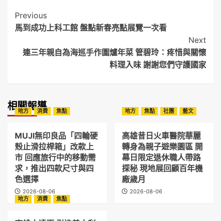
Post
Previous
馬到成功上科工館 盤點新春亮點展覽一次看
Navigation
Next
連三年親自為海巡手作圍爐年菜 管碧玲：疼惜與關懷
料理入味 謝謝您們守護國家
相關報導
地方
消費
焦點
地方
焦點
社團
藝文
MUJI無印良品「四輪硬
高雄昔日火車醫院華麗
殼止滑拉桿箱」改款上
轉身為親子遊樂園區 開
市 回應旅行中的移動需
幕日限定退休職人帶路
求，推出四款尺寸與四
探秘 現地展回顧百年機
色選擇
廠歲月
2026-08-06
2026-08-06
地方
消費
焦點