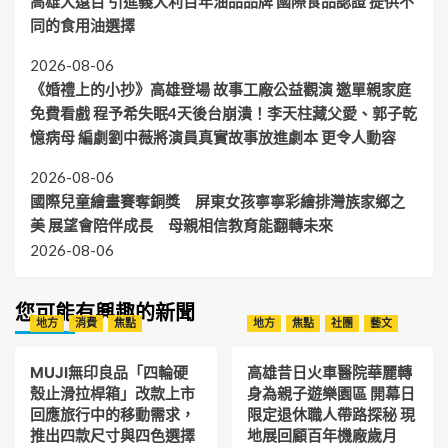
高雄大遠百 引進義大利百年油品品牌 國際食品認證 提供不
同的食用油選擇
2026-08-06
《婚禮上的小抄》高雄登場 故事工廠公益觀演 邀單親家庭
免費看戲 程予希失眠4天後台崩潰！李天柱藏父愛、郭子乾
憶病母 編劇劉中薇將演員真實故事放進劇本 更令人動容
2026-08-06
國際兒童繪畫賽奪銅獎 屏東女孩寧寧彩繪排灣族家鄉之
美 展望會陪伴成長 母親相信教育能翻轉未來
2026-08-06
您可能有興趣的新聞
地方
消費
焦點
地方
焦點
社團
藝文
MUJI無印良品「四輪硬
高雄昔日火車醫院華麗轉
殼止滑拉桿箱」改款上市
身為親子遊樂園區 開幕日
回應旅行中的移動需求，
限定退休職人帶路探秘 現
推出四款尺寸與四色選擇
地展回顧百年機廠歲月