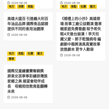
2026-08-06
2026-08-06
地方
消費
焦點
地方
焦點
社團
藝文
高雄大遠百 引進義大利百
《婚禮上的小抄》高雄登
年油品品牌 國際食品認證
場 故事工廠公益觀演 邀單
提供不同的食用油選擇
親家庭免費看戲 程予希失
眠4天後台崩潰！李天柱
2026-08-06
藏父愛、郭子乾憶病母 編
劇劉中薇將演員真實故事
放進劇本 更令人動容
地方
焦點
社團
藝文
2026-08-06
賽事
國際兒童繪畫賽奪銅獎
屏東女孩寧寧彩繪排灣族
家鄉之美 展望會陪伴成
長 母親相信教育能翻轉
未來
2026-08-06