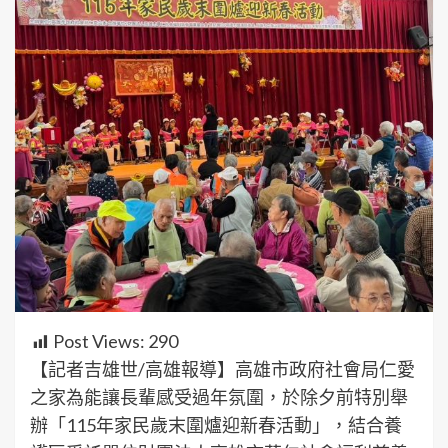
Post Views:
290
【記者吉雄世/高雄報導】高雄市政府社會局仁愛
之家為能讓長輩感受過年氛圍，於除夕前特別舉
辦「115年家民歲末圍爐迎新春活動」，結合養