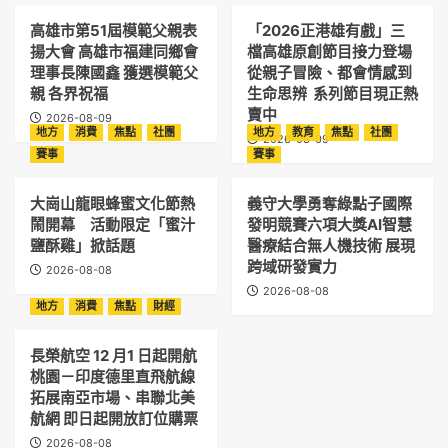
高雄市第51屆模範父親表
「2026正港雄有戲」三
揚大會 高雄市福建同鄉會
檔高雄原創節目接力登場
理事長陳國鑫 獲選模範父
從親子冒險、都會情感到
親 各界祝福
生命思辨 系列節目現正熱
賣中
2026-08-09
地方
消費
焦點
社團
地方
教育
焦點
社團
2026-08-09
賽事
賽事
大崗山龍眼蜂蜜文化節熱
義守大學勇奪綠點子國際
鬧開幕 活動限定「蜜汁
發明競賽六項大獎AI智慧
鹽酥雞」掀話題
醫療結合無人機技術 展現
跨域研發實力
2026-08-08
2026-08-08
地方
消費
焦點
財經
長榮航空 12 月1 日起開航
桃園－印度德里直飛航線
拓展南亞市場、串聯北美
航網 即日起開放訂位購票
2026-08-08