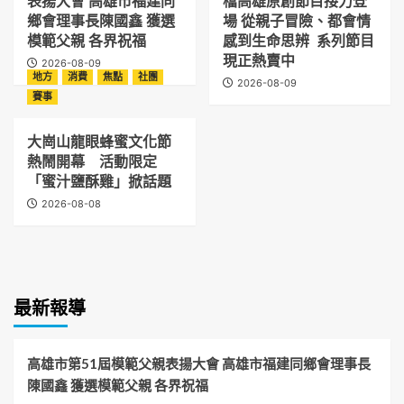
表揚大會 高雄市福建同
檔高雄原創節目接力登
鄉會理事長陳國鑫 獲選
場 從親子冒險、都會情
模範父親 各界祝福
感到生命思辨 系列節目
現正熱賣中
2026-08-09
地方
消費
焦點
社團
2026-08-09
賽事
大崗山龍眼蜂蜜文化節
熱鬧開幕 活動限定
「蜜汁鹽酥雞」掀話題
2026-08-08
最新報導
高雄市第51屆模範父親表揚大會 高雄市福建同鄉會理事長
陳國鑫 獲選模範父親 各界祝福