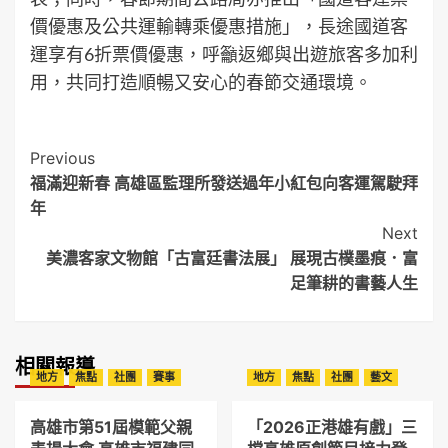
價優惠及公共運輸轉乘優惠措施」，長途國道客
運享有6折票價優惠，呼籲返鄉與出遊旅客多加利
用，共同打造順暢又安心的春節交通環境。
Post
Previous
福滿迎新春 高雄區監理所發送過年小紅包向客運駕駛拜
Navigation
年
Next
美濃客家文物館「古富廷書法展」 展現古樸墨痕．富
足筆耕的書藝人生
相關報導
地方
焦點
社團
賽事
地方
焦點
社團
藝文
高雄市第51屆模範父親
「2026正港雄有戲」三