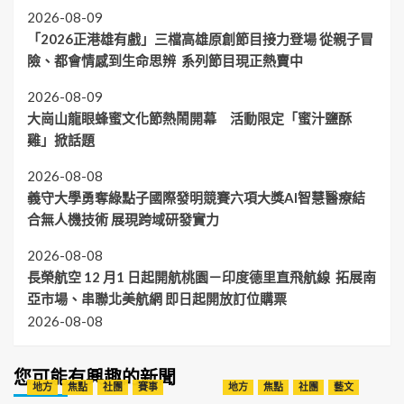
2026-08-09
「2026正港雄有戲」三檔高雄原創節目接力登場 從親子冒
險、都會情感到生命思辨 系列節目現正熱賣中
2026-08-09
大崗山龍眼蜂蜜文化節熱鬧開幕 活動限定「蜜汁鹽酥
雞」掀話題
2026-08-08
義守大學勇奪綠點子國際發明競賽六項大獎AI智慧醫療結
合無人機技術 展現跨域研發實力
2026-08-08
長榮航空 12 月1 日起開航桃園－印度德里直飛航線 拓展南
亞市場、串聯北美航網 即日起開放訂位購票
2026-08-08
您可能有興趣的新聞
地方
焦點
社團
賽事
地方
焦點
社團
藝文