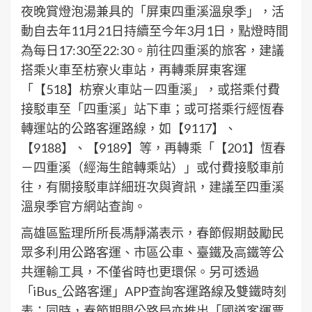
夜晚賞燈泡湯兼具的「屏東四重溪溫泉季」，活
動自去年11月21日持續至今年3月1日，點燈時間
為每日17:30至22:30。前往四重溪的旅客，建議
搭乘火車至枋寮火車站，再轉乘屏東客運
「【518】枋寮火車站－四重溪」，或搭乘付費
接駁車至「四重溪」站下車；或可搭乘行經恆春
轉運站的公路客運路線，如【9117】、
【9188】、【9189】等，再轉乘「【201】恆春
－四重溪（經海生館轉乘站）」或付費接駁車前
往，有關接駁車詳細班次與資訊，建議至四重溪
溫泉季官方網站查詢。
高雄區監理所所長馮靜滿表示，春節假期鼓勵民
眾多利用公路客運、市區公車、臺鐵及高鐵等公
共運輸工具，不僅省時也更環保。另可透過
「iBus_公路客運」APP查詢客運路線及雙鐵時刻
表；同時，春節期間公路局亦推出「國道客運票