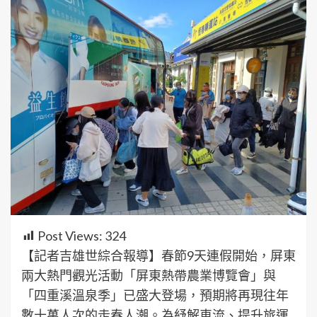
Post Views:
324
【記者吉雄世綜合報導】春節9天連假開始，屏東
兩大熱門觀光活動「屏東熱帶農業博覽會」與
「四重溪溫泉季」已盛大登場，預期將再現往年
數十萬人次的走春人潮。為紓解車流、提升旅運