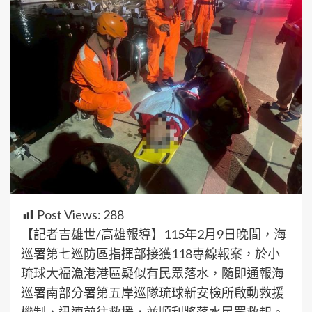
Post Views:
288
【記者吉雄世/高雄報導】115年2月9日晚間，海
巡署第七巡防區指揮部接獲118專線報案，於小
琉球大福漁港港區疑似有民眾落水，隨即通報海
巡署南部分署第五岸巡隊琉球新安檢所啟動救援
機制，迅速前往救援，並順利將落水民眾救起。