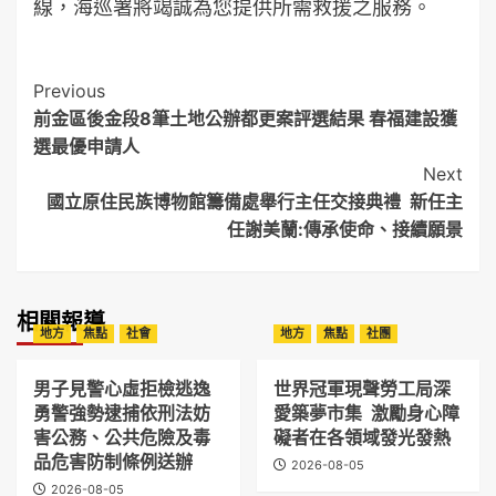
線，海巡署將竭誠為您提供所需救援之服務。
Post
Previous
前金區後金段8筆土地公辦都更案評選結果 春福建設獲
Navigation
選最優申請人
Next
國立原住民族博物館籌備處舉行主任交接典禮 新任主
任謝美蘭:傳承使命、接續願景
相關報導
地方
焦點
社會
地方
焦點
社團
男子見警心虛拒檢逃逸
世界冠軍現聲勞工局深
勇警強勢逮捕依刑法妨
愛築夢市集 激勵身心障
害公務、公共危險及毒
礙者在各領域發光發熱
品危害防制條例送辦
2026-08-05
2026-08-05