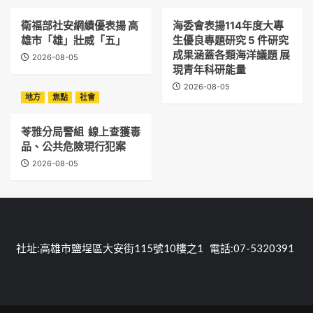
衛福部社安網績優表揚 高
海委會表揚114年度大專
雄市「雄」壯威「五」
生優良專題研究 5 件研究
成果涵蓋各類海洋議題 展
2026-08-05
現青年科研能量
2026-08-05
地方
焦點
社會
苓雅分局警組 線上查獲毒
品、公共危險現行犯案
2026-08-05
社址:高雄市鹽埕區大安街115號10樓之1 電話:07-5320391