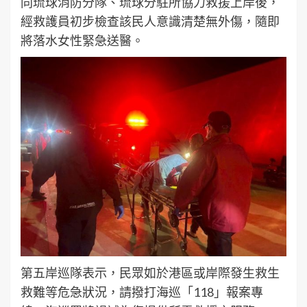
同琉球消防分隊、琉球分駐所協力救援上岸後，
經救護員初步檢查該民人意識清楚無外傷，隨即
將落水女性緊急送醫。
第五岸巡隊表示，民眾如於港區或岸際發生救生
救難等危急狀況，請撥打海巡「118」報案專