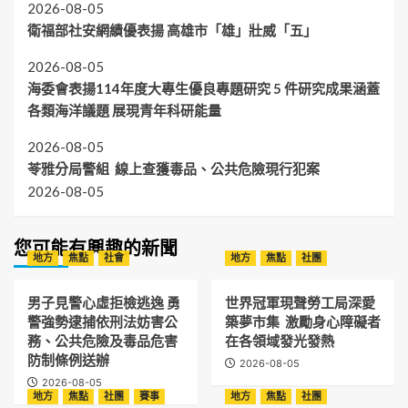
2026-08-05
衛福部社安網績優表揚 高雄市「雄」壯威「五」
2026-08-05
海委會表揚114年度大專生優良專題研究 5 件研究成果涵蓋
各類海洋議題 展現青年科研能量
2026-08-05
苓雅分局警組 線上查獲毒品、公共危險現行犯案
2026-08-05
您可能有興趣的新聞
地方
焦點
社會
地方
焦點
社團
男子見警心虛拒檢逃逸 勇
世界冠軍現聲勞工局深愛
警強勢逮捕依刑法妨害公
築夢市集 激勵身心障礙者
務、公共危險及毒品危害
在各領域發光發熱
防制條例送辦
2026-08-05
2026-08-05
地方
焦點
社團
賽事
地方
焦點
社團