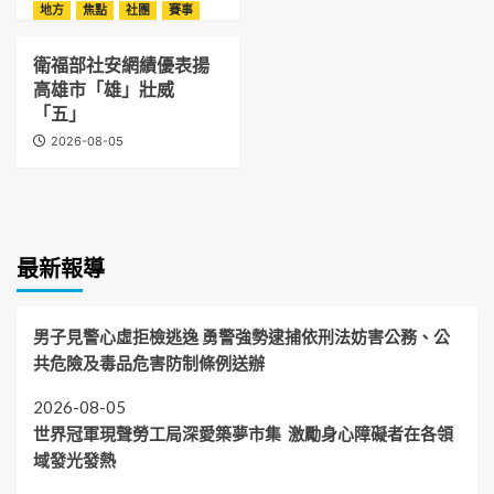
地方
焦點
社團
賽事
衛福部社安網績優表揚
高雄市「雄」壯威
「五」
2026-08-05
最新報導
男子見警心虛拒檢逃逸 勇警強勢逮捕依刑法妨害公務、公
共危險及毒品危害防制條例送辦
2026-08-05
世界冠軍現聲勞工局深愛築夢市集 激勵身心障礙者在各領
域發光發熱