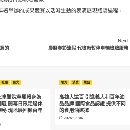
)在青年署舉辦的成果競賽以活潑生動的表演展現體驗過程，
Next
意的
農曆春節連假 代檢廠暫停車輛檢驗服務
社團
藝文
地方
消費
焦點
火車醫院華麗轉身為
高雄大遠百 引進義大利百年油
園區 開幕日限定退休
品品牌 國際食品認證 提供不同
探秘 現地展回顧百年
的食用油選擇
2026-08-06
6