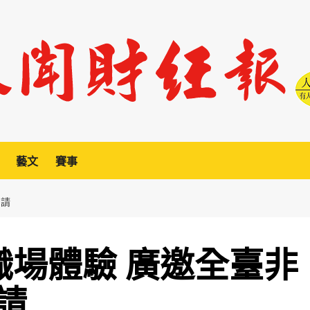
藝文
賽事
申請
職場體驗 廣邀全臺非
請