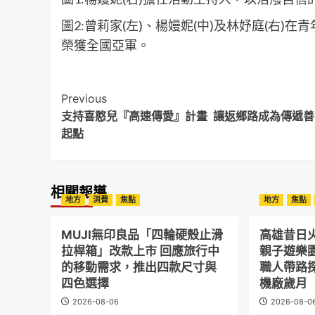
圖2:曾莉家(左)、楊嫚妮(中)及林妤庭(右
榮獲全國亞軍。
Post
Previous
支持喜憨兒『高速傳愛』計畫 讓返鄉路成為傳遞善
Navigation
起點
相關報導
地方
消費
焦點
地方
焦點
MUJI無印良品「四輪硬殼止滑
高雄昔日
拉桿箱」改款上市 回應旅行中
親子遊樂
的移動需求，推出四款尺寸與
職人帶路
四色選擇
機廠歲月
2026-08-06
2026-08-0