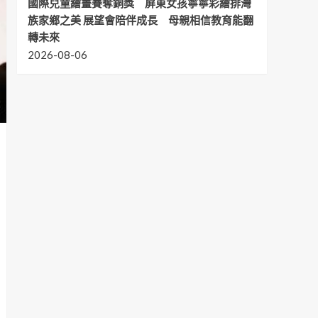
國際兒童繪畫賽奪銅獎 屏東女孩寧寧彩繪排灣
族家鄉之美 展望會陪伴成長 母親相信教育能翻
轉未來
2026-08-06