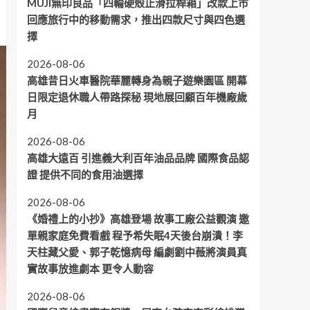
MUJI無印良品「四輪硬殼止滑拉桿箱」改款上市
回應旅行中的移動需求，推出四款尺寸與四色選
擇
2026-08-06
高雄昔日火車醫院華麗轉身為親子遊樂園區 開幕
日限定退休職人帶路探秘 現地展回顧百年機廠歲
月
2026-08-06
高雄大遠百 引進義大利百年油品品牌 國際食品認
證 提供不同的食用油選擇
2026-08-06
《婚禮上的小抄》高雄登場 故事工廠公益觀演 邀
單親家庭免費看戲 程予希失眠4天後台崩潰！李
天柱藏父愛、郭子乾憶病母 編劇劉中薇將演員真
實故事放進劇本 更令人動容
2026-08-06