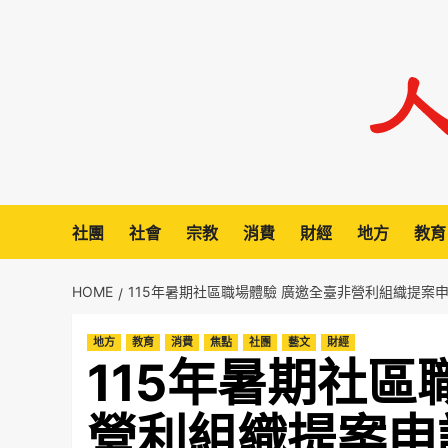
Skip
to
content
社團
社會
宗教
消費
財經
地方
教育
HOME
115年暑期社區職場體驗 廣邀全臺非營利組織提案
地方
教育
消費
焦點
社團
藝文
財經
115年暑期社區
營利組織提案申