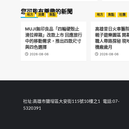
您可能有興趣的新聞
地方
消費
焦點
地方
焦點
社團
MUJI無印良品「四輪硬殼止
高雄昔日火車醫
滑拉桿箱」改款上市 回應旅行
親子遊樂園區 開
中的移動需求，推出四款尺寸
職人帶路探秘 現
與四色選擇
機廠歲月
2026-08-06
2026-08-06
社址:高雄市鹽埕區大安街115號10樓之1 電話:07-
5320391