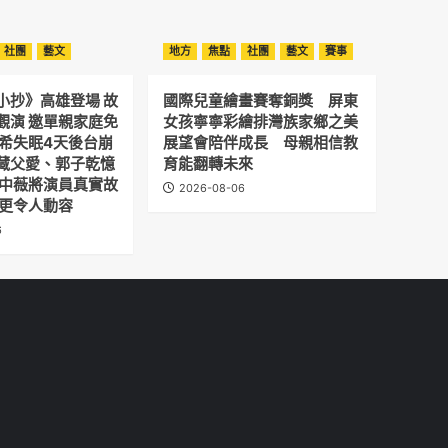
社團
藝文
地方
焦點
社團
藝文
賽事
小抄》高雄登場 故
國際兒童繪畫賽奪銅獎 屏東
觀演 邀單親家庭免
女孩寧寧彩繪排灣族家鄉之美
予希失眠4天後台崩
展望會陪伴成長 母親相信教
藏父愛、郭子乾憶
育能翻轉未來
劉中薇將演員真實故
2026-08-06
 更令人動容
6