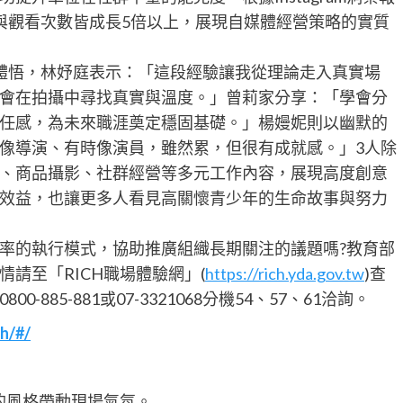
與觀看次數皆成長5倍以上，展現自媒體經營策略的實質
體悟，林妤庭表示：「這段經驗讓我從理論走入真實場
會在拍攝中尋找真實與溫度。」曾莉家分享：「學會分
任感，為未來職涯奠定穩固基礎。」楊嫚妮則以幽默的
像導演、有時像演員，雖然累，但很有成就感。」3人除
、商品攝影、社群經營等多元工作內容，展現高度創意
效益，也讓更多人看見高關懷青少年的生命故事與努力
率的執行模式，協助推廣組織長期關注的議題嗎?教育部
請至「RICH職場體驗網」(
https://rich.yda.gov.tw
)查
85-881或07-3321068分機54、57、61洽詢。
ch/#/
信的風格帶動現場氣氛。