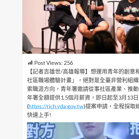
Post Views:
256
【記者吉雄世/高雄報導】想運用青年的創意
社區職場體驗計畫」，絕對是全臺非營利組織
索職涯方向，青年署邀請從事社區產業、推動
年署全額提供1.5個月薪資，即日起至3月13
(
https://rich.yda.gov.tw
)提案申請，全程採取
快速上手!