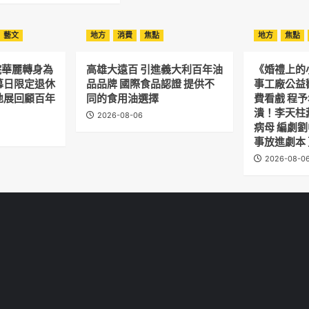
藝文
地方
消費
焦點
地方
焦點
院華麗轉身為
高雄大遠百 引進義大利百年油
《婚禮上的
幕日限定退休
品品牌 國際食品認證 提供不
事工廠公益
地展回顧百年
同的食用油選擇
費看戲 程
潰！李天柱
2026-08-06
病母 編劇
事放進劇本
2026-08-0