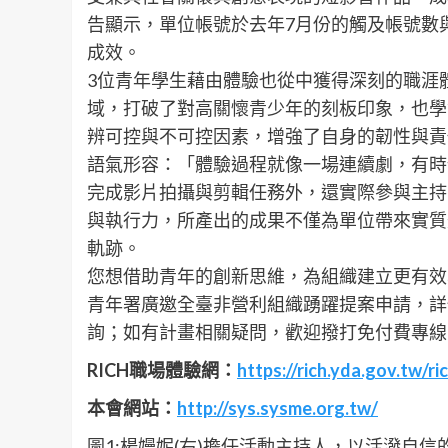
告顯示，單位帳號於去年7月份的觸及帳號數
成效。
3位青年學生藉由體驗也從中獲得深刻的職涯
域，打破了對高關懷青少年的刻板印象，也學
辨可控與不可控因素，增強了自身的韌性與責
語氣形容：「體驗過程就像一場連續劇，有時
完成影片拍攝與剪輯任務外，還實際參與主持
與執行力，所產出的成果不僅為單位帶來實質
軌跡。
您想借助青年的創新思維，為組織建立更有效
青年署廣邀全臺非營利組織踴躍提案申請，詳情
詢；如有計畫相關疑問，歡迎撥打免付費專線0800-8
RICH
職場體驗網：
https://rich.yda.gov.tw/ri
本會網站：
http://sys.sysme.org.tw/
圖1:楊嫚妮(右)擔任活動主持人，以活潑自