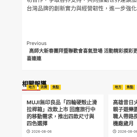
台灣品牌的創新實力與經營韌性，進一步強化
Post
Previous
高師大新春團拜暨聯歡會喜氣登場 活動精彩摸彩
Navigation
喜連連
相關報導
地方
消費
焦點
地方
焦點
MUJI無印良品「四輪硬殼止滑
高雄昔日
拉桿箱」改款上市 回應旅行中
親子遊樂
的移動需求，推出四款尺寸與
職人帶路
四色選擇
機廠歲月
2026-08-06
2026-08-0