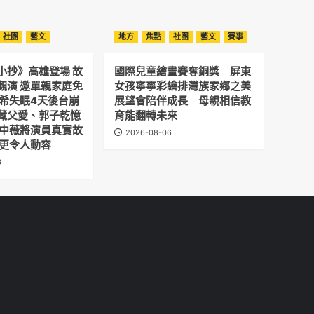
社團
藝文
地方
焦點
社團
藝文
賽事
小抄》高雄登場 故
國際兒童繪畫賽奪銅獎 屏東
觀演 邀單親家庭免
女孩寧寧彩繪排灣族家鄉之美
予希失眠4天後台崩
展望會陪伴成長 母親相信教
藏父愛、郭子乾憶
育能翻轉未來
劉中薇將演員真實故
2026-08-06
 更令人動容
6