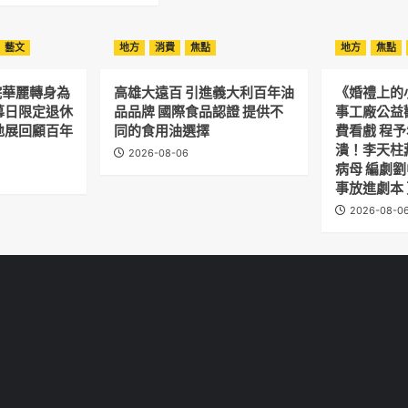
藝文
地方
消費
焦點
地方
焦點
院華麗轉身為
高雄大遠百 引進義大利百年油
《婚禮上的
幕日限定退休
品品牌 國際食品認證 提供不
事工廠公益
地展回顧百年
同的食用油選擇
費看戲 程
潰！李天柱
2026-08-06
病母 編劇
事放進劇本
2026-08-0