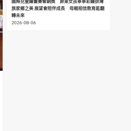
國際兒童繪畫賽奪銅獎 屏東女孩寧寧彩繪排灣
族家鄉之美 展望會陪伴成長 母親相信教育能翻
轉未來
2026-08-06