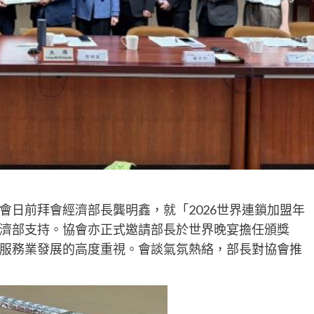
會日前拜會經濟部長龔明鑫，就「2026世界連鎖加盟年
濟部支持。協會亦正式邀請部長於世界晚宴擔任頒獎
服務業發展的高度重視。會談氣氛熱絡，部長對協會推