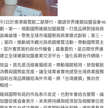
0月5日於南港展覽館二館舉行，邀請世界連鎖加盟協會46
劃。第一，規劃國際連鎖加盟展覽，打造品牌對接與商
高峰論壇，聚焦全球市場趨勢與商業模式創新；第三，
；第四，推動城市觀光與商圈導覽活動，帶動國際買主
議，提升實質簽約與合作機會；最重要的，是召開世界連
建立全球連鎖加盟產業交流平台，強化長期合作網絡。
效益。首先是活絡會展經濟，帶動場館租用、旅宿餐飲
消費與國際能見度，讓全球業者實地感受台灣商業服務
協助台灣品牌鏈結海外市場，將「台灣連鎖」推向世
樞紐。
級與國際布局的作為表示肯定，也對年會結合展覽、論
加盟促進協會表示，未來將持續與經濟部及相關單位密
盟年會在台成功舉辦。協會期盼藉此契機，讓世界看見