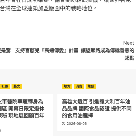
台灣在全球連鎖加盟版圖中的戰略地位。
Next
更是驚
支持喜憨兒『高速傳愛』計畫 讓返鄉路成為傳遞善意的
起點
社團
藝文
地方
消費
焦點
火車醫院華麗轉身為
高雄大遠百 引進義大利百年油
園區 開幕日限定退休
品品牌 國際食品認證 提供不同
探秘 現地展回顧百年
的食用油選擇
2026-08-06
6