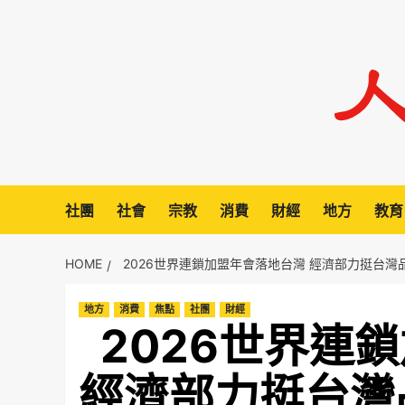
Skip
to
content
社團
社會
宗教
消費
財經
地方
教育
HOME
2026世界連鎖加盟年會落地台灣 經濟部力挺台灣
地方
消費
焦點
社團
財經
2026世界連
經濟部力挺台灣