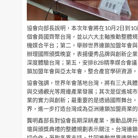
協會向部長說明，本次年會將在10月2日到1
個會員國齊聚台灣，並以六大主軸推動整體規
機媒合平台；第二，舉辦世界連鎖加盟年會與
辦理國際頒獎晚宴，表揚優秀品牌與創新企業
深度體驗台灣；第五，安排B2B精準媒合會
鎖加盟年會與亞太年會，整合產官學研資源，
協會強調，世界年會落地台灣，將有三大具體
與交通觀光等周邊產業發展；其次是促進城市
業的實力與創新；最重要的是透過國際舞台，
界，進一步打造台灣成為亞洲連鎖加盟商業的
龔明鑫部長對協會長期深耕產業、推動品牌升
壇與頒獎典禮的整體規劃表示關注。台灣連鎖
切合作，爭取各界支持，共同推動世界連鎖加