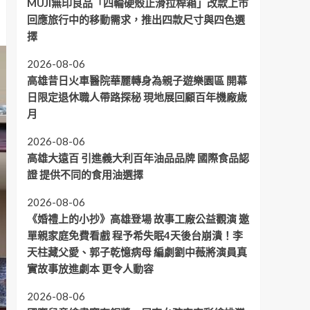
MUJI無印良品「四輪硬殼止滑拉桿箱」改款上市
回應旅行中的移動需求，推出四款尺寸與四色選
擇
2026-08-06
高雄昔日火車醫院華麗轉身為親子遊樂園區 開幕
日限定退休職人帶路探秘 現地展回顧百年機廠歲
月
2026-08-06
高雄大遠百 引進義大利百年油品品牌 國際食品認
證 提供不同的食用油選擇
2026-08-06
《婚禮上的小抄》高雄登場 故事工廠公益觀演 邀
單親家庭免費看戲 程予希失眠4天後台崩潰！李
天柱藏父愛、郭子乾憶病母 編劇劉中薇將演員真
實故事放進劇本 更令人動容
2026-08-06