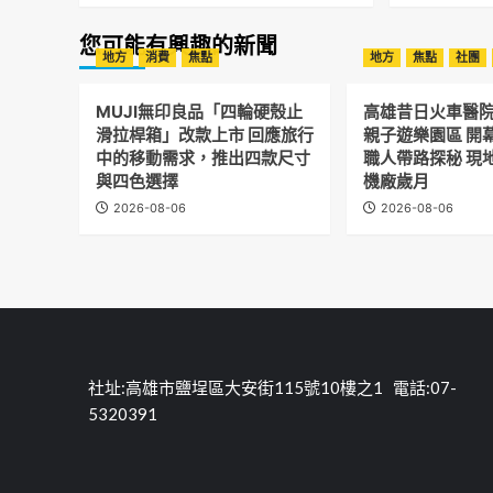
您可能有興趣的新聞
地方
消費
焦點
地方
焦點
社團
MUJI無印良品「四輪硬殼止
高雄昔日火車醫
滑拉桿箱」改款上市 回應旅行
親子遊樂園區 開
中的移動需求，推出四款尺寸
職人帶路探秘 現
與四色選擇
機廠歲月
2026-08-06
2026-08-06
社址:高雄市鹽埕區大安街115號10樓之1 電話:07-
5320391