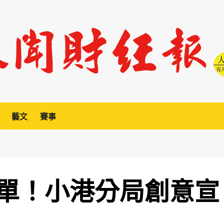
藝文
賽事
單！小港分局創意宣