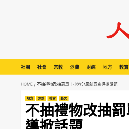
Skip
to
content
社團
社會
宗教
消費
財經
地方
教育
HOME
不抽禮物改抽罰單！小港分局創意宣導掀話題
地方
焦點
社會
藝文
不抽禮物改抽罰
導掀話題