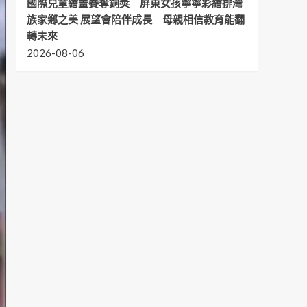
國際兒童繪畫賽奪銅獎 屏東女孩寧寧彩繪排灣
族家鄉之美 展望會陪伴成長 母親相信教育能翻
轉未來
2026-08-06