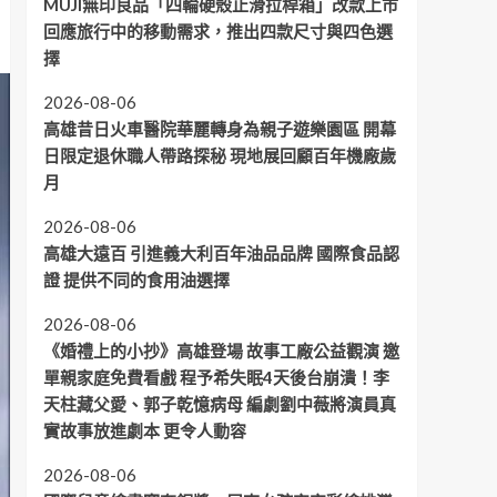
MUJI無印良品「四輪硬殼止滑拉桿箱」改款上市
回應旅行中的移動需求，推出四款尺寸與四色選
擇
2026-08-06
高雄昔日火車醫院華麗轉身為親子遊樂園區 開幕
日限定退休職人帶路探秘 現地展回顧百年機廠歲
月
2026-08-06
高雄大遠百 引進義大利百年油品品牌 國際食品認
證 提供不同的食用油選擇
2026-08-06
《婚禮上的小抄》高雄登場 故事工廠公益觀演 邀
單親家庭免費看戲 程予希失眠4天後台崩潰！李
天柱藏父愛、郭子乾憶病母 編劇劉中薇將演員真
實故事放進劇本 更令人動容
2026-08-06