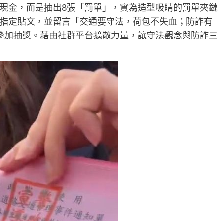
現金，而是抽出8張「罰單」，實為造型吸睛的罰單夾鏈
指定貼文，並留言「交通要守法，荷包不失血；防詐有
參加抽獎。藉由社群平台擴散力量，讓守法觀念與防詐三