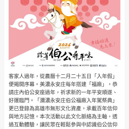
客家人過年，從農曆十二月二十五日「入年假」
便揭開序幕。美濃永安庄每年搭建「福廠」，恭
請庄內伯公安座過年，祈求新的一年平安順遂、
好運臨門。「瀰濃永安庄伯公福廠入年駕祭典」
更已登錄為高雄市無形文化資產，承載百年信仰
與地方記憶。本次活動以此文化脈絡為主軸，透
過互動體驗，讓民眾在輕鬆參與中認識伯公信仰