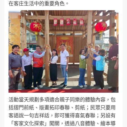
在客庄生活中的重要角色。
活動當天規劃多項適合親子同樂的體驗內容，包
括摺門前紙、版畫拓印春聯、剪紙；民眾只要用
客語說一句吉祥話，即可獲得喜氣春聯；另設有
「客家文化探索」闖關，透過八音體驗、繪本導