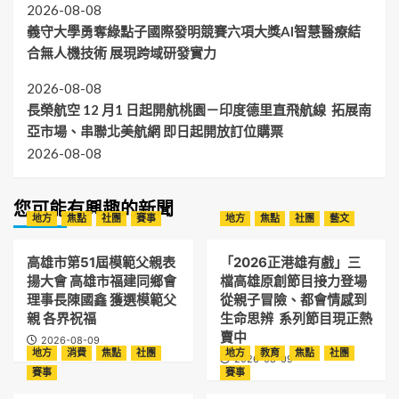
2026-08-08
義守大學勇奪綠點子國際發明競賽六項大獎AI智慧醫療結
合無人機技術 展現跨域研發實力
2026-08-08
長榮航空 12 月1 日起開航桃園－印度德里直飛航線 拓展南
亞市場、串聯北美航網 即日起開放訂位購票
2026-08-08
您可能有興趣的新聞
地方
焦點
社團
賽事
地方
焦點
社團
藝文
高雄市第51屆模範父親表
「2026正港雄有戲」三
揚大會 高雄市福建同鄉會
檔高雄原創節目接力登場
理事長陳國鑫 獲選模範父
從親子冒險、都會情感到
親 各界祝福
生命思辨 系列節目現正熱
賣中
2026-08-09
地方
消費
焦點
社團
地方
教育
焦點
社團
2026-08-09
賽事
賽事