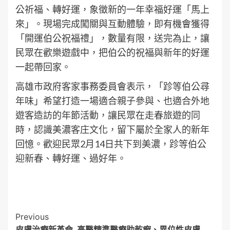
公祈福、轉好運，象徵新的一年幸福好運「馬上
來」。現場完成闖關與互動體驗，即有機會獲得
「開運伯公祝福禮」，數量有限，送完為止，讓
民眾在歡樂遊戲中，把伯公的祝福與新年的好運
一起帶回家。
高雄市政府客家事務委員會表示，「跈等伯公尋
年味」希望打造一場適合親子參與、也適合外地
遊客造訪的年節活動，讓民眾在走春旅遊的同
時，認識美濃客庄文化，留下屬於全家人的新年
回憶。歡迎民眾2月14日共下到美濃，跈等伯公
迎新春、轉好運、過好年。
Post
Previous
皮膚治療新革命 高醫精準醫療助乾癬、異位性皮膚