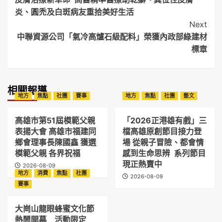
Navigation
炎、圓禿及白斑病友重拾美好生活
Next
中聯資源公司「氣冷高爐石級配料」榮獲內政部綠建材
標章
相關報導
地方
焦點
社團
賽事
地方
焦點
社團
藝文
高雄市第51屆模範父親
「2026正港雄有戲」三
表揚大會 高雄市福建同
檔高雄原創節目接力登
鄉會理事長陳國鑫 獲選
場 從親子冒險、都會情
模範父親 各界祝福
感到生命思辨 系列節目
現正熱賣中
2026-08-09
地方
消費
焦點
社團
2026-08-09
賽事
大崗山龍眼蜂蜜文化節
熱鬧開幕 活動限定