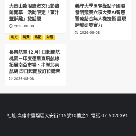
大崗山龍眼蜂蜜文化節熱
義守大學勇奪綠點子國際
鬧開幕 活動限定「蜜汁
發明競賽六項大獎AI智慧
鹽酥雞」掀話題
醫療結合無人機技術 展現
跨域研發實力
2026-08-08
2026-08-08
地方
消費
焦點
財經
長榮航空 12 月1 日起開航
桃園－印度德里直飛航線
拓展南亞市場、串聯北美
航網 即日起開放訂位購票
2026-08-08
社址:高雄市鹽埕區大安街115號10樓之1 電話:07-5320391