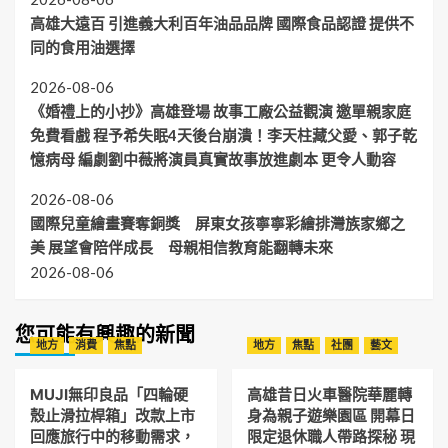
高雄大遠百 引進義大利百年油品品牌 國際食品認證 提供不
同的食用油選擇
2026-08-06
《婚禮上的小抄》高雄登場 故事工廠公益觀演 邀單親家庭
免費看戲 程予希失眠4天後台崩潰！李天柱藏父愛、郭子乾
憶病母 編劇劉中薇將演員真實故事放進劇本 更令人動容
2026-08-06
國際兒童繪畫賽奪銅獎 屏東女孩寧寧彩繪排灣族家鄉之
美 展望會陪伴成長 母親相信教育能翻轉未來
2026-08-06
您可能有興趣的新聞
地方
消費
焦點
地方
焦點
社團
藝文
MUJI無印良品「四輪硬
高雄昔日火車醫院華麗轉
殼止滑拉桿箱」改款上市
身為親子遊樂園區 開幕日
回應旅行中的移動需求，
限定退休職人帶路探秘 現