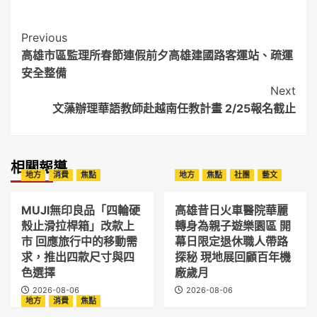
Post
Previous
高雄市區監理所春節連假前夕高雄建國路客運站、疏運
Navigation
安全整備
Next
文藻辦理華語教師赴越南任教計畫 2/25報名截止
相關報導
地方
消費
焦點
地方
焦點
社團
藝文
MUJI無印良品「四輪硬
高雄昔日火車醫院華麗
殼止滑拉桿箱」改款上
轉身為親子遊樂園區 開
市 回應旅行中的移動需
幕日限定退休職人帶路
求，推出四款尺寸與四
探秘 現地展回顧百年機
色選擇
廠歲月
2026-08-06
2026-08-06
地方
消費
焦點