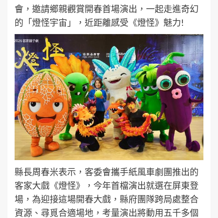
會，邀請鄉親觀賞開春首場演出，一起走進奇幻
的「燈怪宇宙」，近距離感受《燈怪》魅力!
縣長周春米表示，客委會攜手紙風車劇團推出的
客家大戲《燈怪》，今年首檔演出就選在屏東登
場，為迎接這場開春大戲，縣府團隊跨局處整合
資源、尋覓合適場地，考量演出將動用五千多個