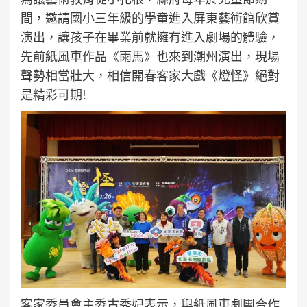
間，邀請國小三年級的學童進入屏東藝術館欣賞
演出，讓孩子在畢業前就擁有進入劇場的體驗，
先前紙風車作品《雨馬》也來到潮州演出，現場
聲勢相當壯大，相信開春客家大戲《燈怪》絕對
是精彩可期!
客家委員會主委古秀妃表示，與紙風車劇團合作