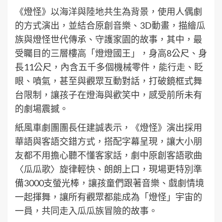
《燈怪》以海洋與陸地共生為背景，使用人偶劇
的方式演出，並結合原創音樂、3D動畫，描繪瓜
族與燈怪世代傳承、守護家園的故事，其中，最
受矚目的三層樓高「燈燈國王」，身高8公尺、身
長11公尺，內含五千多個機械零件，能行走、眨
眼、噴氣，甚至與觀眾互動對話，打破鏡框式舞
台限制，讓孩子在燈海與歡笑中，感受前所未有
的劇場震撼。
紙風車劇團團長任建誠表示，《燈怪》演出採用
華語與客語交錯方式，搭配字幕呈現，讓大小朋
友都不用擔心聽不懂客家話，劇中原創客語歌曲
〈瓜瓜歌〉旋律輕快、朗朗上口，現場更特別準
備3000支螢光棒，讓孩童們跟著音樂、戲劇情境
一起揮舞，讓所有觀眾都能成為「燈怪」宇宙的
一員，共同走入瓜瓜族冒險的故事。