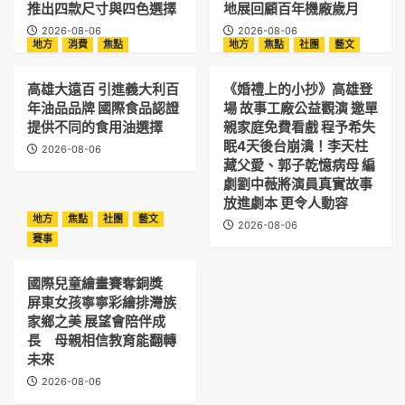
推出四款尺寸與四色選擇
地展回顧百年機廠歲月
2026-08-06
2026-08-06
地方
消費
焦點
地方
焦點
社團
藝文
高雄大遠百 引進義大利百
《婚禮上的小抄》高雄登
年油品品牌 國際食品認證
場 故事工廠公益觀演 邀單
提供不同的食用油選擇
親家庭免費看戲 程予希失
眠4天後台崩潰！李天柱
2026-08-06
藏父愛、郭子乾憶病母 編
劇劉中薇將演員真實故事
放進劇本 更令人動容
地方
焦點
社團
藝文
2026-08-06
賽事
國際兒童繪畫賽奪銅獎
屏東女孩寧寧彩繪排灣族
家鄉之美 展望會陪伴成
長 母親相信教育能翻轉
未來
2026-08-06