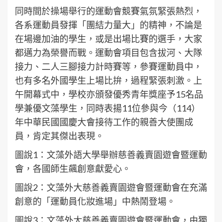
同時間於操場舉行的運動會競賽氣氛緊張熱烈，
各系運動員發揮「團結力量大」的精神，不論是
在場邊加油的學生，或是出場比賽的選手，大家
都邁力為榮譽而戰。運動會項目包含拔河、大隊
接力、二人三腳接力計時賽等，參賽運動員中，
也有多名外國學生上場比拚，過程緊張刺激。上
午開幕式中，學校亦頒發優秀青年獎座予15名品
學兼優文藻學生，同時表揚11位參與今（114）
年中華民國國慶大會接待工作的親善大使團成
員，肯定其傑出表現。
圖說1：文藻外語大學舉辦慈善義賣園遊會暨運動
會，各國師生飆創意獻愛心。
圖說2：文藻外大慈善義賣園遊會暨運動會在充滿
創意的「運動員化妝進場」中熱鬧登場。
圖說3：文藻外大慈善義賣園遊會暨運動會，由獨