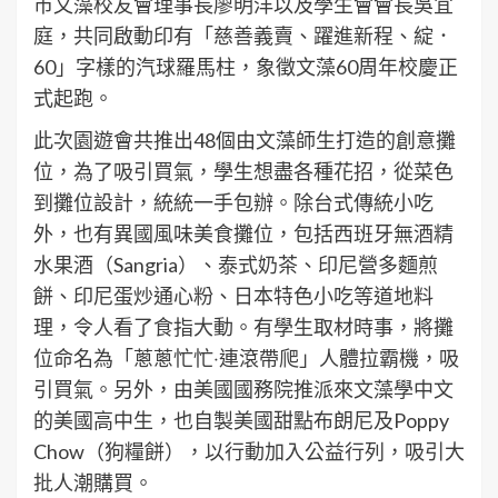
市文藻校友會理事長廖明洋以及學生會會長吳宜
庭，共同啟動印有「慈善義賣、躍進新程、綻．
60」字樣的汽球羅馬柱，象徵文藻60周年校慶正
式起跑。
此次園遊會共推出48個由文藻師生打造的創意攤
位，為了吸引買氣，學生想盡各種花招，從菜色
到攤位設計，統統一手包辦。除台式傳統小吃
外，也有異國風味美食攤位，包括西班牙無酒精
水果酒（Sangria）、泰式奶茶、印尼營多麵煎
餅、印尼蛋炒通心粉、日本特色小吃等道地料
理，令人看了食指大動。有學生取材時事，將攤
位命名為「蔥蔥忙忙‧連滾帶爬」人體拉霸機，吸
引買氣。另外，由美國國務院推派來文藻學中文
的美國高中生，也自製美國甜點布朗尼及Poppy
Chow（狗糧餅），以行動加入公益行列，吸引大
批人潮購買。