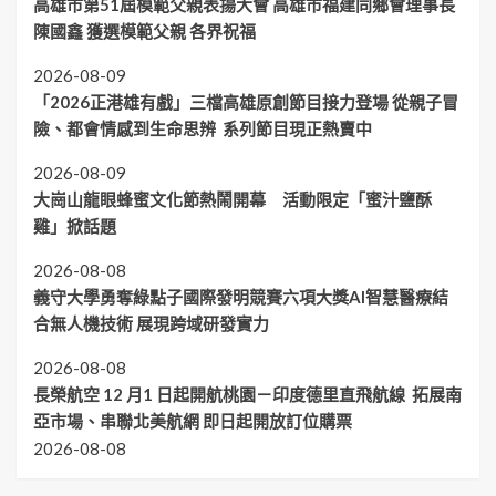
高雄市第51屆模範父親表揚大會 高雄市福建同鄉會理事長
陳國鑫 獲選模範父親 各界祝福
2026-08-09
「2026正港雄有戲」三檔高雄原創節目接力登場 從親子冒
險、都會情感到生命思辨 系列節目現正熱賣中
2026-08-09
大崗山龍眼蜂蜜文化節熱鬧開幕 活動限定「蜜汁鹽酥
雞」掀話題
2026-08-08
義守大學勇奪綠點子國際發明競賽六項大獎AI智慧醫療結
合無人機技術 展現跨域研發實力
2026-08-08
長榮航空 12 月1 日起開航桃園－印度德里直飛航線 拓展南
亞市場、串聯北美航網 即日起開放訂位購票
2026-08-08