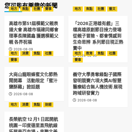
您可能有興趣的新聞
地方
焦點
社團
賽事
地方
焦點
社團
藝文
高雄市第51屆模範父親表
「2026正港雄有戲」三
揚大會 高雄市福建同鄉會
檔高雄原創節目接力登場
理事長陳國鑫 獲選模範父
從親子冒險、都會情感到
親 各界祝福
生命思辨 系列節目現正熱
賣中
2026-08-09
地方
消費
焦點
社團
地方
教育
焦點
社團
2026-08-09
賽事
賽事
大崗山龍眼蜂蜜文化節熱
義守大學勇奪綠點子國際
鬧開幕 活動限定「蜜汁
發明競賽六項大獎AI智慧
鹽酥雞」掀話題
醫療結合無人機技術 展現
跨域研發實力
2026-08-08
2026-08-08
地方
消費
焦點
財經
長榮航空 12 月1 日起開航
桃園－印度德里直飛航線
拓展南亞市場、串聯北美