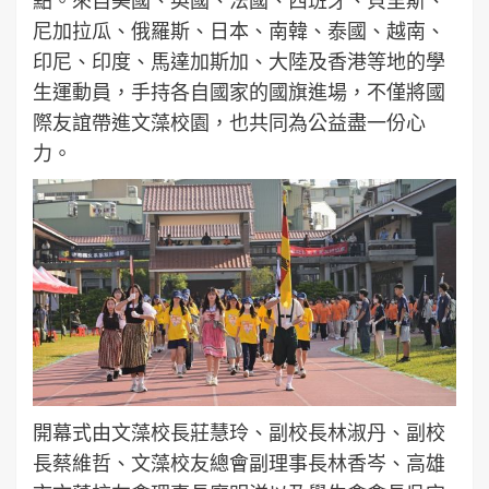
點。來自美國、英國、法國、西班牙、貝里斯、
尼加拉瓜、俄羅斯、日本、南韓、泰國、越南、
印尼、印度、馬達加斯加、大陸及香港等地的學
生運動員，手持各自國家的國旗進場，不僅將國
際友誼帶進文藻校園，也共同為公益盡一份心
力。
開幕式由文藻校長莊慧玲、副校長林淑丹、副校
長蔡維哲、文藻校友總會副理事長林香岑、高雄