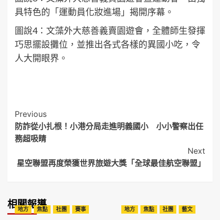
具特色的「運動員化妝進場」揭開序幕。
圖說4：文藻外大慈善義賣園遊會，全體師生發揮
巧思擺設攤位，並推出各式各樣的異國小吃，令
人大開眼界。
Post
Previous
防詐從小扎根！小港分局走進明義國小 小小警察出任
Navigation
務超吸睛
Next
星空聯盟再度榮獲世界旅遊大獎「全球最佳航空聯盟」
相關報導
地方
焦點
社團
賽事
地方
焦點
社團
藝文