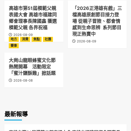
高雄市第51屆模範父親
「2026正港雄有戲」三
表揚大會 高雄市福建同
檔高雄原創節目接力登
鄉會理事長陳國鑫 獲選
場 從親子冒險、都會情
模範父親 各界祝福
感到生命思辨 系列節目
現正熱賣中
2026-08-09
地方
消費
焦點
社團
2026-08-09
賽事
大崗山龍眼蜂蜜文化節
熱鬧開幕 活動限定
「蜜汁鹽酥雞」掀話題
2026-08-08
最新報導