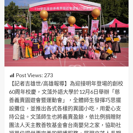
Post Views:
273
【記者吉雄世/高雄報導】為迎接明年登場的創校
60周年校慶，文藻外語大學於12月6日舉辦「慈
善義賣園遊會暨運動會」，全體師生發揮巧思擺
設攤位，並推出各式各樣的異國小吃，用愛心支
持公益。文藻師生也將義賣盈餘，依比例捐贈財
團法人天主教善牧基金會台南嬰兒之家，協助社