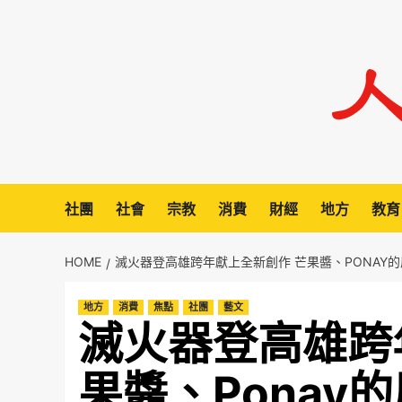
Skip
to
content
社團
社會
宗教
消費
財經
地方
教育
HOME
滅火器登高雄跨年獻上全新創作 芒果醬、PONAY
地方
消費
焦點
社團
藝文
滅火器登高雄跨
果醬、Ponay