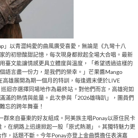
Jump」以青澀純愛的曲風廣受喜愛，無論是《九彎十八
家的初戀酸甜記憶，每次現身都掀起全場大合唱。最新
用臺文能讓情感更具立體度與溫度，「希望透過這樣的
個語言盡一份力，是我們的榮幸。」芒果醬Mango
曾在高雄展開為期一個月的特訓，每逢週末便於LIVE
翁》巡迴亦選擇同場地作為最終站。對他們而言，高雄宛如
滿滿的熱情與能量。此次參與「2026雄嗨趴」，團員們
難忘的跨年舞臺！
一群來自臺東的好友組成。阿美族主唱Ponay以原住民卡
性，在網路上迅速掀起一股「原式熱潮」。其獨特魅力更
合作，話題不斷。今年Ponay亦登上金曲獎擔任表演嘉