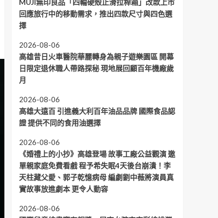
MUJI無印良品「四輪硬殼止滑拉桿箱」改款上市
回應旅行中的移動需求，推出四款尺寸與四色選
擇
2026-08-06
高雄昔日火車醫院華麗轉身為親子遊樂園區 開幕
日限定退休職人帶路探秘 現地展回顧百年機廠歲
月
2026-08-06
高雄大遠百 引進義大利百年油品品牌 國際食品認
證 提供不同的食用油選擇
2026-08-06
《婚禮上的小抄》高雄登場 故事工廠公益觀演 邀
單親家庭免費看戲 程予希失眠4天後台崩潰！李
天柱藏父愛、郭子乾憶病母 編劇劉中薇將演員真
實故事放進劇本 更令人動容
2026-08-06