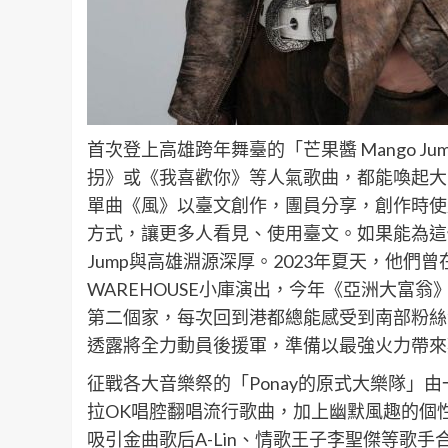
首次登上高雄跨年舞臺的「芒果醬 Mango 
拐》或《我喜歡你》等人氣歌曲，都能喚起大
單曲《風》以臺文創作，團員分享，創作時使
方式，讓更多人看見、使用臺文。如果能為這
Jump與高雄淵源深厚。2023年夏天，他們
WAREHOUSE小庫演出，今年《亞洲大富
第二個家，每次回到港都總能感受到南部粉絲
透露將全力動員後援軍，準備以最強火力帶來
征戰各大音樂祭的「Ponay的原式大樂隊」由
拉OK唱腔翻唱流行歌曲，加上幽默風趣的個
吸引金曲歌后A-Lin、情歌王子李聖傑等歌手