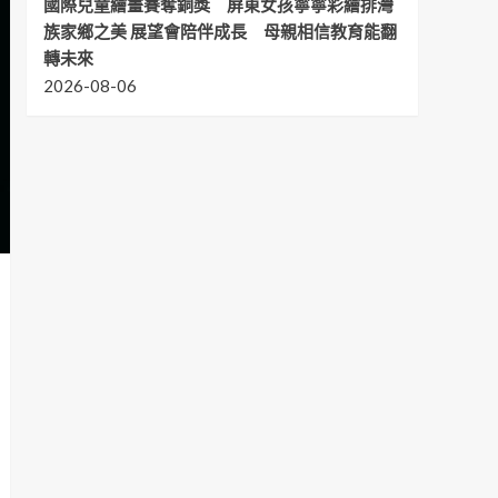
國際兒童繪畫賽奪銅獎 屏東女孩寧寧彩繪排灣
族家鄉之美 展望會陪伴成長 母親相信教育能翻
轉未來
2026-08-06