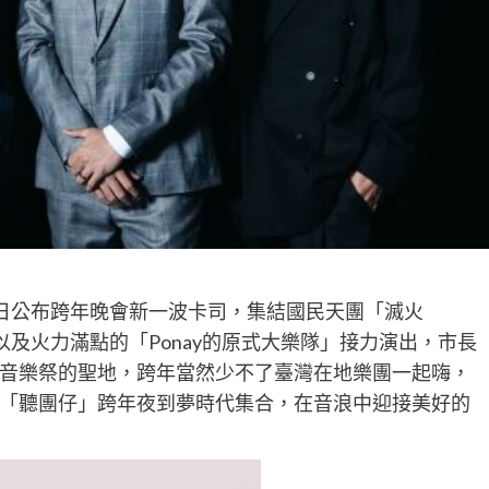
4日公布跨年晚會新一波卡司，集結國民天團「滅火
，以及火力滿點的「Ponay的原式大樂隊」接力演出，市長
音樂祭的聖地，跨年當然少不了臺灣在地樂團一起嗨，
「聽團仔」跨年夜到夢時代集合，在音浪中迎接美好的