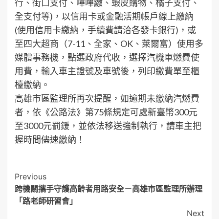
行、街口支付、嗶嗶繳、蝦皮購物、橘子支付、
全支付等)，以信用卡或金融活期帳戶線上繳納
(使用信用卡繳納，手續費請洽各發卡銀行)，或
至四大超商（7-11、全家、OK、萊爾富）使用多
媒體事務機，點選政府代收，選擇汽機車燃費使
用費，輸入車主證號及車號後，列印繳費單至櫃
檯繳納。
高雄市區監理所再次提醒，如逾期未繳納汽燃費
者，依《公路法》第75條規定可處新臺幣300元
至3000元罰鍰，並依法移送強制執行，請車主把
握時間儘速繳納！
Post
Previous
跨機關攜手守護高齡者用路安全－高雄市區監理所辦理
Navigation
「路老師研習會」
Next