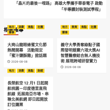
「晶片的最後一哩路」 高雄大學攜手華泰電子 啟動
「半導體封裝測試學程」
地方
消費
焦點
社團
地方
教育
焦點
社團
相關報導
賽事
賽事
大崗山龍眼蜂蜜文化節
義守大學勇奪綠點子國
熱鬧開幕 活動限定
際發明競賽六項大獎AI
「蜜汁鹽酥雞」掀話題
智慧醫療結合無人機技
術 展現跨域研發實力
2026-08-08
2026-08-08
地方
消費
焦點
財經
長榮航空 12 月1 日起開
航桃園－印度德里直飛
航線 拓展南亞市場、串
聯北美航網 即日起開放
訂位購票