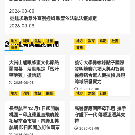
2026-08-08
迷途求助意外查獲通緝 暖警依法執法獲肯定
2026-08-08
地方
消費
焦點
社團
地方
教育
焦點
社團
您可能有興趣的新聞
賽事
賽事
大崗山龍眼蜂蜜文化節熱
義守大學勇奪綠點子國際
鬧開幕 活動限定「蜜汁
發明競賽六項大獎AI智慧
鹽酥雞」掀話題
醫療結合無人機技術 展現
跨域研發實力
2026-08-08
2026-08-08
地方
消費
焦點
財經
地方
焦點
社團
長榮航空 12 月1 日起開航
高醫響應國際母乳週 攜手
桃園－印度德里直飛航線
守護下一代 傳遞溫暖與支
拓展南亞市場、串聯北美
持
航網 即日起開放訂位購票
2026-08-08
2026-08-08