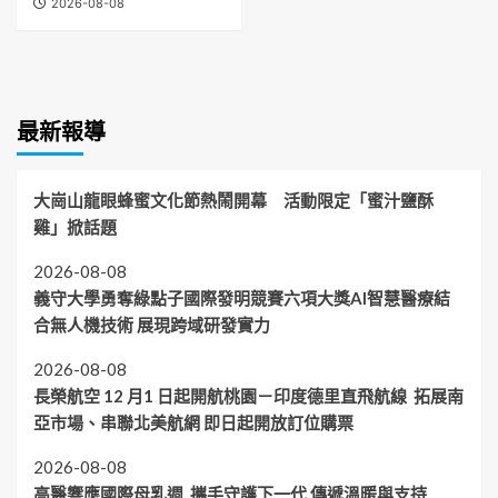
2026-08-08
最新報導
大崗山龍眼蜂蜜文化節熱鬧開幕 活動限定「蜜汁鹽酥
雞」掀話題
2026-08-08
義守大學勇奪綠點子國際發明競賽六項大獎AI智慧醫療結
合無人機技術 展現跨域研發實力
2026-08-08
長榮航空 12 月1 日起開航桃園－印度德里直飛航線 拓展南
亞市場、串聯北美航網 即日起開放訂位購票
2026-08-08
高醫響應國際母乳週 攜手守護下一代 傳遞溫暖與支持