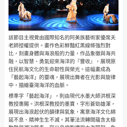
該節目主視覺由國際知名的阿美族藝術家優席夫
老師授權提供。畫作色彩鮮豔紅黑線條強烈對
比，刻畫身體與海浪般的力量，作品象徵與海共
融，以智慧、勇氣迎來海洋的『豐收』，展現原
住民航海文化的生命韌性與榮光。這幅畫成為
「藝起海洋」的靈魂，展現出舞者在光影與旋律
中，描繪臺灣海洋的血脈。
標準字「藝起海洋」，則由現代水墨大師洪根深
教授惠賜。洪根深教授的墨寶，字形蒼勁雄渾，
展現出海浪起伏的韻律與氣象，寓意海洋文化綿
延不息、精神生生不滅。其筆法流轉間蘊含太極