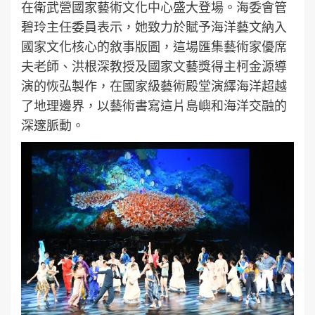
在衛武營國家藝術文化中心盛大登場。海委會管
碧玲主任委員表示，她致力於賦予海洋藝文納入
國家文化核心的敘事版圖，這場匯集藝術家優席
夫老師、洪根深教授及國家文藝獎得主柯金源導
演的恢弘製作，在國家級藝術殿堂演繹海洋超越
了地理邊界，以藝術書寫這片島嶼和海洋交融的
深邃脈動。