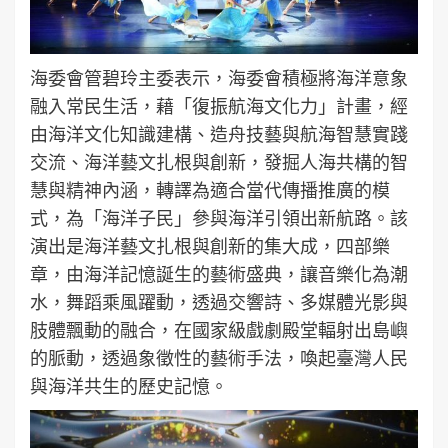
海委會管碧玲主委表示，海委會積極將海洋意象
融入常民生活，藉「復振航海文化力」計畫，經
由海洋文化知識建構、造舟技藝與航海智慧實踐
交流、海洋藝文扎根與創新，發掘人海共構的智
慧與精神內涵，轉譯為適合當代傳播推廣的模
式，為「海洋子民」參與海洋引領出新航路。該
演出是海洋藝文扎根與創新的集大成，四部樂
章，由海洋記憶誕生的藝術盛典，讓音樂化為潮
水，舞蹈乘風躍動，透過交響詩、多媒體光影與
肢體飄動的融合，在國家級戲劇殿堂輻射出島嶼
的脈動，透過象徵性的藝術手法，喚起臺灣人民
與海洋共生的歷史記憶。