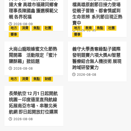
揚大會 高雄市福建同鄉會
檔高雄原創節目接力登場
理事長陳國鑫 獲選模範父
從親子冒險、都會情感到
親 各界祝福
生命思辨 系列節目現正熱
賣中
2026-08-09
地方
消費
焦點
社團
地方
教育
焦點
社團
2026-08-09
賽事
賽事
大崗山龍眼蜂蜜文化節熱
義守大學勇奪綠點子國際
鬧開幕 活動限定「蜜汁
發明競賽六項大獎AI智慧
鹽酥雞」掀話題
醫療結合無人機技術 展現
跨域研發實力
2026-08-08
2026-08-08
地方
消費
焦點
財經
長榮航空 12 月1 日起開航
桃園－印度德里直飛航線
拓展南亞市場、串聯北美
航網 即日起開放訂位購票
2026-08-08