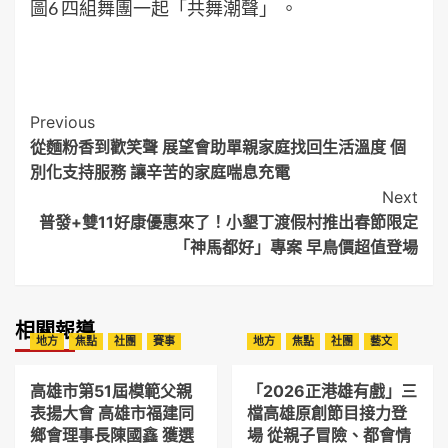
圖6 四組舞團一起「共舞潮聲」 。
Post
Previous
從麵粉香到歡笑聲 展望會助單親家庭找回生活溫度 個
Navigation
別化支持服務 讓辛苦的家庭喘息充電
Next
普發+雙11好康優惠來了！小墾丁渡假村推出春節限定
「神馬都好」專案 早鳥價超值登場
相關報導
地方
焦點
社團
賽事
地方
焦點
社團
藝文
高雄市第51屆模範父親
「2026正港雄有戲」三
表揚大會 高雄市福建同
檔高雄原創節目接力登
鄉會理事長陳國鑫 獲選
場 從親子冒險、都會情