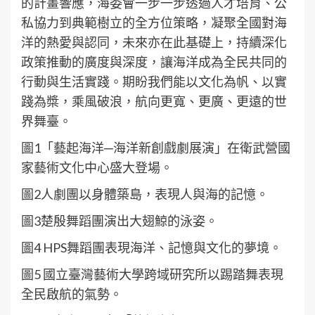
的計畫響應，海委會一步一步透過人才培育、公
私協力到典範樹立的全方位策略，凝聚全國對海
洋的熱愛與認同，未來亦在此基礎上，持續深化
政策推動的廣度與深度，讓海洋成為全民共同的
行動與生活實踐。期盼我們能以文化為帆、以實
踐為槳，乘風破浪，航向更寬、更廣、更遠的世
界舞臺。
圖1「藝起海洋─海洋新創戲劇展演」在衛武營國
家藝術文化中心盛大登場。
圖2人劇團以身體築島，表現人與海的記憶。
圖3楚殷舞蹈團演出大翅鯨的泳姿。
圖4 HPS舞蹈團表現海洋、記憶與文化的夢境。
圖5 國立臺灣藝術大學跨域研究所以踢踏舞表現
全民啟航的氣勢。