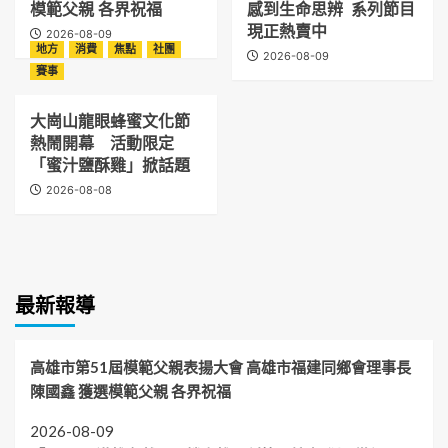
模範父親 各界祝福
感到生命思辨 系列節目
現正熱賣中
2026-08-09
地方
消費
焦點
社團
2026-08-09
賽事
大崗山龍眼蜂蜜文化節
熱鬧開幕 活動限定
「蜜汁鹽酥雞」掀話題
2026-08-08
最新報導
高雄市第51屆模範父親表揚大會 高雄市福建同鄉會理事長
陳國鑫 獲選模範父親 各界祝福
2026-08-09