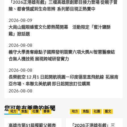
「2026正港雄有戲」三檔高雄原創節目接力登場 從親子冒
險、都會情感到生命思辨 系列節目現正熱賣中
2026-08-09
大崗山龍眼蜂蜜文化節熱鬧開幕 活動限定「蜜汁鹽酥
雞」掀話題
2026-08-08
義守大學勇奪綠點子國際發明競賽六項大獎AI智慧醫療結
合無人機技術 展現跨域研發實力
2026-08-08
長榮航空 12 月1 日起開航桃園－印度德里直飛航線 拓展南
亞市場、串聯北美航網 即日起開放訂位購票
2026-08-08
您可能有興趣的新聞
地方
焦點
社團
賽事
地方
焦點
社團
藝文
高雄市第51屆模範父親表
「2026正港雄有戲」三