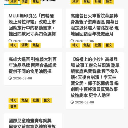
地方
消費
焦點
地方
焦點
社團
藝文
MUJI無印良品「四輪硬
高雄昔日火車醫院華麗轉
殼止滑拉桿箱」改款上市
身為親子遊樂園區 開幕日
回應旅行中的移動需求，
限定退休職人帶路探秘 現
推出四款尺寸與四色選擇
地展回顧百年機廠歲月
2026-08-06
2026-08-06
地方
消費
焦點
地方
焦點
社團
藝文
高雄大遠百 引進義大利百
《婚禮上的小抄》高雄登
年油品品牌 國際食品認證
場 故事工廠公益觀演 邀單
提供不同的食用油選擇
親家庭免費看戲 程予希失
眠4天後台崩潰！李天柱
2026-08-06
藏父愛、郭子乾憶病母 編
劇劉中薇將演員真實故事
放進劇本 更令人動容
地方
焦點
社團
藝文
2026-08-06
賽事
國際兒童繪畫賽奪銅獎
屏東女孩寧寧彩繪排灣族