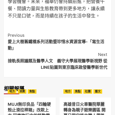
學習機會。未來，福華仍會持續前進，把營養午
餐、閱讀力量與生態教育帶到更多地方，讓永續
不只是口號，而是持續在孩子的生活中發生。
Post
Previous
愛上大樹舊鐵橋系列活動暨珍惜水資源宣導-「寫生活
Navigation
動」
Next
接軌長照議題及醫學人文 義守大學展現醫學新視野 從
LINE貼圖到東京臨床啟發醫學新世代
相關報導
地方
消費
焦點
地方
焦點
社團
藝文
MUJI無印良品「四輪硬
高雄昔日火車醫院華麗
殼止滑拉桿箱」改款上
轉身為親子遊樂園區 開