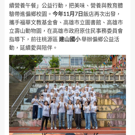
續營養午餐」公益行動，把美味、營養與教育體
驗帶進偏鄉校園。
今年
11
月
7
日
飯店再次出發，
攜手福華文教基金會、高雄市立圖書館、高雄市
立壽山動物園，在高雄市政府原住民事務委員會
指導下，前往桃源區
建山國小
舉辦偏鄉公益活
動，延續愛與陪伴。