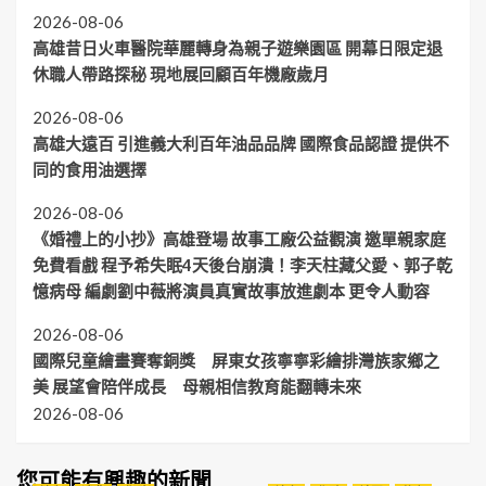
2026-08-06
高雄昔日火車醫院華麗轉身為親子遊樂園區 開幕日限定退
休職人帶路探秘 現地展回顧百年機廠歲月
2026-08-06
高雄大遠百 引進義大利百年油品品牌 國際食品認證 提供不
同的食用油選擇
2026-08-06
《婚禮上的小抄》高雄登場 故事工廠公益觀演 邀單親家庭
免費看戲 程予希失眠4天後台崩潰！李天柱藏父愛、郭子乾
憶病母 編劇劉中薇將演員真實故事放進劇本 更令人動容
2026-08-06
國際兒童繪畫賽奪銅獎 屏東女孩寧寧彩繪排灣族家鄉之
美 展望會陪伴成長 母親相信教育能翻轉未來
2026-08-06
您可能有興趣的新聞