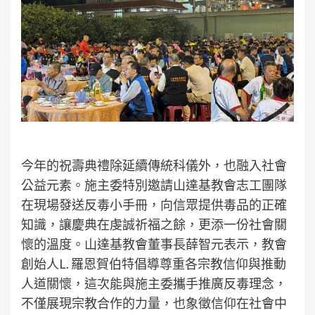
今年的祝壽典禮除延續傳統科儀外，也融入社會
公益元素。施主委特別邀請山達基教會志工團隊
在現場發送反毒小手冊，向信眾提供毒品的正確
知識，讓慶典在虔誠祈福之餘，更添一份社會關
懷的溫度。山達基教會董事長薛智元表示，教會
創始人L. 羅恩賀伯特倡導尊重各宗教信仰與推動
人道關懷，這次能與施主委攜手推廣反毒理念，
不僅展現宗教合作的力量，也象徵信仰在社會中