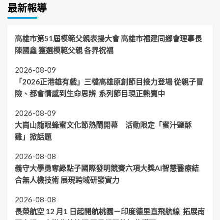
最新報導
高雄市第51屆模範父親表揚大會 高雄市福建同鄉會理事長
陳國鑫 獲選模範父親 各界祝福
2026-08-09
「2026正港雄有戲」三檔高雄原創節目接力登場 從親子冒
險、都會情感到生命思辨 系列節目現正熱賣中
2026-08-09
大崗山龍眼蜂蜜文化節熱鬧開幕 活動限定「蜜汁鹽酥
雞」掀話題
2026-08-08
義守大學勇奪綠點子國際發明競賽六項大獎AI智慧醫療結
合無人機技術 展現跨域研發實力
2026-08-08
長榮航空 12 月1 日起開航桃園－印度德里直飛航線 拓展南