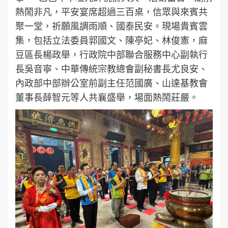
熱鬧非凡，平安宴席超過三百桌，信眾與來賓共
聚一堂，祈願風調雨順、國泰民安。現場貴賓雲
集，包括立法委員郭國文、陳亭妃、林俊憲，麻
豆區長楊政舉，行政院中部聯合服務中心副執行
長吳音寧、中華傳統宗教總會副秘書長尤良安、
內政部中部辦公室前副主任范國廣、山達基教會
董事長薛智元等人共襄盛舉，場面熱鬧莊嚴。