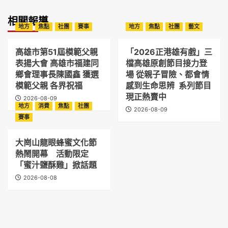
相關報導
地方
焦點
社團
賽事
地方
焦點
社團
藝文
高雄市第51屆模範父親
「2026正港雄有戲」三
表揚大會 高雄市福建同
檔高雄原創節目接力登
鄉會理事長陳國鑫 獲選
場 從親子冒險、都會情
模範父親 各界祝福
感到生命思辨 系列節目
現正熱賣中
2026-08-09
地方
消費
焦點
社團
2026-08-09
賽事
大崗山龍眼蜂蜜文化節
熱鬧開幕 活動限定
「蜜汁鹽酥雞」掀話題
2026-08-08