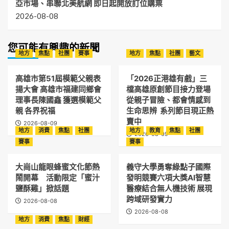
亞市場、串聯北美航網 即日起開放訂位購票
2026-08-08
您可能有興趣的新聞
地方
焦點
社團
賽事
地方
焦點
社團
藝文
高雄市第51屆模範父親表
「2026正港雄有戲」三
揚大會 高雄市福建同鄉會
檔高雄原創節目接力登場
理事長陳國鑫 獲選模範父
從親子冒險、都會情感到
親 各界祝福
生命思辨 系列節目現正熱
賣中
2026-08-09
地方
消費
焦點
社團
地方
教育
焦點
社團
2026-08-09
賽事
賽事
大崗山龍眼蜂蜜文化節熱
義守大學勇奪綠點子國際
鬧開幕 活動限定「蜜汁
發明競賽六項大獎AI智慧
鹽酥雞」掀話題
醫療結合無人機技術 展現
跨域研發實力
2026-08-08
2026-08-08
地方
消費
焦點
財經