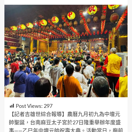
Post Views:
297
【記者吉雄世綜合報導】農曆九月初九為中壇元
帥聖誕，台南麻豆太子宮於27日隆重舉辦年度盛
事——乙巳年中壇元帥祝壽大典。活動當日，廟前