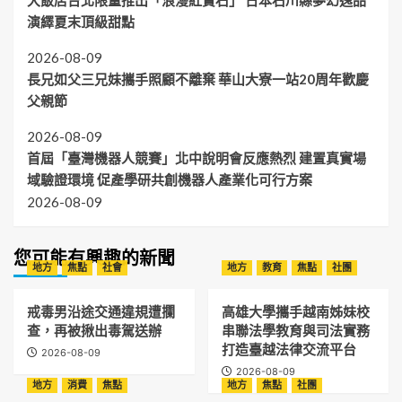
大飯店台北限量推出「浪漫紅寶石」 日本石川縣夢幻逸品
演繹夏末頂級甜點
2026-08-09
長兄如父三兄妹攜手照顧不離棄 華山大寮一站20周年歡慶
父親節
2026-08-09
首屆「臺灣機器人競賽」北中說明會反應熱烈 建置真實場
域驗證環境 促產學研共創機器人產業化可行方案
2026-08-09
您可能有興趣的新聞
地方
焦點
社會
地方
教育
焦點
社團
戒毒男沿途交通違規遭攔
高雄大學攜手越南姊妹校
查，再被揪出毒駕送辦
串聯法學教育與司法實務
打造臺越法律交流平台
2026-08-09
2026-08-09
地方
消費
焦點
地方
焦點
社團