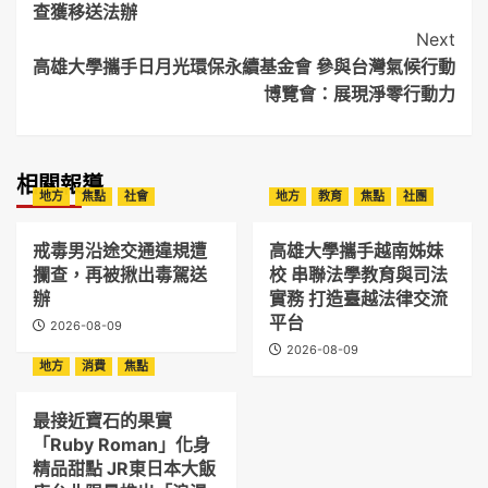
查獲移送法辦
Next
高雄大學攜手日月光環保永續基金會 參與台灣氣候行動
博覽會：展現淨零行動力
相關報導
地方
焦點
社會
地方
教育
焦點
社團
戒毒男沿途交通違規遭
高雄大學攜手越南姊妹
攔查，再被揪出毒駕送
校 串聯法學教育與司法
辦
實務 打造臺越法律交流
平台
2026-08-09
2026-08-09
地方
消費
焦點
最接近寶石的果實
「Ruby Roman」化身
精品甜點 JR東日本大飯