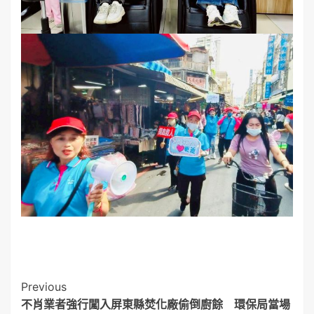
Post
Previous
不肖業者強行闖入屏東縣焚化廠偷倒廚餘 環保局當場
Navigation