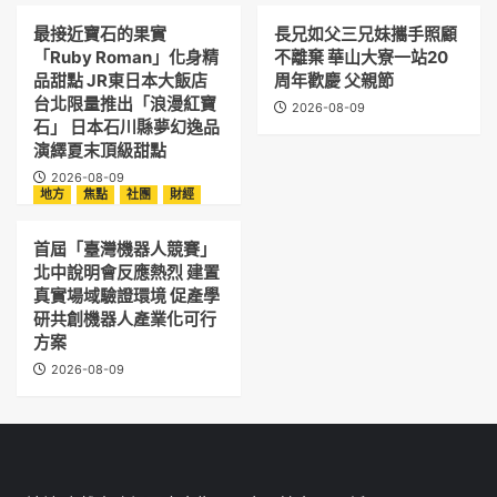
最接近寶石的果實
長兄如父三兄妹攜手照顧
「Ruby Roman」化身精
不離棄 華山大寮一站20
品甜點 JR東日本大飯店
周年歡慶 父親節
台北限量推出「浪漫紅寶
2026-08-09
石」 日本石川縣夢幻逸品
演繹夏末頂級甜點
2026-08-09
地方
焦點
社團
財經
首屆「臺灣機器人競賽」
北中說明會反應熱烈 建置
真實場域驗證環境 促產學
研共創機器人產業化可行
方案
2026-08-09