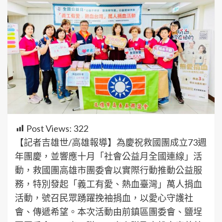
Post Views:
322
【記者吉雄世/高雄報導】為慶祝救國團成立73週
年團慶，並響應十月「社會公益月全國連線」活
動，救國團高雄市團委會以實際行動推動公益服
務，特別發起「義工有愛、熱血臺灣」萬人捐血
活動，號召民眾踴躍挽袖捐血，以愛心守護社
會、傳遞希望。本次活動由前鎮區團委會、鹽埕