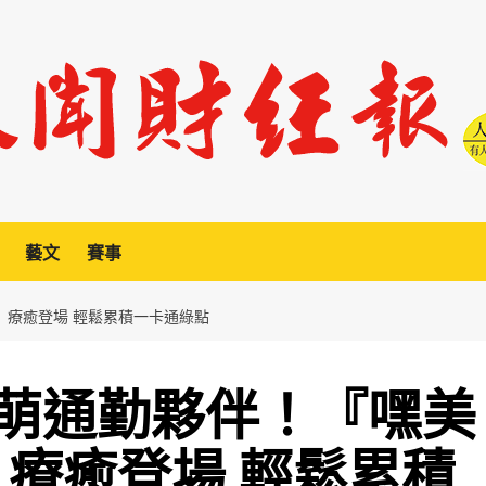
藝文
賽事
』療癒登場 輕鬆累積一卡通綠點
萌通勤夥伴！『嘿美
』療癒登場 輕鬆累積