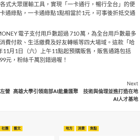
2.0等各式大眾運輸工具，實現「一卡通行，暢行全台」的便
卡通綠點，一卡通綠點1點相當於1元，可事後折抵交通
S MONEY 電子支付用戶數超過 710 萬，為全台用戶數最多
消費付款、生活繳費及好友轉帳等四大場域。這款「哈
年11月1日（六）上午11點起預購販售，販售通路包括
699元，粉絲千萬別錯過喔！
Next
新左營
高雄大學引領南部AI能量匯聚 技術與倫理並進打造在地
AI人才基地
社團
藝文
地方
消費
焦點