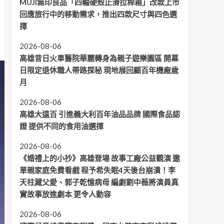
MUJI無印良品「四輪硬殼止滑拉桿箱」改款上市
回應旅行中的移動需求，推出四款尺寸與四色選
擇
2026-08-06
高雄昔日火車醫院華麗轉身為親子遊樂園區 開幕
日限定退休職人帶路探秘 現地展回顧百年機廠歲
月
2026-08-06
高雄大遠百 引進義大利百年油品品牌 國際食品認
證 提供不同的食用油選擇
2026-08-06
《婚禮上的小抄》高雄登場 故事工廠公益觀演 邀
單親家庭免費看戲 程予希失眠4天後台崩潰！李
天柱藏父愛、郭子乾憶病母 編劇劉中薇將演員真
實故事放進劇本 更令人動容
2026-08-06