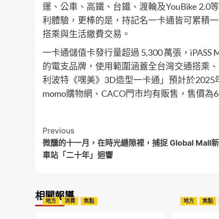
運、公車、高鐵、台鐵、渡輪及YouBike 
利體驗，更棒的是，持記名一卡通皆可累積一
搭乘與生活繳費交易。
一卡通儲值卡發行量超過 5,300 萬張，iPAS
的電支品牌，使用範圍涵蓋全台灣交通搭乘、
利波特《嘿美》3D造型一卡通」預計於2025
momo購物網、CACO門市均有販售，售價為
Post
Previous
微醺的十一月，在時光縫隙裡，捕捉 Global Mall
Navigation
車站「二十年」迴響
相關報導
地方
消費
焦點
地方
焦點