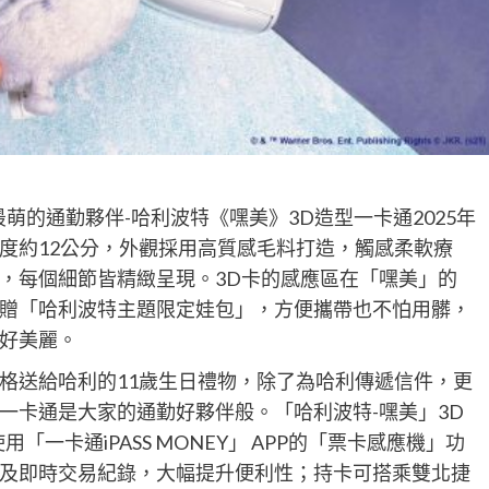
萌的通勤夥伴-哈利波特《嘿美》3D造型一卡通2025年
高度約12公分，外觀採用高質感毛料打造，觸感柔軟療
，每個細節皆精緻呈現。3D卡的感應區在「嘿美」的
贈「哈利波特主題限定娃包」，方便攜帶也不怕用髒，
好美麗。
格送給哈利的11歲生日禮物，除了為哈利傳遞信件，更
一卡通是大家的通勤好夥伴般。「哈利波特-嘿美」3D
「一卡通iPASS MONEY」 APP的「票卡感應機」功
及即時交易紀錄，大幅提升便利性；持卡可搭乘雙北捷