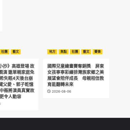
社團
藝文
地方
焦點
社團
藝文
賽事
小抄》高雄登場 故
國際兒童繪畫賽奪銅獎 屏東
觀演 邀單親家庭免
女孩寧寧彩繪排灣族家鄉之美
予希失眠4天後台崩
展望會陪伴成長 母親相信教
藏父愛、郭子乾憶
育能翻轉未來
劉中薇將演員真實故
2026-08-06
 更令人動容
6