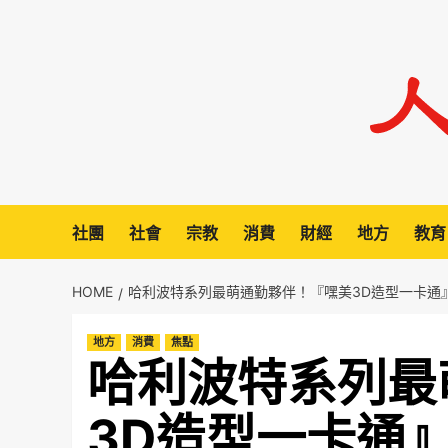
Skip
to
content
社團
社會
宗教
消費
財經
地方
教育
HOME
哈利波特系列最萌通勤夥伴！『嘿美3D造型一卡通
地方
消費
焦點
哈利波特系列最
3D造型一卡通