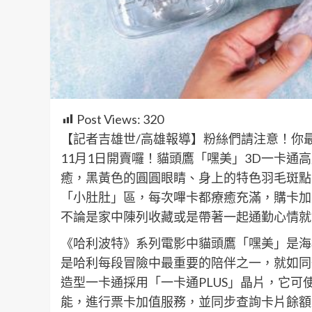
Post Views:
320
【記者吉雄世/高雄報導】粉絲們請注意！你最
11月1日開賣囉！貓頭鷹「嘿美」3D一卡通
癒，黑黃色的圓圓眼睛、身上的特色羽毛斑點
「小肚肚」區，每次嗶卡都療癒充滿，購卡加
不論是家中陳列收藏或是帶著一起通勤心情就
《哈利波特》系列電影中貓頭鷹「嘿美」是海
是哈利每段冒險中最重要的陪伴之一，就如同
造型一卡通採用「一卡通PLUS」晶片，它可使用
能，進行票卡加值服務，並同步查詢卡片餘額