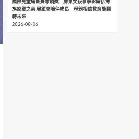
國際兒童繪畫賽奪銅獎 屏東女孩寧寧彩繪排灣
族家鄉之美 展望會陪伴成長 母親相信教育能翻
轉未來
2026-08-06