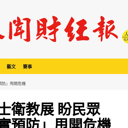
藝文
賽事
預防」甩開危機
士衛教展 盼民眾
實預防」甩開危機