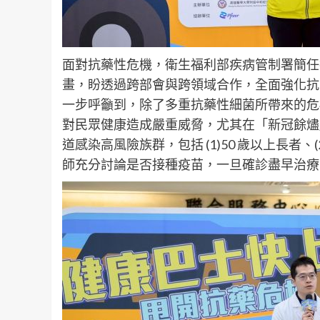
面對抗藥性危機，衛生福利部疾病管制署簡任
畫，盼透過跨部會與跨領域合作，全面強化抗
一步呼籲到，除了多重抗藥性細菌所帶來的危
對民眾健康造成嚴重威脅，尤其在「新冠餘燼
道感染高風險族群，包括 (1)50 歲以上長者、
師充分討論是否接種疫苗，一旦確診盡早治療