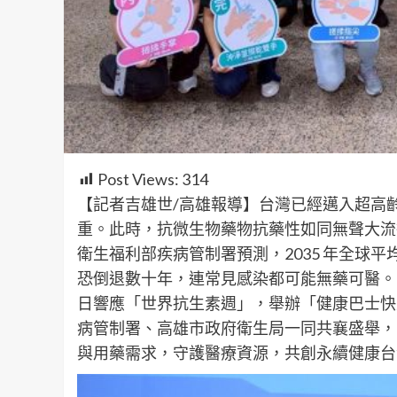
Post Views:
314
【記者吉雄世/高雄報導】台灣已經邁入超高
重。此時，抗微生物藥物抗藥性如同無聲大流
衛生福利部疾病管制署預測，2035 年全球平
恐倒退數十年，連常見感染都可能無藥可醫。高
日響應「世界抗生素週」，舉辦「健康巴士快
病管制署、高雄市政府衛生局一同共襄盛舉，
與用藥需求，守護醫療資源，共創永續健康台