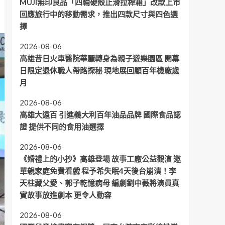
MUJI無印良品「四輪硬殼止滑拉桿箱」改款上市
回應旅行中的移動需求，推出四款尺寸與四色選
擇
2026-08-06
高雄昔日火車醫院華麗轉身為親子遊樂園區 開幕
日限定退休職人帶路探秘 現地展回顧百年機廠歲
月
2026-08-06
高雄大遠百 引進義大利百年油品品牌 國際食品認
證 提供不同的食用油選擇
2026-08-06
《婚禮上的小抄》高雄登場 故事工廠公益觀演 邀
單親家庭免費看戲 程予希失眠4天後台崩潰！李
天柱藏父愛、郭子乾憶病母 編劇劉中薇將演員真
實故事放進劇本 更令人動容
2026-08-06