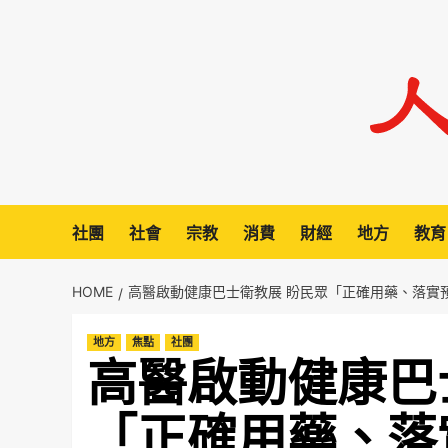
Skip
to
content
社團
社會
宗教
消費
財經
地方
教育
HOME
高醫啟動健康巴士衛教展 盼民眾「正確用藥、落實
地方
焦點
社團
高醫啟動健康巴
「正確用藥、落