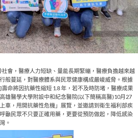
齡社會，醫療人力短缺、量能長期緊繃，醫療負擔越來越
行般蔓延，對醫療體系與民眾健康構成嚴峻威脅。根據
均壽命將因抗藥性縮短 1.8 年，若不及時防堵，醫療成果
雄醫學大學附設中和紀念醫院(以下簡稱高醫)10月27
上車，甩開抗藥性危機」展覽，並邀請到衛生福利部疾
呼籲民眾不只要正確用藥，更要從預防做起，降低感染
灣。