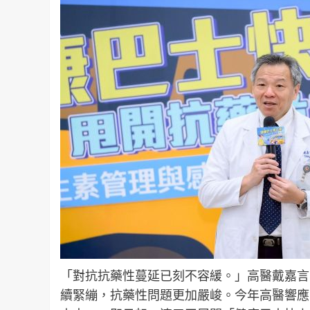
「對抗抗藥性蔓延已刻不容緩。」高醫戴嘉言
續緊繃，抗藥性問題更加嚴峻。今年高醫響應 