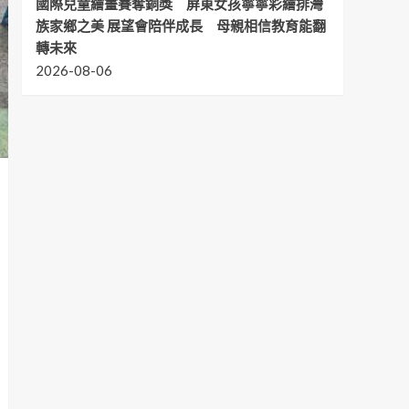
國際兒童繪畫賽奪銅獎 屏東女孩寧寧彩繪排灣
族家鄉之美 展望會陪伴成長 母親相信教育能翻
轉未來
2026-08-06