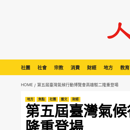
Skip
to
content
社團
社會
宗教
消費
財經
地方
教育
HOME
第五屆臺灣氣候行動博覽會高雄駁二隆重登場
地方
焦點
社團
藝文
財經
第五屆臺灣氣候
隆重登場