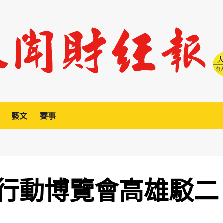
藝文
賽事
行動博覽會高雄駁二