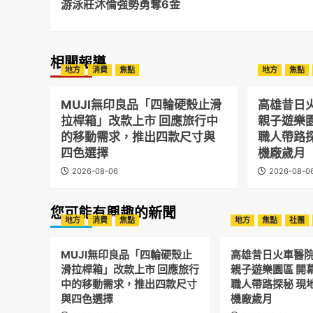
游泳莊沐倫強勢勇奪6金
相關報導
地方
消費
焦點
地方
焦點
MUJI無印良品「四輪硬殼止滑
高雄昔日
拉桿箱」改款上市 回應旅行中
親子遊樂
的移動需求，推出四款尺寸與
職人帶路
四色選擇
機廠歲月
2026-08-06
2026-08-0
您可能有興趣的新聞
地方
消費
焦點
地方
焦點
社團
MUJI無印良品「四輪硬殼止
高雄昔日火車醫
滑拉桿箱」改款上市 回應旅行
親子遊樂園區 開
中的移動需求，推出四款尺寸
職人帶路探秘 現
與四色選擇
機廠歲月