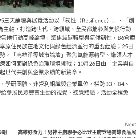
5三天論壇與展覽活動以「韌性（Resilience）」、「創
sion）」為主軸，打造跨世代、跨領域、全民都能參與氣候行動
灣氣候行動高峰論壇」聚焦減碳轉型與氣候韌性，B6倉庫
享原住民族在地文化與綠色經濟並行的重要經驗；25日
勢，「高雄淨零城市論壇」聚焦氫能源轉型、綠領人才
療如何面對綠色治理環境挑戰；10月26日由「企業與自
起世代共創與企業永續的新篇章。
、學研團體、非營利組織與企業單位，橫跨B3、B4、
帶給參展民眾豐富生動的視覺、聽覺體驗，活動全程免
Next
9銅
高雄好食力！男神主廚聯手必比登主廚登場高雄食品展