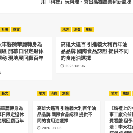
用「科技」玩料理、秀出高雄農業嶄新風味
社團
藝文
地方
消費
焦點
火車醫院華麗轉身為
高雄大遠百 引進義大利百年油
園區 開幕日限定退休
品品牌 國際食品認證 提供不同
探秘 現地展回顧百年
的食用油選擇
2026-08-06
6
藝文
地方
消費
焦點
地方
焦點
院華麗轉身為
高雄大遠百 引進義大利百年油
《婚禮上的
幕日限定退休
品品牌 國際食品認證 提供不
事工廠公益
地展回顧百年
同的食用油選擇
費看戲 程
潰！李天柱
2026-08-06