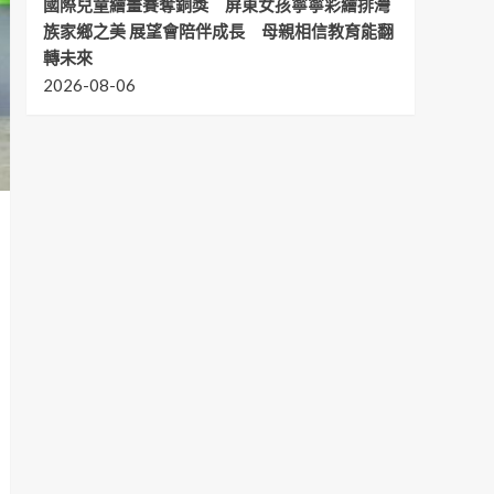
國際兒童繪畫賽奪銅獎 屏東女孩寧寧彩繪排灣
族家鄉之美 展望會陪伴成長 母親相信教育能翻
轉未來
2026-08-06