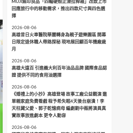
MUJI無印良品「四輪硬殼止滑拉桿箱」改款上市
回應旅行中的移動需求，推出四款尺寸與四色選
擇
2026-08-06
高雄昔日火車醫院華麗轉身為親子遊樂園區 開幕
日限定退休職人帶路探秘 現地展回顧百年機廠歲
月
2026-08-06
高雄大遠百 引進義大利百年油品品牌 國際食品認
證 提供不同的食用油選擇
2026-08-06
《婚禮上的小抄》高雄登場 故事工廠公益觀演 邀
單親家庭免費看戲 程予希失眠4天後台崩潰！李
天柱藏父愛、郭子乾憶病母 編劇劉中薇將演員真
實故事放進劇本 更令人動容
2026-08-06