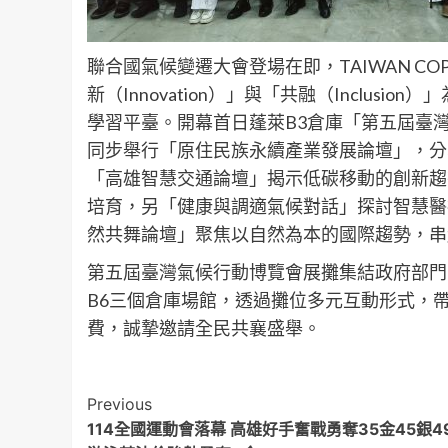
聯合國氣候變遷大會登場在即，TAIWAN COP
新（Innovation）」與「共融（Inclu
學習平臺。開幕首日蓬萊B3倉庫「第五屆臺
同步舉行「原住民族永續產業發展論壇」，分
「高雄智慧交通論壇」揭示低碳移動的創新趨
培育，另「健康與調適氣候對話」探討智慧醫
然共舞論壇」聚焦以自然為本的國際趨勢，串
第五屆臺灣氣候行動博覽會展攤集結政府部門
B6三個倉庫場館，透過攤位多元互動形式，
費，誠摯邀請全民共襄盛舉。
Post
Previous
114全國運動會落幕 高雄好手奮戰勇奪35金45銀4
Navigation