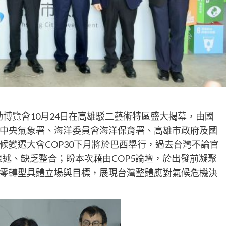
博覽會10月24日在高雄駁二藝術特區盛大揭幕，由國
中央氣象署、海洋委員會海洋保育署、高雄市政府及國
候變遷大會COP30下月將於巴西舉行，過去台灣不論官
表述、缺乏整合；盼本次藉由COP5論壇，於出發前凝聚
零轉型具體立場與目標，展現台灣整體應對氣候危機決