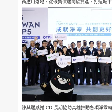
術應用落地，從碳負債邁向碳資產，打造城市
陳其邁感謝ICDI長期協助高雄推動各項淨