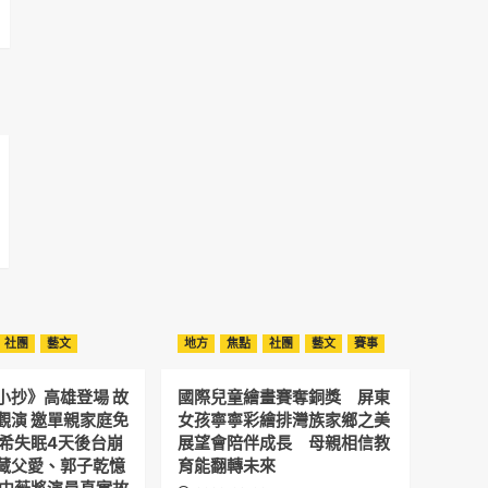
社團
藝文
地方
焦點
社團
藝文
賽事
小抄》高雄登場 故
國際兒童繪畫賽奪銅獎 屏東
觀演 邀單親家庭免
女孩寧寧彩繪排灣族家鄉之美
予希失眠4天後台崩
展望會陪伴成長 母親相信教
藏父愛、郭子乾憶
育能翻轉未來