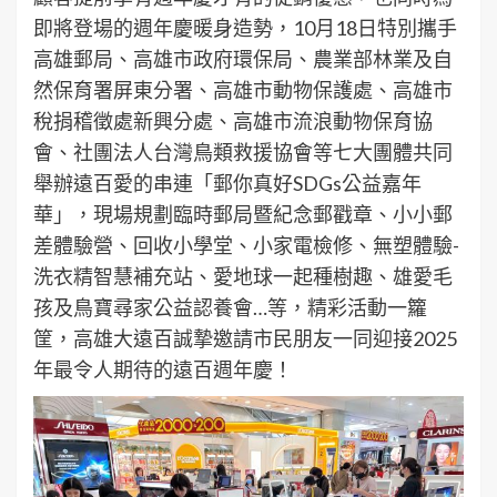
即將登場的週年慶暖身造勢，10月18日特別攜手
高雄郵局、高雄市政府環保局、農業部林業及自
然保育署屏東分署、高雄市動物保護處、高雄市
稅捐稽徵處新興分處、高雄市流浪動物保育協
會、社團法人台灣鳥類救援協會等七大團體共同
舉辦遠百愛的串連「郵你真好SDGs公益嘉年
華」，現場規劃臨時郵局暨紀念郵戳章、小小郵
差體驗營、回收小學堂、小家電檢修、無塑體驗-
洗衣精智慧補充站、愛地球一起種樹趣、雄愛毛
孩及鳥寶尋家公益認養會…等，精彩活動一籮
筐，高雄大遠百誠摯邀請市民朋友一同迎接2025
年最令人期待的遠百週年慶！