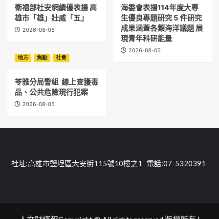
衛福部社安網績優表揚 高
海委會表揚114年度大專
雄市「雄」壯威「五」
生優良專題研究 5 件研究
成果涵蓋各類海洋議題 展
2026-08-05
現青年科研能量
2026-08-05
地方
焦點
社會
苓雅分局警組 線上查獲毒
品、公共危險現行犯案
2026-08-05
社址:高雄市鹽埕區大安街115號10樓之1 電話:07-5320391