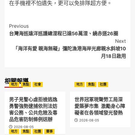
在手機裡不怕遺失，更可以免排隊超方便。
Post
Previous
台灣海巡遠洋巡護總浬程已達56萬浬、繞赤道26圈
Navigation
Next
「海洋有愛 親海無礙」彌陀漁港海岸光廊親水斜坡10
月18日啟用
相關報導
地方
焦點
社會
地方
焦點
社團
男子見警心虛拒檢逃逸
世界冠軍現聲勞工局深
勇警強勢逮捕依刑法妨
愛築夢市集 激勵身心障
害公務、公共危險及毒
礙者在各領域發光發熱
品危害防制條例送辦
2026-08-05
2026-08-05
地方
焦點
社團
賽事