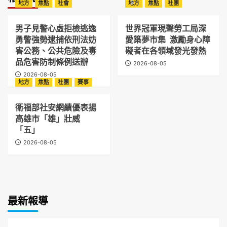
地方
焦點
社會
地方
焦點
社團
男子見警心虛拒檢逃逸
世界冠軍現聲勞工局深
勇警強勢逮捕依刑法妨
愛築夢市集 激勵身心障
害公務、公共危險及毒
礙者在各領域發光發熱
品危害防制條例送辦
2026-08-05
2026-08-05
地方
焦點
社團
賽事
衛福部社安網績優表揚
高雄市「雄」壯威
「五」
2026-08-05
最新報導