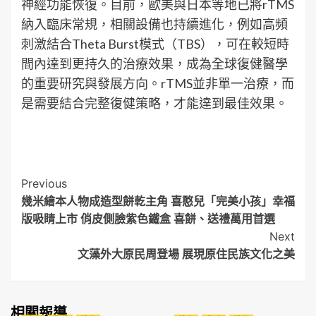
神經功能恢復。目前，歐美與日本等地已將rTMS
納入臨床常規，相關設備也持續進化，例如高頻
刺激結合Theta Burst模式（TBS），可在較短時
間內達到更持久的治療效果，成為全球復健醫學
的重要研究與發展方向。rTMS並非單一治療，而
是需要結合完整復健策略，才能達到最佳效果。
Post
Previous
幾米繪本人物成造型餅乾主角 喜憨兒「完美小孩」幸福
Navigation
版吸睛上市 俏皮側臉紫色鐵盒 喜餅、送禮萬用首選
Next
文藻外大原民周登場 展現原住民族文化之美
相關報導