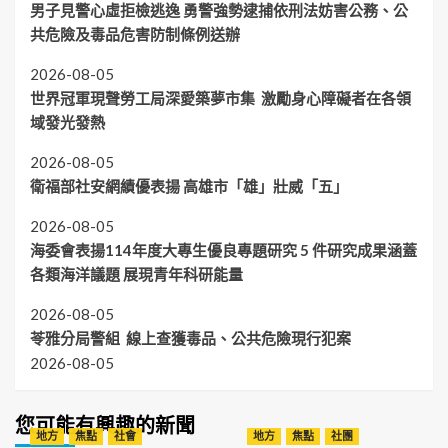
男子見警心虛拒檢逃逸 勇警強勢逮捕依刑法妨害公務、公
共危險及毒品危害防制條例送辦
2026-08-05
世界冠軍現聲勞工局深愛築夢市集 激勵身心障礙者在各領
域發光發熱
2026-08-05
衛福部社安網績優表揚 高雄市「雄」壯威「五」
2026-08-05
海委會表揚114年度大專生優良專題研究 5 件研究成果涵蓋
各類海洋議題 展現青年科研能量
2026-08-05
苓雅分局警組 線上查獲毒品、公共危險現行犯案
2026-08-05
您可能有興趣的新聞
地方
焦點
社會
地方
焦點
社團