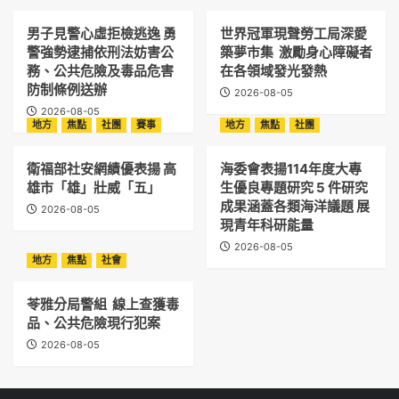
男子見警心虛拒檢逃逸 勇
世界冠軍現聲勞工局深愛
警強勢逮捕依刑法妨害公
築夢市集 激勵身心障礙者
務、公共危險及毒品危害
在各領域發光發熱
防制條例送辦
2026-08-05
2026-08-05
地方
焦點
社團
賽事
地方
焦點
社團
衛福部社安網績優表揚 高
海委會表揚114年度大專
雄市「雄」壯威「五」
生優良專題研究 5 件研究
成果涵蓋各類海洋議題 展
2026-08-05
現青年科研能量
2026-08-05
地方
焦點
社會
苓雅分局警組 線上查獲毒
品、公共危險現行犯案
2026-08-05