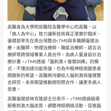
高醫身為大學附設醫院及醫學中心的高醫，以
「病人為中心」致力讓新技術真正落實於臨床，
復健部率先在南台灣整合rTMS與多職類復健治
療，由醫師、物理治療師、職能治療師、語言治
療師等跨領域專業人員合作，為病人量身設計治
療計畫。rTMS透過「腦刺激 + 復健訓練」的模
式，不僅加速功能恢復，也為中樞神經病變患者
開啟新的希望。高醫將持續投入腦刺激與復健整
合研究，未來期望推動跨院際合作，讓更多病人
受惠。
高醫復健部林克隆部主任表示， rTMS透過磁場
脈衝刺激大腦皮質，調整神經網絡活動，促進腦