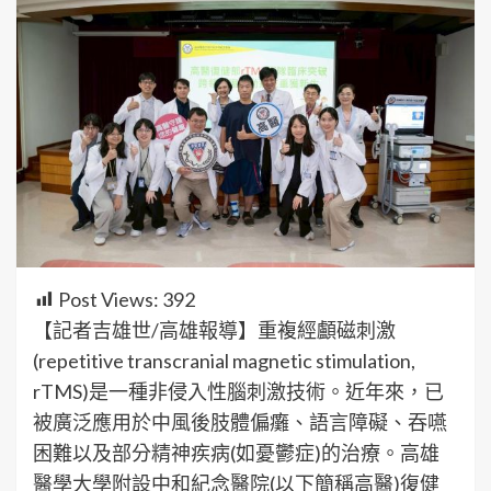
Post Views:
392
【記者吉雄世/高雄報導】重複經顱磁刺激
(repetitive transcranial magnetic stimulation,
rTMS)是一種非侵入性腦刺激技術。近年來，已
被廣泛應用於中風後肢體偏癱、語言障礙、吞嚥
困難以及部分精神疾病(如憂鬱症)的治療。高雄
醫學大學附設中和紀念醫院(以下簡稱高醫)復健