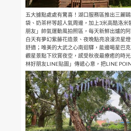
五大據點處處有驚喜！湖口服務區推出三麗鷗
袋、奶茶杯等超人氣周邊，加上3米高酷洛米
朋友」帥氣運動風拍照區，每天新鮮出爐的阿
白天有夢幻紫藤花造景、夜晚點亮浪漫流星燈
舒適；唯美的大武之心南迴驛，能邊喝星巴克
觀星景點下欣賞夜空，感受秋夜最療癒的時光
林好朋友LINE貼圖」傳遞心意，把LINE PO