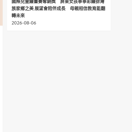
國際兒童繪畫賽奪銅獎 屏東女孩寧寧彩繪排灣
族家鄉之美 展望會陪伴成長 母親相信教育能翻
轉未來
2026-08-06