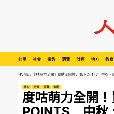
Skip
to
content
社團
社會
宗教
消費
財經
地方
教育
HOME
度咕萌力全開！買貼圖回饋LINE POINTS 中秋
地方
旅遊
消費
焦點
度咕萌力全開！買
POINTS 中