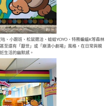
度咕、小跟班、松鼠腮洽、蛙蛙YOYO、特務蝙蝠K等森林
甚至還有「厭世」或「崩潰小劇場」風格，在日常與親
近生活的幽默感。