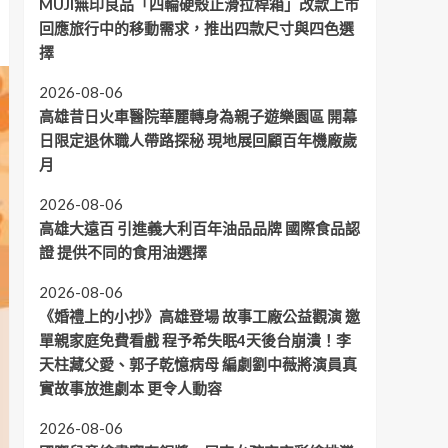
MUJI無印良品「四輪硬殼止滑拉桿箱」改款上市
回應旅行中的移動需求，推出四款尺寸與四色選
擇
2026-08-06
高雄昔日火車醫院華麗轉身為親子遊樂園區 開幕
日限定退休職人帶路探秘 現地展回顧百年機廠歲
月
2026-08-06
高雄大遠百 引進義大利百年油品品牌 國際食品認
證 提供不同的食用油選擇
2026-08-06
《婚禮上的小抄》高雄登場 故事工廠公益觀演 邀
單親家庭免費看戲 程予希失眠4天後台崩潰！李
天柱藏父愛、郭子乾憶病母 編劇劉中薇將演員真
實故事放進劇本 更令人動容
2026-08-06