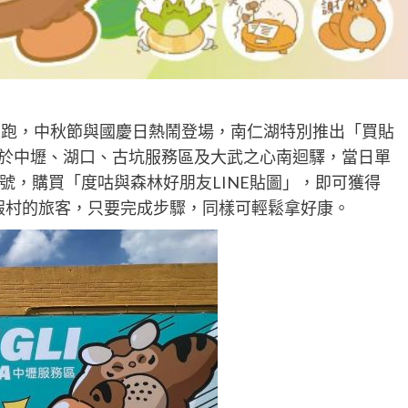
開跑，中秋節與國慶日熱鬧登場，南仁湖特別推出「買貼
至12日於中壢、湖口、古坑服務區及大武之心南迴驛，當日單
方帳號，購買「度咕與森林好朋友LINE貼圖」，即可獲得
墾丁渡假村的旅客，只要完成步驟，同樣可輕鬆拿好康。