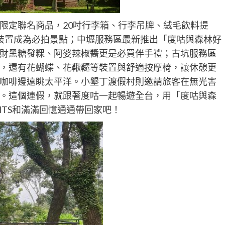
限定聯名商品，20吋行李箱、行李吊牌、絨毛飲料提
裝置成為必拍景點；中壢服務區最新推出「度咕與森林好
財黑糖發粿、阿婆辣椒醬更是必買伴手禮；古坑服務區
，還有花蝴蝶、花鞦韆等裝置與舒適按摩椅，讓休憩更
咖啡邊遠眺太平洋。小墾丁渡假村則邀請旅客在無光害
。這個連假，就跟著度咕一起暢遊全台，用「度咕與森
INTS和滿滿回憶通通帶回家吧！