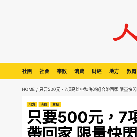
Skip
to
content
社團
社會
宗教
消費
財經
地方
教育
HOME
只要500元，7項高雄中秋海派組合帶回家 限量快
地方
消費
焦點
只要500元，
帶回家 限量快