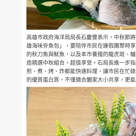
高雄市政府海洋局局長石慶豐表示，中秋節將
雄海味夯魚包」，要陪伴市民在連假團聚時享用
的秋刀魚與魷魚，以及本市養殖的龍虎斑、鱸
造精選中秋組合，超值享受。石局長進一步指
煎、煮、烤、炸都能快速料理，讓市民在忙碌
的優質蛋白質，不僅適合闔家大小共享，更能