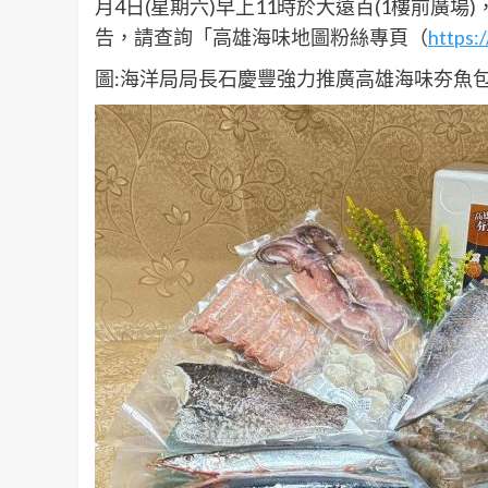
月4日(星期六)早上11時於大遠百(1樓前廣
告，請查詢「高雄海味地圖粉絲專頁（
https:
圖:海洋局局長石慶豐強力推廣高雄海味夯魚