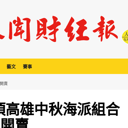
藝文
賽事
閃開賣
7項高雄中秋海派組合
閃開賣