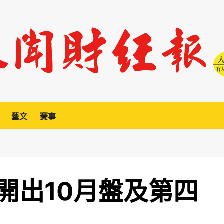
藝文
賽事
開出10月盤及第四