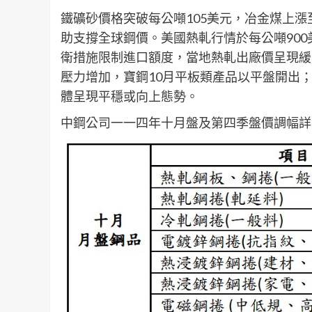
鐵礦砂價格突破每公噸105美元，冶金煤上漲至
助支撐全球鋼價。美國熱軋行情於每公噸90
衛措施限制進口額度，當地熱軋出廠價呈現緩
壓力增加，寶鋼10月平板類產品以平盤開出
體呈現平穩或向上態勢。
中鋼公司一一四年十月盤及第四季盤價調幅詳