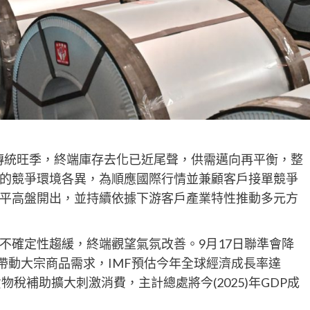
傳統旺季，終端庫存去化已近尾聲，供需邁向再平衡，整
的競爭環境各異，為順應國際行情並兼顧客戶接單競爭
平高盤開出，並持續依據下游客戶產業特性推動多元方
不確定性趨緩，終端觀望氣氛改善。9月17日聯準會降
助帶動大宗商品需求，IMF預估今年全球經濟成長率達
物稅補助擴大刺激消費，主計總處將今(2025)年GDP成