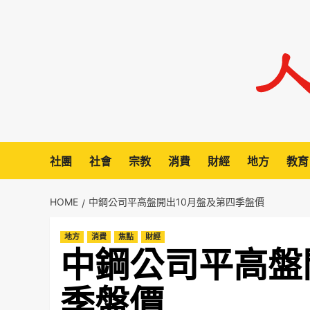
Skip
to
content
社團
社會
宗教
消費
財經
地方
教育
HOME
中鋼公司平高盤開出10月盤及第四季盤價
地方
消費
焦點
財經
中鋼公司平高盤
季盤價