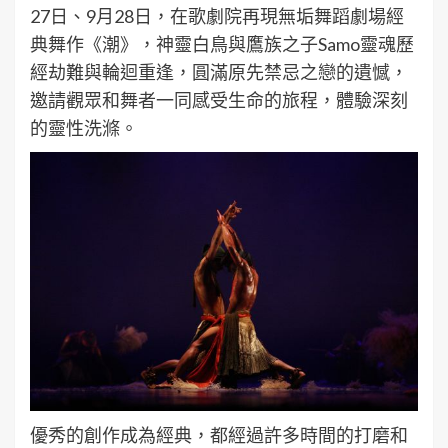
27日、9月28日，在歌劇院再現無垢舞蹈劇場經
典舞作《潮》，神靈白鳥與鷹族之子Samo靈魂歷
經劫難與輪迴重逢，圓滿原先禁忌之戀的遺憾，
邀請觀眾和舞者一同感受生命的旅程，體驗深刻
的靈性洗滌。
優秀的創作成為經典，都經過許多時間的打磨和