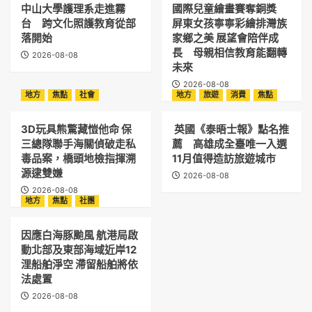
中山大學護理系走進霧
國際兒童繪畫賽奪銅獎
台 跨文化照護教育從部
屏東女孩寧寧彩繪排灣族
落開始
家鄉之美 展望會陪伴成
長 母親相信教育能翻轉
2026-08-08
未來
2026-08-08
地方
焦點
社會
地方
旅遊
消費
焦點
3D玩具熊驚藏愷他命 保
英國《泰晤士報》點名推
三總隊聯手海關偵破走私
薦 高雄成全臺唯一入選
毒品案，橋頭地檢指揮溯
11月值得造訪旅遊城市
源逮雙嫌
2026-08-08
2026-08-08
地方
焦點
社團
因應白海豚颱風 航港局啟
動北部及東部海域近岸12
浬船舶淨空 滯留船舶將依
法處置
2026-08-08