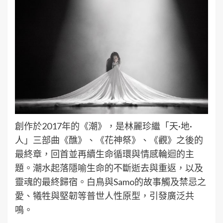
創作於2017年的《潮》，是林麗珍繼「天·地·
人」三部曲《醮》、《花神祭》、《觀》之後的
最終章，回首並再續生命循環與情感輪迴的主
題。潮水起落隱喻生命的不斷逝去與重返，以及
靈魂的最終歸宿。白鳥與Samo的故事觸及禁忌之
愛、犧牲與堅韌等普世人性原型，引發廣泛共
鳴。