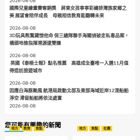
2026-08-08
國際兒童繪畫賽奪銅獎 屏東女孩寧寧彩繪排灣族家鄉之
美 展望會陪伴成長 母親相信教育能翻轉未來
2026-08-08
3D玩具熊驚藏愷他命 保三總隊聯手海關偵破走私毒品案，
橋頭地檢指揮溯源逮雙嫌
2026-08-08
英國《泰晤士報》點名推薦 高雄成全臺唯一入選11月值
得造訪旅遊城市
2026-08-08
因應白海豚颱風 航港局啟動北部及東部海域近岸12浬船舶
淨空 滯留船舶將依法處置
2026-08-08
您可能有興趣的新聞
地方
教育
焦點
地方
焦點
社團