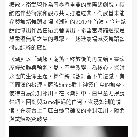
擴散，衛武營作為南臺灣重要的國際級劇院，持
續陪伴藝術家和觀眾共同打造經典。衛武營未能
參與無垢舞蹈劇場《潮》的2017年首演，今年邀
請此傑出作品在衛武營演出，希望當時錯過或是
想重溫無垢之美的觀眾，一起進劇場感受舞蹈藝
術最純粹的感動
《潮》以「潮起，潮落，釋放後的再開始。靈魂
歷經劫難與輪迴，愛，不曾改變」為核心，探討
永恆的生命主題，舞作將《觀》留下的遺憾，有
了圓滿的梳理。鷹族Samo愛上神靈白鳥的無奈，
使得白鳥沉封冰川。在《潮》中，白鳥奮力掙脫
禁錮，回到與Samo相遇的白河，洶湧如潮的情
愫，在舞台上千匹白絲帛鋪展的冰封江川，隔閡
與試煉終究破除。