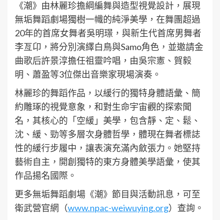
《潮》由林麗珍擔綱編舞與造型視覺設計，展現
無垢舞蹈劇場獨樹一幟的純淨美學，在舞團超過
20年的首席女舞者吳明璟，與新生代首席男舞者
李亙卬，將分別演繹白鳥與Samo角色，並邀請金
曲歌后許景淳擔任祖靈吟唱，由吳宗憲、賀毅
明、蕭盈等3位傑出音樂家現場演奏。
林麗珍的舞蹈作品，以緩行的獨特身體語彙、簡
約雕琢的視覺意象，和對生命宇宙觀的探索聞
名，其核心的「空緩」美學，包含靜、定、鬆、
沈、緩、勁等多層次身體哲學，體現在舞者標誌
性的緩行步履中，讓表演充滿內斂張力。她堅持
藝術自主，開創獨特的東方身體美學語彙，使其
作品揚名國際。
更多無垢舞蹈劇場《潮》節目與活動訊息，可至
衛武營官網（
www.npac-weiwuying.org
）查詢。