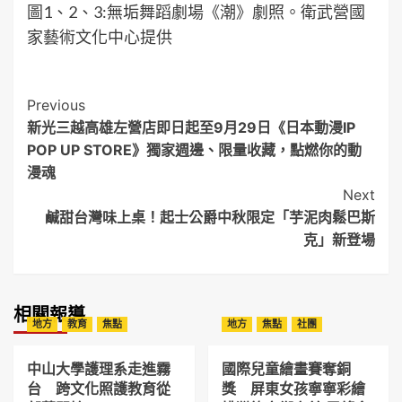
圖1、2、3:無垢舞蹈劇場《潮》劇照。衛武營國
家藝術文化中心提供
Post
Previous
新光三越高雄左營店即日起至9月29日《日本動漫IP
Navigation
POP UP STORE》獨家週邊、限量收藏，點燃你的動
漫魂
Next
鹹甜台灣味上桌！起士公爵中秋限定「芋泥肉鬆巴斯
克」新登場
相關報導
地方
教育
焦點
地方
焦點
社團
中山大學護理系走進霧
國際兒童繪畫賽奪銅
台 跨文化照護教育從
獎 屏東女孩寧寧彩繪