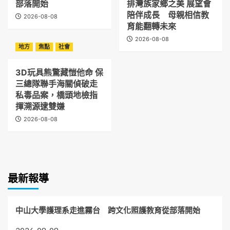
部落開始
排灣族家鄉之美 展望會
陪伴成長 母親相信教
2026-08-08
育能翻轉未來
2026-08-08
地方
焦點
社會
3D玩具熊驚藏愷他命 保
三總隊聯手海關偵破走
私毒品案，橋頭地檢指
揮溯源逮雙嫌
2026-08-08
最新報導
中山大學護理系走進霧台 跨文化照護教育從部落開始