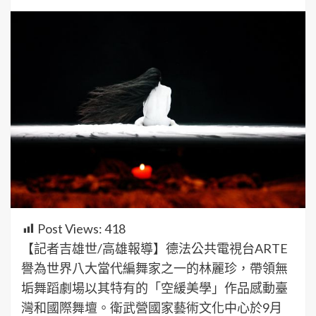
Post Views:
418
【記者吉雄世/高雄報導】德法公共電視台ARTE
譽為世界八大當代編舞家之一的林麗珍，帶領無
垢舞蹈劇場以其特有的「空緩美學」作品感動臺
灣和國際舞壇。衛武營國家藝術文化中心於9月