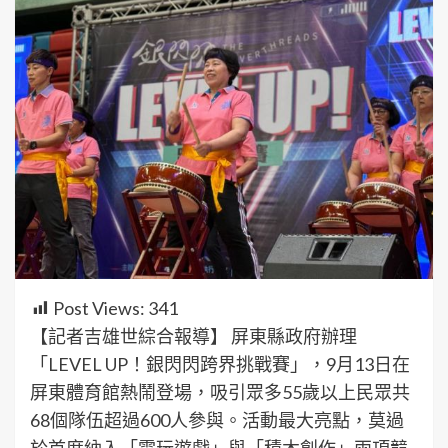
Post Views:
341
【記者吉雄世綜合報導】 屏東縣政府辦理
「LEVEL UP！銀閃閃跨界挑戰賽」，9月13日在
屏東體育館熱鬧登場，吸引眾多55歲以上民眾共
68個隊伍超過600人參與。活動最大亮點，莫過
於首度納入「電玩遊戲」與「積木創作」兩項競