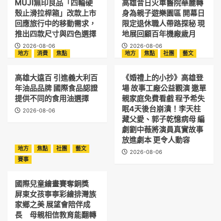
MUJI無印良品「四輪硬
高雄昔日火車醫院華麗轉
殼止滑拉桿箱」改款上市
身為親子遊樂園區 開幕日
回應旅行中的移動需求，
限定退休職人帶路探秘 現
推出四款尺寸與四色選擇
地展回顧百年機廠歲月
2026-08-06
2026-08-06
地方
消費
焦點
地方
焦點
社團
藝文
高雄大遠百 引進義大利百
《婚禮上的小抄》高雄登
年油品品牌 國際食品認證
場 故事工廠公益觀演 邀單
提供不同的食用油選擇
親家庭免費看戲 程予希失
眠4天後台崩潰！李天柱
2026-08-06
藏父愛、郭子乾憶病母 編
劇劉中薇將演員真實故事
放進劇本 更令人動容
地方
焦點
社團
藝文
2026-08-06
賽事
國際兒童繪畫賽奪銅獎
屏東女孩寧寧彩繪排灣族
家鄉之美 展望會陪伴成
長 母親相信教育能翻轉