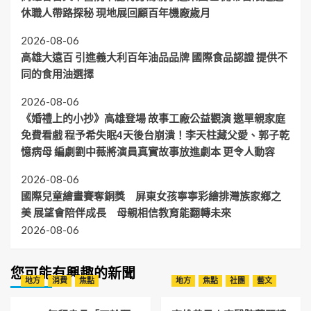
休職人帶路探秘 現地展回顧百年機廠歲月
2026-08-06
高雄大遠百 引進義大利百年油品品牌 國際食品認證 提供不
同的食用油選擇
2026-08-06
《婚禮上的小抄》高雄登場 故事工廠公益觀演 邀單親家庭
免費看戲 程予希失眠4天後台崩潰！李天柱藏父愛、郭子乾
憶病母 編劇劉中薇將演員真實故事放進劇本 更令人動容
2026-08-06
國際兒童繪畫賽奪銅獎 屏東女孩寧寧彩繪排灣族家鄉之
美 展望會陪伴成長 母親相信教育能翻轉未來
2026-08-06
您可能有興趣的新聞
地方
消費
焦點
地方
焦點
社團
藝文