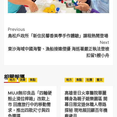
Post
Previous
鳥松戶政所「新住民馨香美學手作體驗」課程熱鬧登場
Navigation
Next
東沙海域中國海警、漁船接連侵擾 海巡署嚴正執法登檢
扣留1艘小舟
相關報導
地方
消費
焦點
地方
焦點
社團
藝文
MUJI無印良品「四輪硬
高雄昔日火車醫院華麗
殼止滑拉桿箱」改款上
轉身為親子遊樂園區 開
市 回應旅行中的移動需
幕日限定退休職人帶路
求，推出四款尺寸與四
探秘 現地展回顧百年機
色選擇
廠歲月